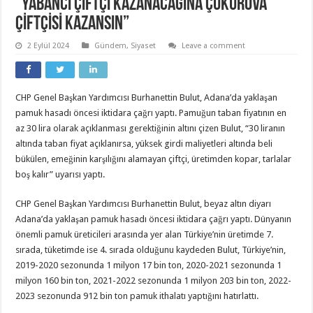
“YABANCI ÇİFTÇİ KAZANACAĞINA ÇUKUROVA
ÇİFTÇİSİ KAZANSIN”
2 Eylül 2024
Gündem
,
Siyaset
Leave a comment
CHP Genel Başkan Yardımcısı Burhanettin Bulut, Adana’da yaklaşan
pamuk hasadı öncesi iktidara çağrı yaptı. Pamuğun taban fiyatının en
az 30 lira olarak açıklanması gerektiğinin altını çizen Bulut, “30 liranın
altında taban fiyat açıklanırsa, yüksek girdi maliyetleri altında beli
bükülen, emeğinin karşılığını alamayan çiftçi, üretimden kopar, tarlalar
boş kalır” uyarısı yaptı.
CHP Genel Başkan Yardımcısı Burhanettin Bulut, beyaz altın diyarı
Adana’da yaklaşan pamuk hasadı öncesi iktidara çağrı yaptı. Dünyanın
önemli pamuk üreticileri arasında yer alan Türkiye’nin üretimde 7.
sırada, tüketimde ise 4. sırada olduğunu kaydeden Bulut, Türkiye’nin,
2019-2020 sezonunda 1 milyon 17 bin ton, 2020-2021 sezonunda 1
milyon 160 bin ton, 2021-2022 sezonunda 1 milyon 203 bin ton, 2022-
2023 sezonunda 912 bin ton pamuk ithalatı yaptığını hatırlattı.