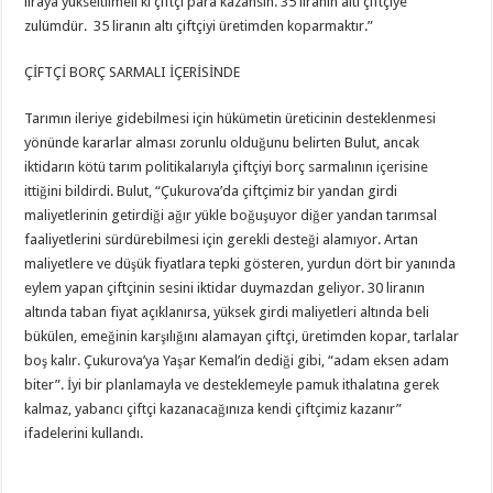
liraya yükseltilmeli ki çiftçi para kazansın. 35 liranın altı çiftçiye
zulümdür. 35 liranın altı çiftçiyi üretimden koparmaktır.”
ÇİFTÇİ BORÇ SARMALI İÇERİSİNDE
Tarımın ileriye gidebilmesi için hükümetin üreticinin desteklenmesi
yönünde kararlar alması zorunlu olduğunu belirten Bulut, ancak
iktidarın kötü tarım politikalarıyla çiftçiyi borç sarmalının içerisine
ittiğini bildirdi. Bulut, “Çukurova’da çiftçimiz bir yandan girdi
maliyetlerinin getirdiği ağır yükle boğuşuyor diğer yandan tarımsal
faaliyetlerini sürdürebilmesi için gerekli desteği alamıyor. Artan
maliyetlere ve düşük fiyatlara tepki gösteren, yurdun dört bir yanında
eylem yapan çiftçinin sesini iktidar duymazdan geliyor. 30 liranın
altında taban fiyat açıklanırsa, yüksek girdi maliyetleri altında beli
bükülen, emeğinin karşılığını alamayan çiftçi, üretimden kopar, tarlalar
boş kalır. Çukurova’ya Yaşar Kemal’in dediği gibi, “adam eksen adam
biter”. İyi bir planlamayla ve desteklemeyle pamuk ithalatına gerek
kalmaz, yabancı çiftçi kazanacağınıza kendi çiftçimiz kazanır”
ifadelerini kullandı.