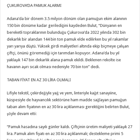
ÇUKUROVA’DA PAMUK ALARMI
Adana’da bir dönem 3.5 milyon dönüm olan pamuğun ekim alanının
150 bin dönüme kadar gerilediğini kaydeden Bulut, “Dünyanın en
bereketli topraklarının bulunduğu Çukurova’da 2022 yılında 302 bin
dekarlık bir alandan 144 bin ton pamuk elde edilirken bu yıl rakamlar
yarı yarıya düştü. Yüksek girdi maliyetleri altında ekip biçmeye çalışan
çiftçi, önünü göremediği için tarımdan kopuyor. Adana’da bu yıl
yaklaşık 147 bin dekarlık alana pamuk ekildi. Beklenen rekolte ise
havanın aşırı sıcak olması nedeniyle 70 bin ton” dedi.
TABAN FİYAT EN AZ 30 LİRA OLMALI
Lifiyle tekstil, çekirdeğiyle yağ ve yem, linteriyle kağıt sanayiine,
küspesiyle de hayvancılık sektörüne ham madde sağlayan pamuğun
taban alım fiyatının en az 30 lira açıklanması gerektiğini belirten Bulut,
şöyle devam etti:
“Pamuk hasadına sayılı günler kaldı. Çiftçinin üretim maliyeti yaklaşık 27
lira. Pamuk alım fiyatı en az 30 lira açıklanmalı; destekleme primi 5