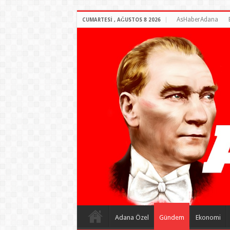
AsHaberAdana
CUMARTESI , AĞUSTOS 8 2026
Adana Özel
Gündem
Ekonomi