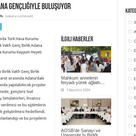
ana Gençliğiyle Buluşuyor
Kate
Leave a comment
3
A
İlgili Haberler
manda Türk Hava Kurumu
C
ik Vakfı Genç Birlik Adana
D
va Kurumu Kayyum Heyeti
D
Birlik Vakfı Genç Birlik
Mahkum annelerin
aret sırasında Adana’daki
E
feryadı yürek ağlattı…
rında yapılabilecek projeler
7 Ağustos 2026
ede, gençlere Sivil
G
ş Simülatörleri, İnsansız
verilmesi ve bu eğitimlerin
ak geliştirilmesi hedeflendi.
H
 planlandığı ve bu projelerin
K
AOSB’de Sanayi ve
Üniversite İş Birliği
K