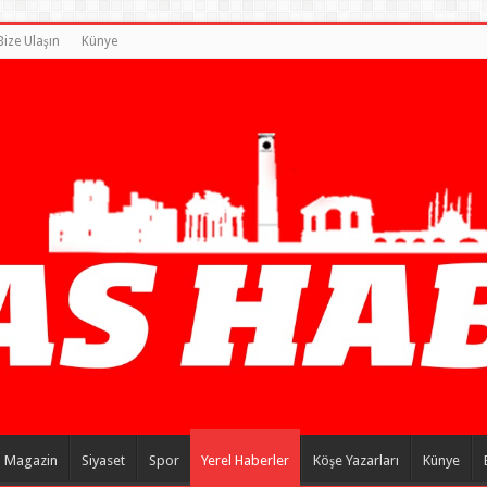
Bize Ulaşın
Künye
Magazin
Siyaset
Spor
Yerel Haberler
Köşe Yazarları
Künye