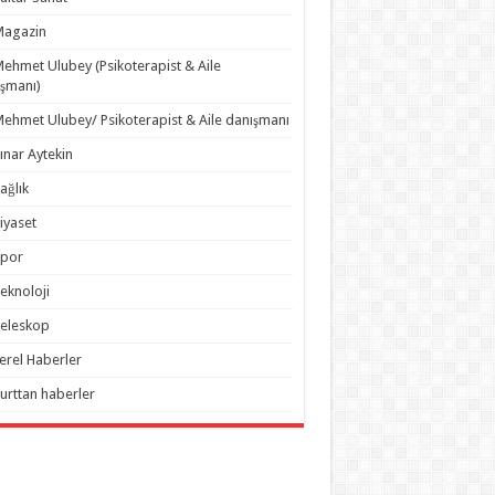
Magazin
ehmet Ulubey (Psikoterapist & Aile
şmanı)
ehmet Ulubey/ Psikoterapist & Aile danışmanı
ınar Aytekin
ağlık
iyaset
Spor
eknoloji
eleskop
erel Haberler
urttan haberler