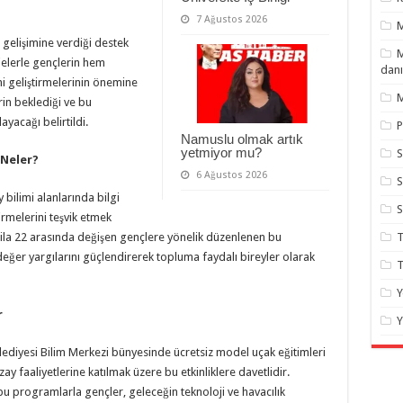
7 Ağustos 2026
 gelişimine verdiği destek
M
jelerle gençlerin hem
danı
ni geliştirmelerinin önemine
M
rin beklediği ve bu
ayacağı belirtildi.
P
Namuslu olmak artık
yetmiyor mu?
S
 Neler?
6 Ağustos 2026
S
bilimi alanlarında bilgi
irmelerini teşvik etmek
T
1 ila 22 arasında değişen gençlere yönelik düzenlenen bu
i değer yargılarını güçlendirerek topluma faydalı bireyler olarak
T
Y
r
Y
ediyesi Bilim Merkezi bünyesinde ücretsiz model uçak eğitimleri
y faaliyetlerine katılmak üzere bu etkinliklere davetlidir.
 bu programlarla gençler, geleceğin teknoloji ve havacılık