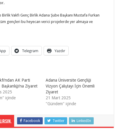
or.
e Birlik Vakfı Genç Birlik Adana Şube Başkanı Mustafa Furkan
n tüm gençleri bu heyecan verici projelerde yer almaya ve
App
Telegram
Yazdır
akfı’ndan AK Parti
Adana Üniversite Gençliği
 Başkanlığı’na Ziyaret
Vizyon Çalıştayı İçin Önemli
s 2025
Ziyaret
" içinde
21 Mart 2025
"Gündem" içinde
Facebook
Twitter
LinkedIn
irsin.