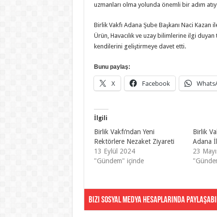
uzmanları olma yolunda önemli bir adım atıy
Birlik Vakfı Adana Şube Başkanı Naci Kazan il
Ürün, Havacılık ve uzay bilimlerine ilgi duya
kendilerini geliştirmeye davet etti.
Bunu paylaş:
X
Facebook
Whats
İlgili
Birlik Vakfı’ndan Yeni
Birlik V
Rektörlere Nezaket Ziyareti
Adana İl
13 Eylül 2024
23 Mayı
"Gündem" içinde
"Gündem
Bizi Sosyal Medya Hesaplarında Paylaşabil