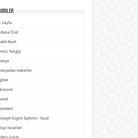
goriler
. Sayfa
dana Özel
ahit Benli
eniz Tengip
Dünya
ünyadan Haberler
ğitim
Ekonomi
enel
Gündem
üseyin Evgin/ Eğitimci- Yazar
öşe Yazarları
ültür Sanat