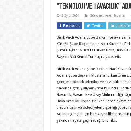
“Teknoloji ve Havacılık” Ad
2 Eylül 2024
Gündem
,
Yerel Haberler
Facebook
Twitter
LinkedIn
Birlik Vakfı Adana Şube Başkanı ve aynı za
Yüreğir Şube Başkanı olan Naci Kazan ile Birl
Şube Başkanı Mustafa Furkan Ürün, Türk Ha
Başkanı Vali Kemal Yurtnaç’ı ziyaret etti.
Birlik Vakfı Adana Şube Başkanı Naci Kazan ile 
Adana Şube Başkanı Mustafa Furkan Ürün ziy
gençlere yönelik teknoloji ve havacılık alanla
hakkında görüş alışverişinde bulundu. Görüşm
Havacılık, Havacılık ve Uzay Mühendisliği, Uçu
Hava Aracı ve Drone gibi konularda eğitimler 
üniversiteler ve belediyelerle işbirliği yapılar
Adanalı gençler için birçok yenilikçi projenin
yakında hayata geçirileceği bildirildi.