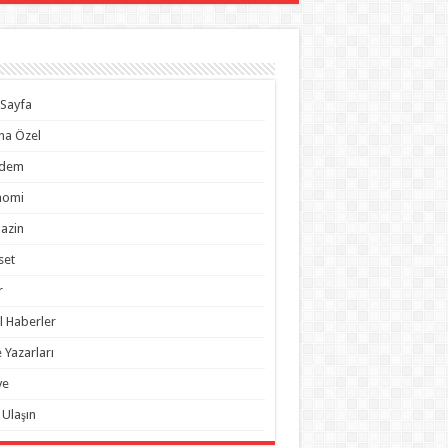
Sayfa
na Özel
dem
nomi
azin
set
r
l Haberler
 Yazarları
ye
 Ulaşın