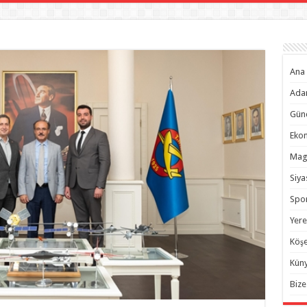
Ana 
Ada
Gün
Eko
Mag
Siya
Spo
Yere
Köşe
Kün
Bize