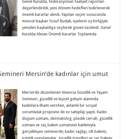
Genel Kurulda, federasyonun faaliyet raporları
değerlendirildi, yeni dönem hedefleri belirlenerek
önemli kararlar alındı. Yapılan seçim sonucunda
mevcut başkan Yusuf Budak, üyelerin oy birliğiyle
yeniden başkanlığa seçilerek güven tazeledi. Genel
Kurulda Alınan Önemli Kararlar Toplantıda
Semineri Mersin’de kadınlar için umut
Mersin’de düzenlenen Vivencia Güzellik ve Yaşam
Semineri, güzellik ve kişisel gelişim alanında
kadınlara ilham verirken, anlamlı bir sosyal
sorumluluk projesine de ev sahipliği yaptı. Kadın
doğum uzmanı, dermatolog, plastik cerrah, güzellik
uzmanı ve saç bakım uzmanının katılımıyla
gerçekleşen seminerde; kadın sağlığı, cilt bakımı,
estetik uygulamalar, güzellik trendleri ve saç bakımı