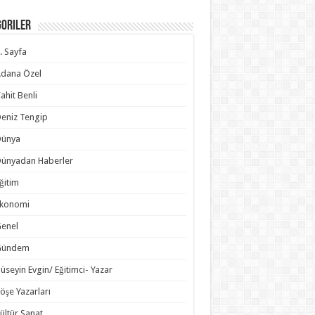
goriler
. Sayfa
dana Özel
ahit Benli
eniz Tengip
Dünya
ünyadan Haberler
ğitim
Ekonomi
enel
Gündem
üseyin Evgin/ Eğitimci- Yazar
öşe Yazarları
ültür Sanat