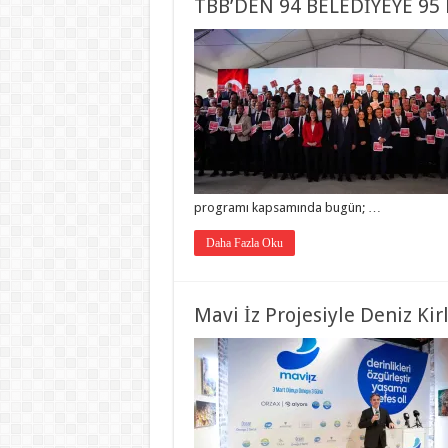
TBB’DEN 94 BELEDİYEYE 95
programı kapsamında bugün; …
Daha Fazla Oku
Mavi İz Projesiyle Deniz Ki