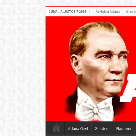
AsHaberAdana
Bize U
CUMA , AĞUSTOS 7 2026
Adana Özel
Gündem
Ekonomi