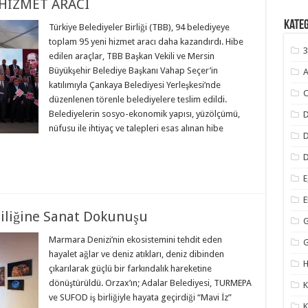
 HİZMET ARACI
Kate
Türkiye Belediyeler Birliği (TBB), 94 belediyeye
toplam 95 yeni hizmet aracı daha kazandırdı. Hibe
3
edilen araçlar, TBB Başkan Vekili ve Mersin
Büyükşehir Belediye Başkanı Vahap Seçer’in
A
katılımıyla Çankaya Belediyesi Yerleşkesi’nde
C
düzenlenen törenle belediyelere teslim edildi.
Belediyelerin sosyo-ekonomik yapısı, yüzölçümü,
D
nüfusu ile ihtiyaç ve talepleri esas alınan hibe
D
E
rliliğine Sanat Dokunuşu
G
Marmara Denizi’nin ekosistemini tehdit eden
hayalet ağlar ve deniz atıkları, deniz dibinden
H
çıkarılarak güçlü bir farkındalık hareketine
dönüştürüldü. Orzax’ın; Adalar Belediyesi, TURMEPA
K
ve SUFOD iş birliğiyle hayata geçirdiği “Mavi İz”
K