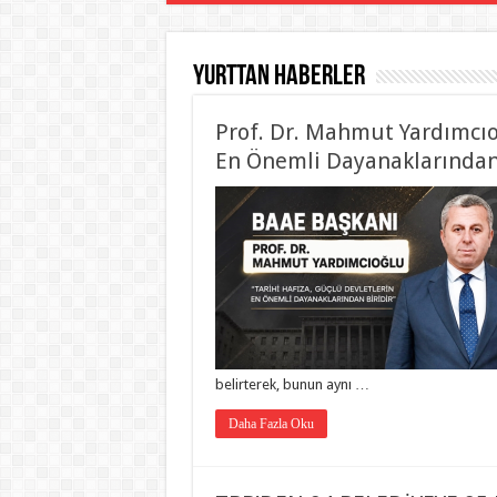
Yurttan haberler
Prof. Dr. Mahmut Yardımcıoğ
En Önemli Dayanaklarından 
belirterek, bunun aynı …
Daha Fazla Oku