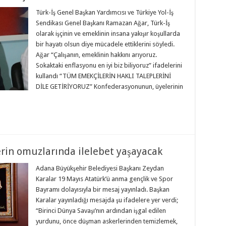
Türk-İş Genel Başkan Yardımcısı ve Türkiye Yol-İş
Sendikası Genel Başkanı Ramazan Ağar, Türk-İş
olarak işçinin ve emeklinin insana yakışır koşullarda
bir hayatı olsun diye mücadele ettiklerini söyledi.
Ağar “Çalışanın, emeklinin hakkını arıyoruz.
Sokaktaki enflasyonu en iyi biz biliyoruz” ifadelerini
kullandı “TÜM EMEKÇİLERİN HAKLI TALEPLERİNİ
DİLE GETİRİYORUZ” Konfederasyonunun, üyelerinin
rin omuzlarında ilelebet yaşayacak
Adana Büyükşehir Belediyesi Başkanı Zeydan
Karalar 19 Mayıs Atatürk’ü anma gençlik ve Spor
Bayramı dolayısıyla bir mesaj yayınladı. Başkan
Karalar yayınladığı mesajda şu ifadelere yer verdi;
“Birinci Dünya Savaşı’nın ardından işgal edilen
yurdunu, önce düşman askerlerinden temizlemek,