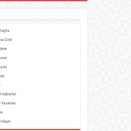
Sayfa
na Özel
dem
nomi
azin
set
r
l Haberler
 Yazarları
ye
 Ulaşın