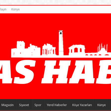
laşın
Künye
Magazin
Siyaset
Spor
Yerel Haberler
Köşe Yazarları
Künye