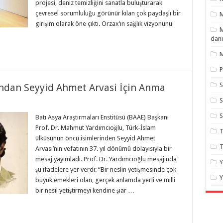
projesi, deniz temizliğini sanatla buluşturarak
çevresel sorumluluğu görünür kılan çok paydaşlı bir
girişim olarak öne çıktı. Orzax’ın sağlık vizyonunu
M
danı
M
P
S
ndan Seyyid Ahmet Arvasi İçin Anma
S
Batı Asya Araştırmaları Enstitüsü (BAAE) Başkanı
Prof. Dr. Mahmut Yardımcıoğlu, Türk-İslam
T
ülküsünün öncü isimlerinden Seyyid Ahmet
T
Arvasi’nin vefatının 37. yıl dönümü dolayısıyla bir
mesaj yayımladı. Prof. Dr. Yardımcıoğlu mesajında
Y
şu ifadelere yer verdi: “Bir neslin yetişmesinde çok
Y
büyük emekleri olan, gerçek anlamda yerli ve milli
bir nesil yetiştirmeyi kendine şiar …