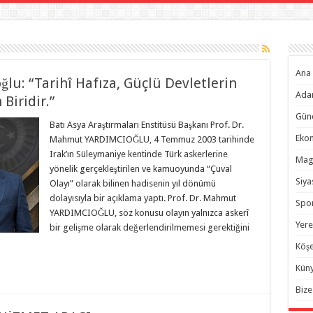
Ana 
lu: “Tarihî Hafıza, Güçlü Devletlerin
Ada
Biridir.”
Gün
Batı Asya Araştırmaları Enstitüsü Başkanı Prof. Dr.
Eko
Mahmut YARDIMCIOĞLU, 4 Temmuz 2003 tarihinde
Irak’ın Süleymaniye kentinde Türk askerlerine
Mag
yönelik gerçekleştirilen ve kamuoyunda “Çuval
Siya
Olayı” olarak bilinen hadisenin yıl dönümü
dolayısıyla bir açıklama yaptı. Prof. Dr. Mahmut
Spo
YARDIMCIOĞLU, söz konusu olayın yalnızca askerî
Yere
bir gelişme olarak değerlendirilmemesi gerektiğini
Köşe
Kün
Bize