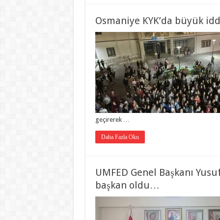
Osmaniye KYK’da büyük id
geçirerek …
Daha Fazla Oku
UMFED Genel Başkanı Yusuf
başkan oldu…