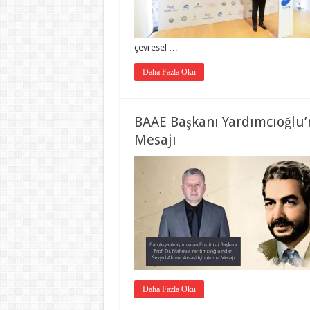
çevresel …
Daha Fazla Oku
BAAE Başkanı Yardımcıoğlu’
Mesajı
Daha Fazla Oku