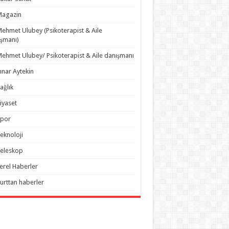
Magazin
ehmet Ulubey (Psikoterapist & Aile
şmanı)
ehmet Ulubey/ Psikoterapist & Aile danışmanı
ınar Aytekin
ağlık
iyaset
Spor
eknoloji
eleskop
erel Haberler
urttan haberler