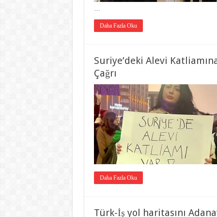
…
Daha Fazla Oku
Suriye’deki Alevi Katliamı
Çağrı
Daha Fazla Oku
Türk-İş yol haritasını Adana