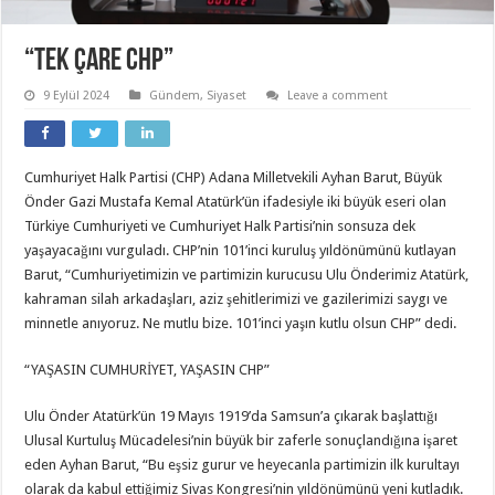
“Tek çare CHP”
9 Eylül 2024
Gündem
,
Siyaset
Leave a comment
Cumhuriyet Halk Partisi (CHP) Adana Milletvekili Ayhan Barut, Büyük
Önder Gazi Mustafa Kemal Atatürk’ün ifadesiyle iki büyük eseri olan
Türkiye Cumhuriyeti ve Cumhuriyet Halk Partisi’nin sonsuza dek
yaşayacağını vurguladı. CHP’nin 101’inci kuruluş yıldönümünü kutlayan
Barut, “Cumhuriyetimizin ve partimizin kurucusu Ulu Önderimiz Atatürk,
kahraman silah arkadaşları, aziz şehitlerimizi ve gazilerimizi saygı ve
minnetle anıyoruz. Ne mutlu bize. 101’inci yaşın kutlu olsun CHP” dedi.
“YAŞASIN CUMHURİYET, YAŞASIN CHP”
Ulu Önder Atatürk’ün 19 Mayıs 1919’da Samsun’a çıkarak başlattığı
Ulusal Kurtuluş Mücadelesi’nin büyük bir zaferle sonuçlandığına işaret
eden Ayhan Barut, “Bu eşsiz gurur ve heyecanla partimizin ilk kurultayı
olarak da kabul ettiğimiz Sivas Kongresi’nin yıldönümünü yeni kutladık.