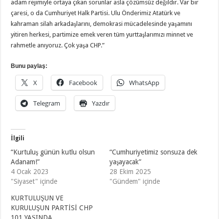
adam rejimiyle ortaya çıkan sorunlar asla çözümsüz değildir. Var bir
çaresi, o da Cumhuriyet Halk Partisi. Ulu Önderimiz Atatürk ve
kahraman silah arkadaşlarını, demokrasi mücadelesinde yaşamını
yitiren herkesi, partimize emek veren tüm yurttaşlarımızı minnet ve
rahmetle anıyoruz. Çok yaşa CHP.”
Bunu paylaş:
X
Facebook
WhatsApp
Telegram
Yazdır
İlgili
“Kurtuluş günün kutlu olsun
“Cumhuriyetimiz sonsuza dek
Adanam!”
yaşayacak”
4 Ocak 2023
28 Ekim 2025
"Siyaset" içinde
"Gündem" içinde
KURTULUŞUN VE
KURULUŞUN PARTİSİ CHP
101 YAŞINDA