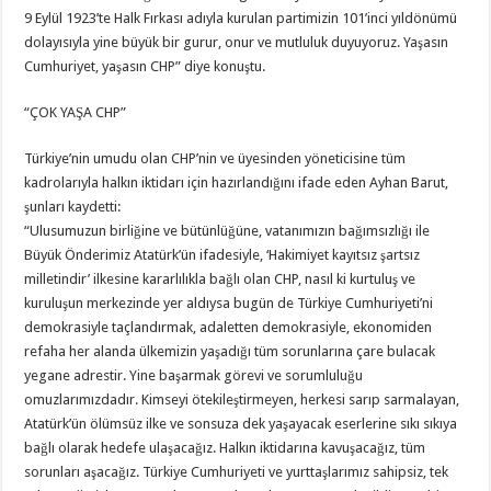
9 Eylül 1923’te Halk Fırkası adıyla kurulan partimizin 101’inci yıldönümü
dolayısıyla yine büyük bir gurur, onur ve mutluluk duyuyoruz. Yaşasın
Cumhuriyet, yaşasın CHP” diye konuştu.
“ÇOK YAŞA CHP”
Türkiye’nin umudu olan CHP’nin ve üyesinden yöneticisine tüm
kadrolarıyla halkın iktidarı için hazırlandığını ifade eden Ayhan Barut,
şunları kaydetti:
“Ulusumuzun birliğine ve bütünlüğüne, vatanımızın bağımsızlığı ile
Büyük Önderimiz Atatürk’ün ifadesiyle, ‘Hakimiyet kayıtsız şartsız
milletindir’ ilkesine kararlılıkla bağlı olan CHP, nasıl ki kurtuluş ve
kuruluşun merkezinde yer aldıysa bugün de Türkiye Cumhuriyeti’ni
demokrasiyle taçlandırmak, adaletten demokrasiyle, ekonomiden
refaha her alanda ülkemizin yaşadığı tüm sorunlarına çare bulacak
yegane adrestir. Yine başarmak görevi ve sorumluluğu
omuzlarımızdadır. Kimseyi ötekileştirmeyen, herkesi sarıp sarmalayan,
Atatürk’ün ölümsüz ilke ve sonsuza dek yaşayacak eserlerine sıkı sıkıya
bağlı olarak hedefe ulaşacağız. Halkın iktidarına kavuşacağız, tüm
sorunları aşacağız. Türkiye Cumhuriyeti ve yurttaşlarımız sahipsiz, tek