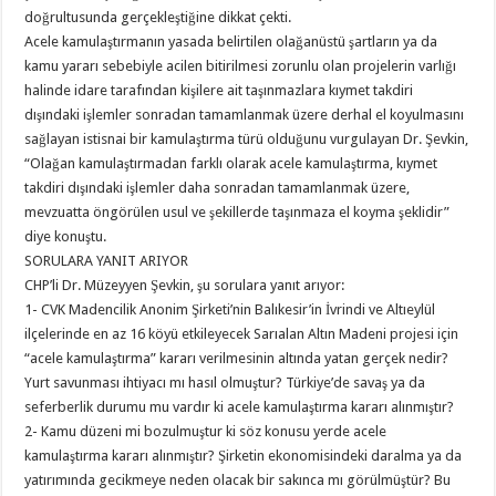
doğrultusunda gerçekleştiğine dikkat çekti.
Acele kamulaştırmanın yasada belirtilen olağanüstü şartların ya da
kamu yararı sebebiyle acilen bitirilmesi zorunlu olan projelerin varlığı
halinde idare tarafından kişilere ait taşınmazlara kıymet takdiri
dışındaki işlemler sonradan tamamlanmak üzere derhal el koyulmasını
sağlayan istisnai bir kamulaştırma türü olduğunu vurgulayan Dr. Şevkin,
“Olağan kamulaştırmadan farklı olarak acele kamulaştırma, kıymet
takdiri dışındaki işlemler daha sonradan tamamlanmak üzere,
mevzuatta öngörülen usul ve şekillerde taşınmaza el koyma şeklidir”
diye konuştu.
SORULARA YANIT ARIYOR
CHP’li Dr. Müzeyyen Şevkin, şu sorulara yanıt arıyor:
1- CVK Madencilik Anonim Şirketi’nin Balıkesir’in İvrindi ve Altıeylül
ilçelerinde en az 16 köyü etkileyecek Sarıalan Altın Madeni projesi için
“acele kamulaştırma” kararı verilmesinin altında yatan gerçek nedir?
Yurt savunması ihtiyacı mı hasıl olmuştur? Türkiye’de savaş ya da
seferberlik durumu mu vardır ki acele kamulaştırma kararı alınmıştır?
2- Kamu düzeni mi bozulmuştur ki söz konusu yerde acele
kamulaştırma kararı alınmıştır? Şirketin ekonomisindeki daralma ya da
yatırımında gecikmeye neden olacak bir sakınca mı görülmüştür? Bu