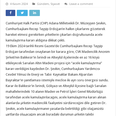
4 Kasım 2024
Gündem
,
Siyaset
Leave a comment
Cumhuriyet Halk Partisi (CHP) Adana Milletvekili Dr. Müzeyyen Şevkin,
Cumhurbaşkanı Recep Tayyip Erdoğan’ın halkın çıkarlarını gözeterek
hareket etmesi gerekirken şirketlerin çıkarları doğrultusunda acele
kamulaştırma kararı aldığına dikkat çekti.
19 Ekim 2024 tarihli Resmi Gazete’de Cumhurbaşkanı Recep Tayyip
Erdoğan tarafından onaylanan bir karara göre, CVK Madencilik Anonim
Şirketi’nin Balıkesir’in İvrindi ve Altıeylül ilçelerinde en az 16 köyü
etkileyecek Sarıalan Altın Madeni projesi için “acele kamulaştırma”
kararı verildiğini kaydeden Dr. Şevkin, Cumhurbaşkanı Yardımcısı
Cevdet Yılmaz ile Enerji ve Tabii Kaynaklar Bakanı Alparslan
Bayraktar’ın yanıtlaması istemiyle meclise iki ayrı soru önergesi sundu.
Karar ile Balıkesir’in İvrindi, Gökyazı ve Altıeylül ilçesine bağlı Sarıalan
mahallelerindeki 10 alanın Maden ve Petrol İşleri Genel Müdürlüğü
tarafından acele kamulaştırılacağını, acele kamulaştırma kararı alınan
alanlarda şirketin madencilik faaliyetini sürdüreceğini dile getiren Dr.
Şevkin, acele kamulaştırmanın yasalarda belirtildiği gibi olağanüstü
şartlarda oluşacağını ancak buradaki durumun şirketin talebi