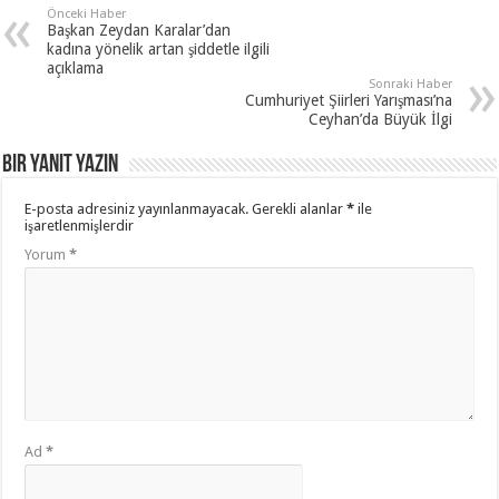
Önceki Haber
Başkan Zeydan Karalar’dan
kadına yönelik artan şiddetle ilgili
açıklama
Sonraki Haber
Cumhuriyet Şiirleri Yarışması’na
Ceyhan’da Büyük İlgi
Bir yanıt yazın
E-posta adresiniz yayınlanmayacak.
Gerekli alanlar
*
ile
işaretlenmişlerdir
Yorum
*
Ad
*