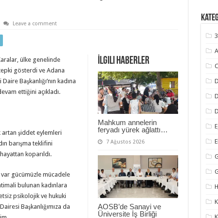
Kate
Leave a comment
3
A
İlgili Haberler
ralar, ülke genelinde
C
 tepki gösterdi ve Adana
i Daire Başkanlığı’nın kadına
D
vam ettiğini açıkladı.
D
Mahkum annelerin
E
feryadı yürek ağlattı…
 artan şiddet eylemleri
7 Ağustos 2026
ın barışma teklifini
 hayattan koparıldı.
G
şı var gücümüzle mücadele
timali bulunan kadınlara
H
etsiz psikolojik ve hukuki
K
AOSB’de Sanayi ve
 Dairesi Başkanlığımıza da
Üniversite İş Birliği
K
im.