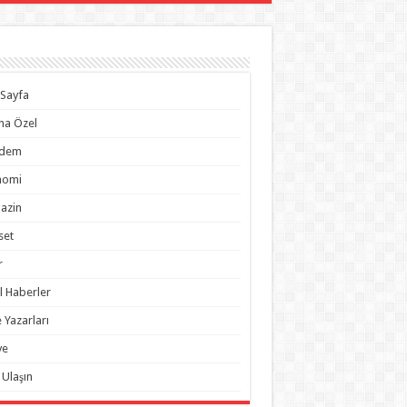
Sayfa
na Özel
dem
nomi
azin
set
r
l Haberler
 Yazarları
ye
 Ulaşın