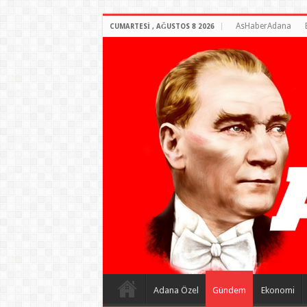
AsHaberAdana
CUMARTESI , AĞUSTOS 8 2026
Adana Özel
Gündem
Ekonomi