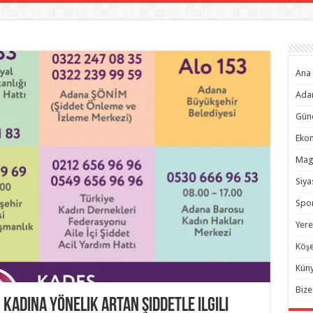
Ana 
Ada
Gün
Eko
Mag
Siya
Spo
Yere
Köşe
Kün
Bize
adına yönelik artan şiddetle ilgili