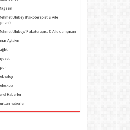
Magazin
ehmet Ulubey (Psikoterapist & Aile
şmanı)
ehmet Ulubey/ Psikoterapist & Aile danışmanı
ınar Aytekin
ağlık
iyaset
Spor
eknoloji
eleskop
erel Haberler
urttan haberler