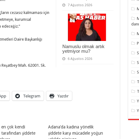
7 Ağustos 2026
çların cezasız kalmaması için
M
e etmeye, kurumsal
danı
m edeceğiz.”
M
metleri Daire Başkanlığı
P
Namuslu olmak artık
yetmiyor mu?
S
6 Ağustos 2026
S
ı Reşatbey Mah. 62001. Sk.
T
T
App
Telegram
Yazdır
Y
Y
 en çok kendi
Adana’da kadına yönelik
ı tarafından şiddete
şiddete karşı mücadele yoğun