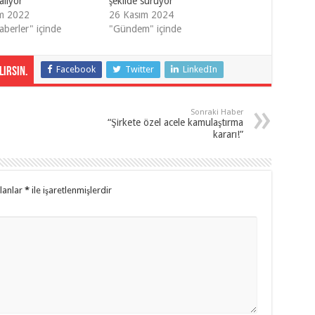
alıyor
şekilde sürüyor
m 2022
26 Kasım 2024
aberler" içinde
"Gündem" içinde
Facebook
Twitter
LinkedIn
irsin.
Sonraki Haber
“Şirkete özel acele kamulaştırma
kararı!”
alanlar
*
ile işaretlenmişlerdir