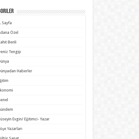
goriler
. Sayfa
dana Özel
ahit Benli
eniz Tengip
Dünya
ünyadan Haberler
ğitim
Ekonomi
enel
Gündem
üseyin Evgin/ Eğitimci- Yazar
öşe Yazarları
ültür Sanat