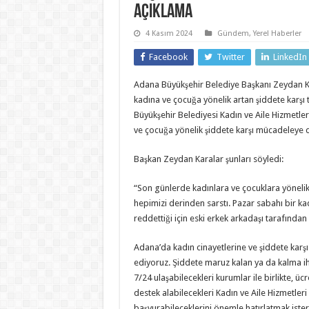
açıklama
4 Kasım 2024
Gündem
,
Yerel Haberler
Facebook
Twitter
LinkedIn
Adana Büyükşehir Belediye Başkanı Zeydan Ka
kadına ve çocuğa yönelik artan şiddete karşı
Büyükşehir Belediyesi Kadın ve Aile Hizmetler
ve çocuğa yönelik şiddete karşı mücadeleye de
Başkan Zeydan Karalar şunları söyledi:
“Son günlerde kadınlara ve çocuklara yönelik
hepimizi derinden sarstı. Pazar sabahı bir kad
reddettiği için eski erkek arkadaşı tarafından
Adana’da kadın cinayetlerine ve şiddete kar
ediyoruz. Şiddete maruz kalan ya da kalma ih
7/24 ulaşabilecekleri kurumlar ile birlikte, ücr
destek alabilecekleri Kadın ve Aile Hizmetleri
başvurabileceklerini önemle hatırlatmak ister