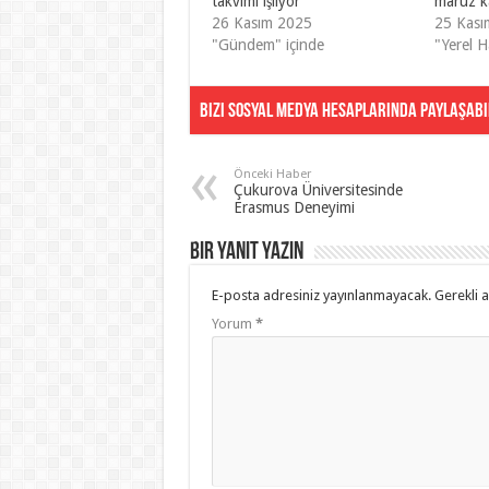
takvimi işliyor
maruz k
26 Kasım 2025
25 Kası
"Gündem" içinde
"Yerel H
Bizi Sosyal Medya Hesaplarında Paylaşabil
Önceki Haber
Çukurova Üniversitesinde
Erasmus Deneyimi
Bir yanıt yazın
E-posta adresiniz yayınlanmayacak.
Gerekli 
Yorum
*