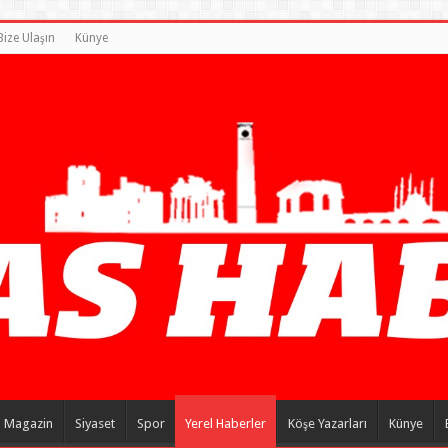
Bize Ulaşın
Künye
Magazin
Siyaset
Spor
Yerel Haberler
Köşe Yazarları
Künye