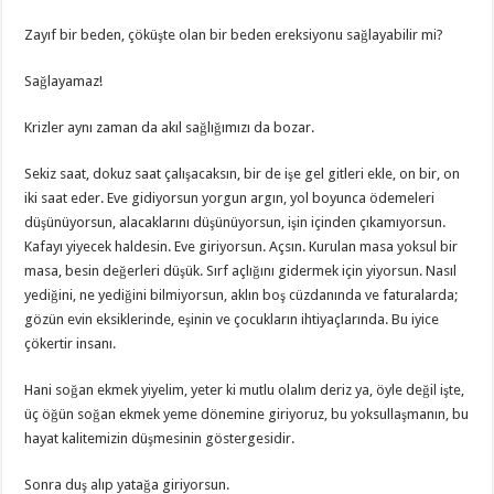
Zayıf bir beden, çöküşte olan bir beden ereksiyonu sağlayabilir mi?
Sağlayamaz!
Krizler aynı zaman da akıl sağlığımızı da bozar.
Sekiz saat, dokuz saat çalışacaksın, bir de işe gel gitleri ekle, on bir, on
iki saat eder. Eve gidiyorsun yorgun argın, yol boyunca ödemeleri
düşünüyorsun, alacaklarını düşünüyorsun, işin içinden çıkamıyorsun.
Kafayı yiyecek haldesin. Eve giriyorsun. Açsın. Kurulan masa yoksul bir
masa, besin değerleri düşük. Sırf açlığını gidermek için yiyorsun. Nasıl
yediğini, ne yediğini bilmiyorsun, aklın boş cüzdanında ve faturalarda;
gözün evin eksiklerinde, eşinin ve çocukların ihtiyaçlarında. Bu iyice
çökertir insanı.
Hani soğan ekmek yiyelim, yeter ki mutlu olalım deriz ya, öyle değil işte,
üç öğün soğan ekmek yeme dönemine giriyoruz, bu yoksullaşmanın, bu
hayat kalitemizin düşmesinin göstergesidir.
Sonra duş alıp yatağa giriyorsun.