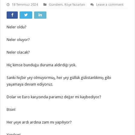
18 Temmuz 2024
Gündem
,
Köşe Yazarları
Leave a comment
Neler oldu?
Neler oluyor?
Neler olacak?
Hiç kimse bunduğu duruma aldırdığı yok.
Sanki hiçbir şey olmuyormuş, her şey güllük gülistanlıkmış gibi
yaşamaya devam ediyoruz.
Dolar ve Euro karşısında paramız değer mi kaybediyor?
Etsin!
Her şeye ardı ardına zam mı yapılıyor?
Yapılsın!