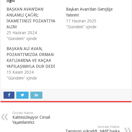
İlgili
BAŞKAN AVAN’DAN
Başkan Avan’dan Gençliğe
ANLAMLI ÇAĞRI;
Yatırım!
İKAMETİNİZİ POZANTI’YA
17 Haziran 2025
ALIN!
"Gündem" içinde
25 Haziran 2024
"Gündem" içinde
BAŞKAN ALİ AVAN,
POZANTI’MIZDA ORMAN
KATLİAMINA VE KAÇAK
YAPILAŞMAYLA DUR DEDİ
15 Kasım 2024
"Gündem" içinde
Önceki Haber
Kalitesizleşiyor Cinsel
Yaşamlarımız
Sonraki Haber
Tansiyon yükseldi, teklif başka