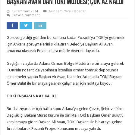
Başkan Avan’dan TOKİ Müjdesi; Çok Az Kaldı
18 Temmuz 2024
Gündem
,
Yerel Haberler
Leave a comment
Göreve geldiği günden bu zamana kadar Pozantı’ya TOKİ’yi getirmek
için Ankara görüşmelerini sıkılaştıran Belediye Başkanı Ali Avan,
amacına ulaşarak Pozantılılara müjde diyerek duyurdu.
Geçtiğimiz aylarda Adana Orman Bölge Müdürü ile bir araya gelerek
TOKİ’nin Pozantı’da yapılması istenilen orman tomruk deposunda
incelemeler yapan Başkan Ali Avan, bu sefer Adana’da TOKİ Başkanı
Ömer Bulut ile bir araya gelerek çalışmalar için noktayı koydu.
TOKİ İNŞAASINA AZ KALDI
Bir dizi ziyaretler için hafta sonu Adana’ya gelen Çevre, Şehir ve İklim
Değişikliği Bakanı Murat Kurum ile birlikte TOKİ Başkanı Ömer Bulut’u
karşılamaya giden Başkan Ali Avan, TOKİ Başkanı ile bir araya gelme
fırsatı bularak Pozantı Projesi konusunu masaya yatırdı.