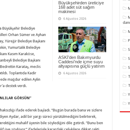
Büyükşehirden üreticiye
168 adet süt sağım
makinesi
M
6 Ağustos 2026
danı
a Büyükşehir Belediye
M
illeri Orhan Sümer ve Ayhan
P
y, Yüreğir Belediye Başkanı
ekin, Yumurtalık Belediye
S
şkanı Kasım Karaköse,
ASKİ’den Bakımyurdu
S
anbeyli Belediye Başkanı
Caddesi’nde içme suyu
altyapısına güçlü yatırım
Bedrettin Karataş, meclis
atıldı. Toplantıda Kadir
6 Ağustos 2026
T
mede mağdur edilen Aylin
T
’a destek verdi.
Y
NLILAR GÖRSÜN’’
Y
 haksızlığı ifade ederek başladı. “Bugün burada bana ve sizlere
diyen Aydar, adil bir yargı süreci yürütülmediğini belirterek,
rektiğini muhalif üyenin bile söylediğini dile getirdi. “Bunu ben
 üye söylüyor” ifadeleriyle karardaki çelişkilere dikkat çekti.