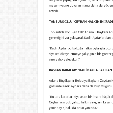
masumiyetine duyulan inancı daha da güçlendi
artırdı.
TANBUROĞLU: ‘‘CEYHAN HALKININ İRADES
Toplantıda konuşan CHP Adana İl Başkanı Anı
gerektiğini vurgulayarak Kadir Aydar’a olan d
“Kadir Aydar bu koltuğa halkın oylarıyla oturd
siyaseti dizayn etmeye çalıştığının bir göst
yine galip gelecektir.”
BAŞKAN KARALAR: “KADİR AYDAR’A OLAN
Adana Büyükşehir Belediye Başkanı Zeydan Kar
gözünde Kadir Aydar’ı daha da büyüttüğünü i
“Bu tarz kararlar, siyaseten bir insanı küçü
Ceyhan için çok çalıştı, halkın sevgisini kaza
yanındayız, halk da onun yanında.”