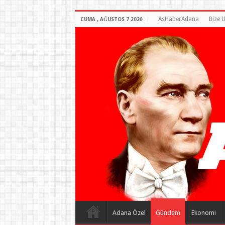
AsHaberAdana
Bize U
CUMA , AĞUSTOS 7 2026
Adana Özel
Gündem
Ekonomi