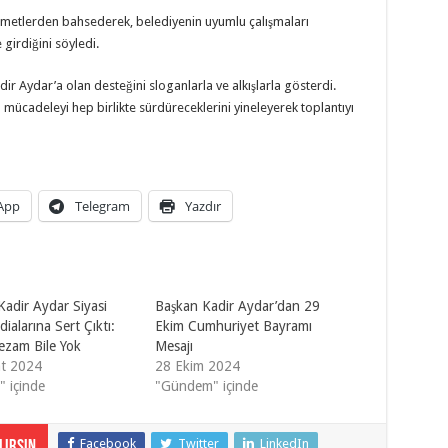
hizmetlerden bahsederek, belediyenin uyumlu çalışmaları
 girdiğini söyledi.
ir Aydar’a olan desteğini sloganlarla ve alkışlarla gösterdi.
mücadeleyi hep birlikte sürdüreceklerini yineleyerek toplantıyı
App
Telegram
Yazdır
Kadir Aydar Siyasi
Başkan Kadir Aydar’dan 29
dialarına Sert Çıktı:
Ekim Cumhuriyet Bayramı
ezam Bile Yok
Mesajı
t 2024
28 Ekim 2024
" içinde
"Gündem" içinde
Facebook
Twitter
LinkedIn
irsin.