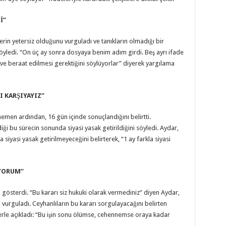
’’
rin yetersiz olduğunu vurguladı ve tanıkların olmadığı bir
söyledi. “On üç ay sonra dosyaya benim adım girdi. Beş ayrı ifade
 ve beraat edilmesi gerektiğini söylüyorlar” diyerek yargılama
I KARŞIYAYIZ’’
in hemen ardından, 16 gün içinde sonuçlandığını belirtti.
diği bu sürecin sonunda siyasi yasak getirildiğini söyledi. Aydar,
siyasi yasak getirilmeyeceğini belirterek, “1 ay farkla siyasi
YORUM’’
 gösterdi. “Bu kararı siz hukuki olarak vermediniz” diyen Aydar,
 vurguladı. Ceyhanlıların bu kararı sorgulayacağını belirten
le açıkladı: “Bu işin sonu ölümse, cehennemse oraya kadar