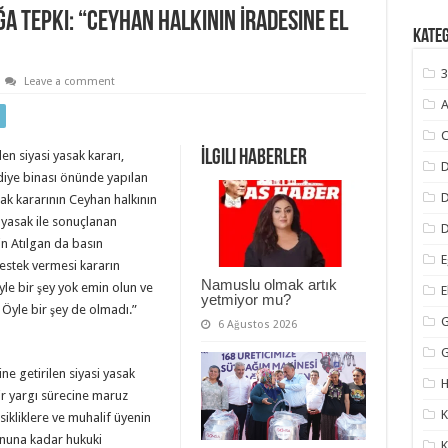
ğa Tepki: “Ceyhan Halkının İradesine El
Kate
3
Leave a comment
A
C
İlgili Haberler
en siyasi yasak kararı,
D
ediye binası önünde yapılan
ak kararının Ceyhan halkının
i yasak ile sonuçlanan
D
n Atılgan da basın
E
estek vermesi kararın
Namuslu olmak artık
öyle bir şey yok emin olun ve
yetmiyor mu?
Öyle bir şey de olmadı.”
G
6 Ağustos 2026
e getirilen siyasi yasak
H
bir yargı sürecine maruz
K
sikliklere ve muhalif üyenin
onuna kadar hukuki
K