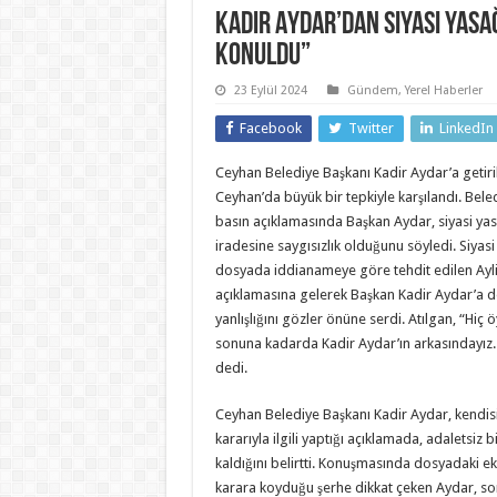
Kadir Aydar’dan Siyasi Yasa
Konuldu”
23 Eylül 2024
Gündem
,
Yerel Haberler
Facebook
Twitter
LinkedIn
Ceyhan Belediye Başkanı Kadir Aydar’a getiril
Ceyhan’da büyük bir tepkiyle karşılandı. Bel
basın açıklamasında Başkan Aydar, siyasi yas
iradesine saygısızlık olduğunu söyledi. Siyas
dosyada iddianameye göre tehdit edilen Ayli
açıklamasına gelerek Başkan Kadir Aydar’a d
yanlışlığını gözler önüne serdi. Atılgan, “Hiç 
sonuna kadarda Kadir Aydar’ın arkasındayız. 
dedi.
Ceyhan Belediye Başkanı Kadir Aydar, kendisin
kararıyla ilgili yaptığı açıklamada, adaletsiz 
kaldığını belirtti. Konuşmasında dosyadaki ek
karara koyduğu şerhe dikkat çeken Aydar, s