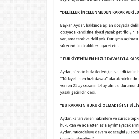
‘‘DELİLLER İNCELENMEDEN KARAR VERİLDİ
Başkan Aydar, hakkında açılan dosyada delille
dosyada kendisine siyasi yasak getirildiğini 
var, ama tanık ve delil yok. Duruşma açılması
sürecindeki eksikliklere işaret etti.
‘‘TÜRKİYE’NİN EN HIZLI DAVASIYLA KARŞ
Aydar, sürecin hızla ilerlediğini ve adli tatil
“Türkiye’nin en hızlı davası” olarak nitelendir
verilen 25 ay cezanın 24 ay olması durumunda 
yasak getirildi” dedi.
‘‘BU KARARIN HUKUKİ OLMADIĞINI BİLİ
Aydar, kararı veren hakimlere ve sürece tepki
hukuktan ve adaletten asla ayrılmayacaklarını
Aydar, mücadeleye devam edeceğini şu sözler
takipçisi olacağım.”