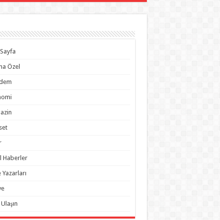
Sayfa
na Özel
dem
nomi
azin
set
r
l Haberler
 Yazarları
ye
 Ulaşın