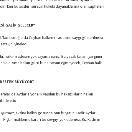
rirken bu sözler, sürecin hukuki dayanaklarına olan şüpheleri
İ GALİP GELECEK’’
l Tamburoğlu da Ceyhan halkının iradesine saygı gösterilmesi
esteğini yineledi:
u, halkın iradesini yok sayamazsınız. Bu yasak kararı, yargının
ergesidir. Ama halkın gücü buna boyun eğmeyecek, Ceyhan halkı
 DESTEK BÜYÜYOR’’
alar da Aydar’a yönelik yapılan bu haksızlıkların halkın
fade etti:
k düşürmez, aksine halkın gözünde onu büyütür. Kadir Aydar
ndı. Hiçbir mahkeme kararı bu sevgiyi yok edemez. Biz Kadir’in