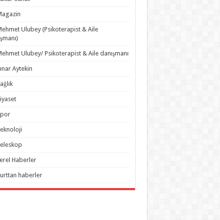
Magazin
ehmet Ulubey (Psikoterapist & Aile
şmanı)
ehmet Ulubey/ Psikoterapist & Aile danışmanı
ınar Aytekin
ağlık
iyaset
Spor
eknoloji
eleskop
erel Haberler
urttan haberler