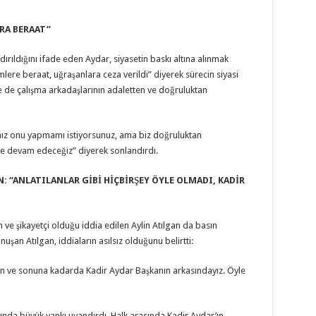
RA BERAAT’’
rıldığını ifade eden Aydar, siyasetin baskı altına alınmak
mlere beraat, uğraşanlara ceza verildi” diyerek sürecin siyasi
e de çalışma arkadaşlarının adaletten ve doğruluktan
nız onu yapmamı istiyorsunuz, ama biz doğruluktan
e devam edeceğiz” diyerek sonlandırdı.
: ‘‘ANLATILANLAR GİBİ HİÇBİRŞEY ÖYLE OLMADI, KADİR
ve şikayetçi olduğu iddia edilen Aylin Atılgan da basın
şan Atılgan, iddiaların asılsız olduğunu belirtti:
olun ve sonuna kadarda Kadir Aydar Başkanın arkasındayız. Öyle
ısında büyük yankı uyandırdı. Halk arasında Kadir Aydar’ın