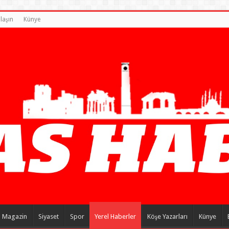
laşın
Künye
Magazin
Siyaset
Spor
Yerel Haberler
Köşe Yazarları
Künye