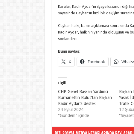
Karalar, Kadir Aydar’ın ilçeye kazandırdığı 
sayesinde Ceyhan’ın hızlı bir değişim sürecine
Ceyhan halkı, basın açıklaması sonrasında Kad
Kadir Aydar, halkının yanında olduğunu ve bu 
sonlandırdı.
Bunu paylaş:
X
Facebook
Whats
İlgili
CHP Genel Başkan Yardımcı
Başkan 
Burhanettin Bulut’tan Başkan
Yasak İd
Kadir Aydar’a destek
Trafik C
24 Eylül 2024
12 Şuba
"Gündem" içinde
"Siyaset
Bizi Sosyal Medya Hesaplarında Paylaşabil