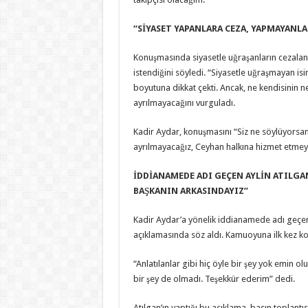
‘‘SİYASET YAPANLARA CEZA, YAPMAYANLA
Konuşmasında siyasetle uğraşanların cezalandı
istendiğini söyledi. “Siyasetle uğraşmayan isi
boyutuna dikkat çekti. Ancak, ne kendisinin n
ayrılmayacağını vurguladı.
Kadir Aydar, konuşmasını “Siz ne söylüyorsa
ayrılmayacağız, Ceyhan halkına hizmet etmey
İDDİANAMEDE ADI GEÇEN AYLİN ATILGAN
BAŞKANIN ARKASINDAYIZ’’
Kadir Aydar’a yönelik iddianamede adı geçen 
açıklamasında söz aldı. Kamuoyuna ilk kez konu
“Anlatılanlar gibi hiç öyle bir şey yok emin 
bir şey de olmadı. Teşekkür ederim” dedi.
Atılgan’ın yaptığı bu açıklama, basın toplant