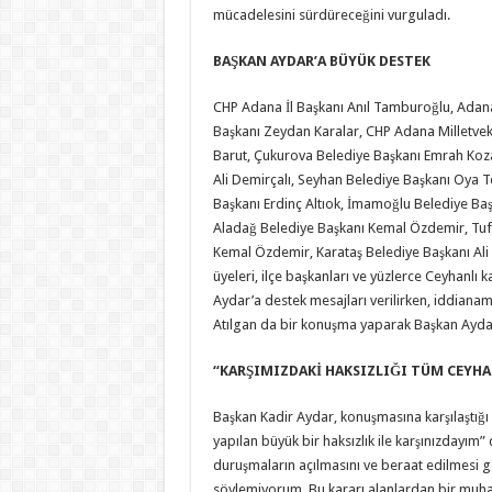
mücadelesini sürdüreceğini vurguladı.
BAŞKAN AYDAR’A BÜYÜK DESTEK
CHP Adana İl Başkanı Anıl Tamburoğlu, Adan
Başkanı Zeydan Karalar, CHP Adana Milletvek
Barut, Çukurova Belediye Başkanı Emrah Koza
Ali Demirçalı, Seyhan Belediye Başkanı Oya T
Başkanı Erdinç Altıok, İmamoğlu Belediye Ba
Aladağ Belediye Başkanı Kemal Özdemir, Tuf
Kemal Özdemir, Karataş Belediye Başkanı Ali 
üyeleri, ilçe başkanları ve yüzlerce Ceyhanlı k
Aydar’a destek mesajları verilirken, iddiana
Atılgan da bir konuşma yaparak Başkan Aydar
‘‘KARŞIMIZDAKİ HAKSIZLIĞI TÜM CEYHA
Başkan Kadir Aydar, konuşmasına karşılaştığı
yapılan büyük bir haksızlık ile karşınızdayım” 
duruşmaların açılmasını ve beraat edilmesi ge
söylemiyorum. Bu kararı alanlardan bir muhalif