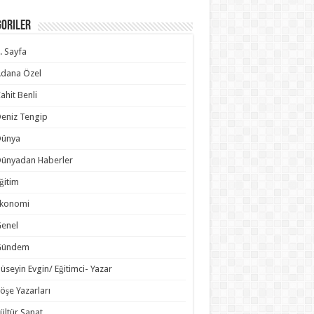
goriler
. Sayfa
dana Özel
ahit Benli
eniz Tengip
Dünya
ünyadan Haberler
ğitim
Ekonomi
enel
Gündem
üseyin Evgin/ Eğitimci- Yazar
öşe Yazarları
ültür Sanat