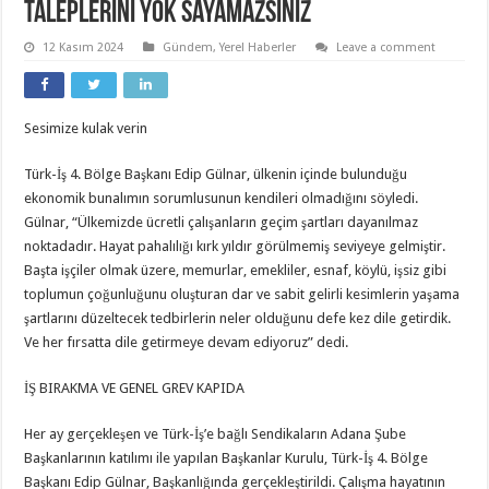
taleplerini yok sayamazsınız
12 Kasım 2024
Gündem
,
Yerel Haberler
Leave a comment
Sesimize kulak verin
Türk-İş 4. Bölge Başkanı Edip Gülnar, ülkenin içinde bulunduğu
ekonomik bunalımın sorumlusunun kendileri olmadığını söyledi.
Gülnar, “Ülkemizde ücretli çalışanların geçim şartları dayanılmaz
noktadadır. Hayat pahalılığı kırk yıldır görülmemiş seviyeye gelmiştir.
Başta işçiler olmak üzere, memurlar, emekliler, esnaf, köylü, işsiz gibi
toplumun çoğunluğunu oluşturan dar ve sabit gelirli kesimlerin yaşama
şartlarını düzeltecek tedbirlerin neler olduğunu defe kez dile getirdik.
Ve her fırsatta dile getirmeye devam ediyoruz” dedi.
İŞ BIRAKMA VE GENEL GREV KAPIDA
Her ay gerçekleşen ve Türk-İş’e bağlı Sendikaların Adana Şube
Başkanlarının katılımı ile yapılan Başkanlar Kurulu, Türk-İş 4. Bölge
Başkanı Edip Gülnar, Başkanlığında gerçekleştirildi. Çalışma hayatının