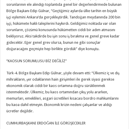
sorunlarının ele alındığı toplantıda genel bir değerlendirmede bulunan
Bölge Başkanı Edip Gülnar, “Geçtiğimiz aylarda ülke tarihin en büyük
işçi eylemini Ankara’da gerçekleştirdik. Tandoğan meydanında 200 bin
işçi, hükümete haklı taleplerini haykırdı. Geldiğimiz noktada var olan
sorunların, çözümü konusunda hükümetten ciddi bir adım atmasını
bekliyoruz. Aksi takdirde bu işin sonu iş bırakma ve genel greve kadar
gidecektir. Eğer genel grev olursa, bunun ne gibi sonuçlar
doğuracağını geçmişte hep birlikte gördük” diye konuştu.
“KAOSUN SORUMLUSU BİZ DEĞİLİZ”
Türk-4. Bölge Başkanı Edip Gülnar, şöyle devam etti: “Ülkemiz iç ve dış
mihrakların, şer odaklarının hain girişimleri ile gerek siyasi gerekse
ekonomik olarak ciddi bir kaos ortamına doğru sürüklenmek
istenmektedir. Ülkemiz, bu kaos ortamından çıkış yolu ararken,
memurları, emeklileri, asgari ücretlileri kısacası bordro mahkumlarını
bu kaoa dahil etmeyin. Ekonomik krizin nedeni çalışanlar ve aldığı
ücretler değildir.
CUMHURBAŞKANI ERDOĞAN İLE GÖRÜŞECEKLER