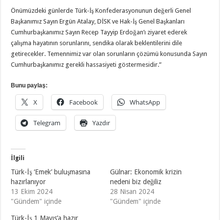
Önümüzdeki günlerde Türk-İş Konfederasyonunun değerli Genel
Başkanımız Sayın Ergün Atalay, DİSK ve Hak-İş Genel Başkanları
Cumhurbaşkanımız Sayın Recep Tayyip Erdoğan’ı ziyaret ederek
çalışma hayatının sorunlarını, sendika olarak beklentilerini dile
getirecekler. Temennimiz var olan sorunların çözümü konusunda Sayın
Cumhurbaşkanımız gerekli hassasiyeti göstermesidir.”
Bunu paylaş:
X
Facebook
WhatsApp
Telegram
Yazdır
İlgili
Türk-İş ‘Emek’ buluşmasına
Gülnar: Ekonomik krizin
hazırlanıyor
nedeni biz değiliz
13 Ekim 2024
28 Nisan 2024
"Gündem" içinde
"Gündem" içinde
Türk-İş 1 Mayıs’a hazır