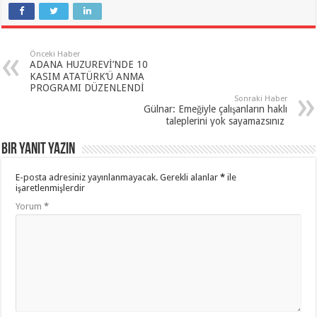
Önceki Haber
ADANA HUZUREVİ’NDE 10
KASIM ATATÜRK’Ü ANMA
PROGRAMI DÜZENLENDİ
Sonraki Haber
Gülnar: Emeğiyle çalışanların haklı
taleplerini yok sayamazsınız
Bir yanıt yazın
E-posta adresiniz yayınlanmayacak.
Gerekli alanlar
*
ile
işaretlenmişlerdir
Yorum
*