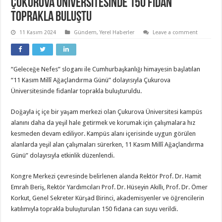
Çukurova Üniversitesinde 150 Fidan
Toprakla Buluştu
11 Kasım 2024
Gündem
,
Yerel Haberler
Leave a comment
“Geleceğe Nefes” sloganı ile Cumhurbaşkanlığı himayesin başlatılan
“11 Kasım Millî Ağaçlandırma Günü” dolayısıyla Çukurova
Üniversitesinde fidanlar toprakla buluşturuldu.
Doğayla iç içe bir yaşam merkezi olan Çukurova Üniversitesi kampüs
alanını daha da yeşil hale getirmek ve korumak için çalışmalara hız
kesmeden devam ediliyor. Kampüs alanı içerisinde uygun görülen
alanlarda yeşil alan çalışmaları sürerken, 11 Kasım Millî Ağaçlandırma
Günü” dolayısıyla etkinlik düzenlendi.
Kongre Merkezi çevresinde belirlenen alanda Rektör Prof. Dr. Hamit
Emrah Beriş, Rektör Yardımcıları Prof. Dr. Hüseyin Akıllı, Prof. Dr. Ömer
Korkut, Genel Sekreter Kürşad Birinci, akademisyenler ve öğrencilerin
katılımıyla toprakla buluşturulan 150 fidana can suyu verildi.