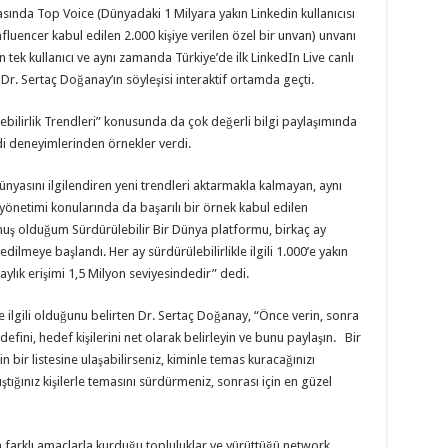
rasında Top Voice (Dünyadaki 1 Milyara yakın Linkedin kullanıcısı
nfluencer kabul edilen 2.000 kişiye verilen özel bir unvan) unvanı
n tek kullanıcı ve aynı zamanda Türkiye’de ilk LinkedIn Live canlı
Dr. Sertaç Doğanay’ın söyleşisi interaktif ortamda geçti.
ülebilirlik Trendleri” konusunda da çok değerli bilgi paylaşımında
i deneyimlerinden örnekler verdi.
ünyasını ilgilendiren yeni trendleri aktarmakla kalmayan, aynı
yönetimi konularında da başarılı bir örnek kabul edilen
uş olduğum Sürdürülebilir Bir Dünya platformu, birkaç ay
edilmeye başlandı. Her ay sürdürülebilirlikle ilgili 1.000’e yakın
aylık erişimi 1,5 Milyon seviyesindedir” dedi.
lgili olduğunu belirten Dr. Sertaç Doğanay, “Önce verin, sonra
efini, hedef kişilerini net olarak belirleyin ve bunu paylaşın. Bir
n bir listesine ulaşabilirseniz, kiminle temas kuracağınızı
nıştığınız kişilerle temasını sürdürmeniz, sonrası için en güzel
farklı amaçlarla kurduğu topluluklar ve yürüttüğü network