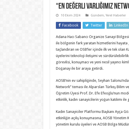
“En Değerli Varlığımız Net
10 Ekim 2024
Gündem
,
Yerel Haberler
Facebook
Twitter
LinkedIn
Adana Hacı Sabancı Organize Sanayi Bölgesi
ile bölgenin fark yaratan hizmetlerini hayata ge
taçlandıran ve OSB’ler içinde ilk ve tek olan 
üyelerini teknoloji iletişimi ve sürdürülebilirl
görevlisi, konuşmacı ve yeni nesil yayıncı kimli
Doğanay ile bir araya getirdi.
AOSB’nin ev sahipliğinde, Seyhan Salonu’nda 
Network” teması ile Alparslan Türkeş Bilim ve
Öğretim Üyesi Prof. Dr. Efe Efeoğlu’nun mo
etkinlik, kadın sanayicilerin yoğun katılımı ile 
Kadın Sanayiciler Platformu Başkanı Ayça Göz
etkinliğin açılış konuşmasına, AOSB Yönetim K
yönetim kurulu üyeleri ve AOSB Bölge Müdürü