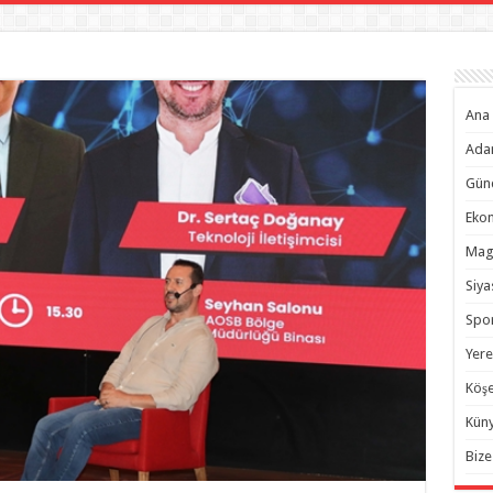
Ana 
Ada
Gün
Eko
Mag
Siya
Spo
Yere
Köşe
Kün
Bize