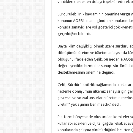
verdikleri destekten dolayı teşekkür ederek b
Sürdürülebilirlik kavramının önemine vurgu 
konunun AOSB’nin ana gündem konularından 
konuda sanayicilere yol gösterici çok kıymetl
geçirildiğini bildirdi.
Başta iklim değişikliği olmak üzere sürdürüle
dönüşümün üretim ve tüketim anlayışında kür
olduğunu ifade eden Çelik, bu nedenle AOSB’n
değerli yenilikçi hizmetler sunup sürdürülebil
desteklemesinin önemine değindi.
Çelik, ‘Sürdürülebilirlik bağlamında uluslarara
nedenle dönüşümün ülkemiz sanayisi için gere
çevresel ve sosyal unsurların üretimin merkez
üretim” yaklaşımını benimsedik.’ dedi.
Platform bünyesinde oluşturulan komiteler ve ç
kullanabilecekleri ve dijital çağda rekabet av
konularında çalışma yürütüldüğünü belirten 