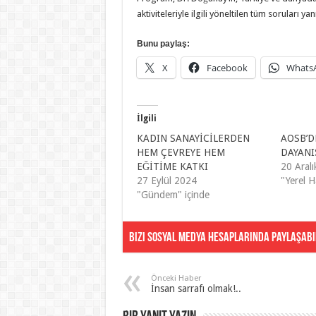
aktiviteleriyle ilgili yöneltilen tüm soruları ya
Bunu paylaş:
X
Facebook
Whats
İlgili
KADIN SANAYİCİLERDEN
AOSB’D
HEM ÇEVREYE HEM
DAYANI
EĞİTİME KATKI
20 Aral
27 Eylül 2024
"Yerel H
"Gündem" içinde
Bizi Sosyal Medya Hesaplarında Paylaşabil
Önceki Haber
İnsan sarrafı olmak!..