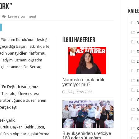
work”
Kate
Leave a comment
3
A
İlgili Haberler
 Yönetim Kurulu’nun desteği
C
çirdiği başarılı etkinliklerle
D
Kadın Sanayiciler Platformu,
ik iletişimi uzmanı öğretim
ği ile tanınan Dr. Sertaç
D
Namuslu olmak artık
E
yetmiyor mu?
“En Değerli Varlığımız
6 Ağustos 2026
 Teknoloji Üniversitesi
G
deratörlüğünde düzenlenen
gerçekleşti.
H
ek Çelik,
urulu Başkanı Bekir Sütcü,
K
Büyükşehirden üreticiye
 Ersin Akpınar’a, platforma
168 adet süt sağım
K