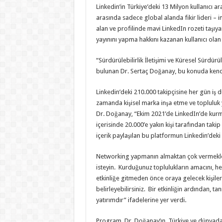
Linkedin’in Türkiye’deki 13 Milyon kullanıcı a
arasında sadece global alanda fikir lideri – i
alan ve profilinde mavi LinkedIn rozeti taşıya
yayınını yapma hakkını kazanan kullanıcı olan 
“Sürdürülebilirlik İletişimi ve Küresel Sürdür
bulunan Dr. Sertaç Doğanay, bu konuda kend
Linkedin’deki 210.000 takipçisine her gün iş d
zamanda kişisel marka inşa etme ve topluluk 
Dr. Doğanay, “Ekim 2021’de LinkedIn’de kurm
içerisinde 20.000’e yakın kişi tarafından takip 
içerik paylaşılan bu platformun Linkedin’deki 
Networking yapmanın almaktan çok vermekle i
isteyin. Kurduğunuz toplulukların amacını, hed
etkinliğe gitmeden önce oraya gelecek kişileri
belirleyebilirsiniz. Bir etkinliğin ardından, ta
yatırımdır” ifadelerine yer verdi.
Program, Dr. Doğanay’ın, Türkiye ve dünyada 