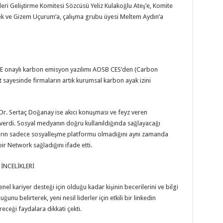
eri Geliştirme Komitesi Sözcüsü Yeliz Kulakoğlu Ateş’e, Komite
lek ve Gizem Uçurum’a, çalışma grubu üyesi Meltem Aydın’a
SE onaylı karbon emisyon yazılımı AOSB CES’den (Carbon
 sayesinde firmaların artık kurumsal karbon ayak izini
 Dr. Sertaç Doğanay ise akıcı konuşması ve feyz veren
er verdi. Sosyal medyanın doğru kullanıldığında sağlayacağı
arın sadece sosyalleşme platformu olmadığını aynı zamanda
ş bir Network sağladığını ifade etti.
İNCELİKLERİ
enel kariyer desteği için olduğu kadar kişinin becerilerini ve bilgi
unu belirterek, yeni nesil liderler için etkili bir linkedin
receği faydalara dikkati çekti.