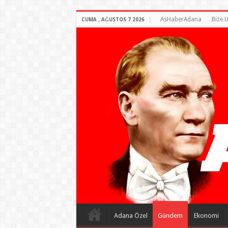
AsHaberAdana
Bize U
CUMA , AĞUSTOS 7 2026
Adana Özel
Gündem
Ekonomi