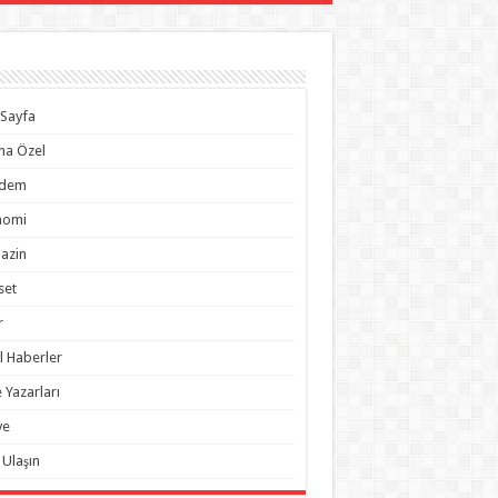
Sayfa
na Özel
dem
nomi
azin
set
r
l Haberler
 Yazarları
ye
 Ulaşın