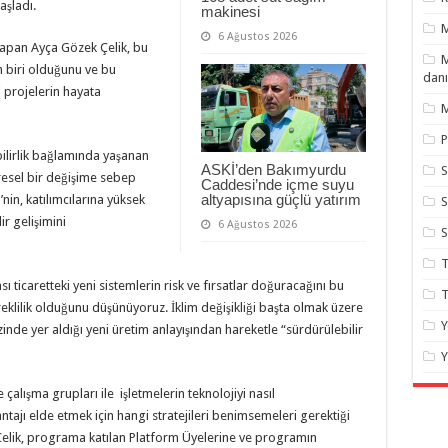
aşladı.
makinesi
6 Ağustos 2026
yapan Ayça Gözek Çelik, bu
M
biri olduğunu ve bu
danı
i projelerin hayata
M
P
bilirlik bağlamında yaşanan
ASKİ’den Bakımyurdu
S
esel bir değişime sebep
Caddesi’nde içme suyu
altyapısına güçlü yatırım
in, katılımcılarına yüksek
S
ir gelişimini
6 Ağustos 2026
T
sı ticaretteki yeni sistemlerin risk ve fırsatlar doğuracağını bu
T
klilik olduğunu düşünüyoruz. İklim değişikliği başta olmak üzere
Y
inde yer aldığı yeni üretim anlayışından hareketle “sürdürülebilir
Y
alışma grupları ile işletmelerin teknolojiyi nasıl
antajı elde etmek için hangi stratejileri benimsemeleri gerektiği
Çelik, programa katılan Platform Üyelerine ve programın