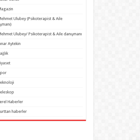
Magazin
ehmet Ulubey (Psikoterapist & Aile
şmanı)
ehmet Ulubey/ Psikoterapist & Aile danışmanı
ınar Aytekin
ağlık
iyaset
Spor
eknoloji
eleskop
erel Haberler
urttan haberler