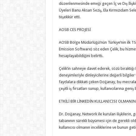
düzenlenmesinde emeği geçen İç ve Dış İlişkil
Üyeleri Banu Aksan Seziş, Ela Kırmızıdam Se
teşekkür etti.
AOSB CES PROJESİ
AOSB Bölge Müdürlüğü’nün Türkiye’nin ilk T
Emission Software) söz eden Çelik, bu hizmet
hesaplayabildiğini belirtti.
Çelik’in sahneye davet ederek, sözü bıraktığı
deneyimleriyle dinleyicilerine değerli bilgil
faydalara dikkati çeken Doğanay, bu mecral
çeşitli iş fırsatları sunup, kullanıcılarına geni
ETKİLİ BİR LİNKEDİN KULLANICISI OLMANIN 
Dr. Doğanay, Network ile kurulan ilişkilerin, g
tabanının sürekli büyümesi için de gerekli olduğ
kullanıcısı olmanın inceliklerine ve bunun geti