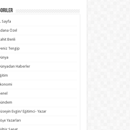
goriler
. Sayfa
dana Özel
ahit Benli
eniz Tengip
Dünya
ünyadan Haberler
ğitim
Ekonomi
enel
Gündem
üseyin Evgin/ Eğitimci- Yazar
öşe Yazarları
ültür Sanat