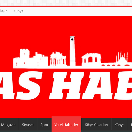
laşın
Künye
Magazin
Siyaset
Spor
Yerel Haberler
Köşe Yazarları
Künye