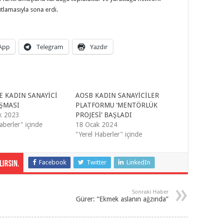
nıtlamasıyla sona erdi.
App
Telegram
Yazdır
E KADIN SANAYİCİ
AOSB KADIN SANAYİCİLER
ŞMASI
PLATFORMU ‘MENTÖRLÜK
ık 2023
PROJESİ’ BAŞLADI
aberler" içinde
18 Ocak 2024
"Yerel Haberler" içinde
Facebook
Twitter
LinkedIn
irsin.
Sonraki Haber
Gürer: “Ekmek aslanın ağzında”