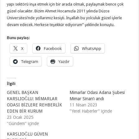
yapı sektörü inşa etmek için bir arada olmak, paylaşmak bence çok
güzel olacaktır. Bizim Ahmet Hocamızla 2011 yılında Düzce
Üniversitesi’nde yollarımız kesişti. İnşallah bu yolculuk güzel işlerle
devam edecek. Herkese teşekkür ediyorum” şeklinde konuştu.
Bunu paylaş:
X
Facebook
WhatsApp
Telegram
Yazdır
İlgili
GENEL BAŞKAN
Mimarlar Odası Adana Şubesi
KARSLIOĞLU: MİMARLAR
Mimar Sinan’ı andı
ODASI BİZLERE REHBERLİK
11 Nisan 2023
EDEN BİR KURUM
"Yerel Haberler" içinde
23 Ocak 2025
"Gündem" içinde
KARSLIOĞLU GÜVEN