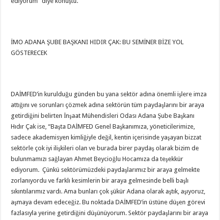
ediyorum” diye konuştu.
İMO ADANA ŞUBE BAŞKANI HIDIR ÇAK: BU SEMİNER BİZE YOL
GÖSTERECEK
DAİMFED’in kurulduğu günden bu yana sektör adına önemli işlere imza
attığını ve sorunları çözmek adına sektörün tüm paydaşlarını bir araya
getirdiğini belirten İnşaat Mühendisleri Odası Adana Şube Başkanı
Hıdır Çak ise, “Başta DAİMFED Genel Başkanımıza, yöneticilerimize,
sadece akademisyen kimliğiyle değil, kentin içerisinde yaşayan bizzat
sektörle çok iyi ilişkileri olan ve burada birer paydaş olarak bizim de
bulunmamızı sağlayan Ahmet Beycioğlu Hocamıza da teşekkür
ediyorum. Çünkü sektörümüzdeki paydaşlarımız bir araya gelmekte
zorlanıyordu ve farklı kesimlerin bir araya gelmesinde belli başlı
sıkıntılarımız vardı. Ama bunları çok şükür Adana olarak aştık, aşıyoruz,
aşmaya devam edeceğiz. Bu noktada DAİMFED’in üstüne düşen görevi
fazlasıyla yerine getirdiğini düşünüyorum. Sektör paydaşlarını bir araya