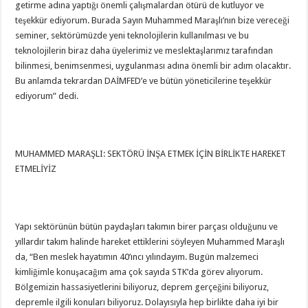
getirme adına yaptığı önemli çalışmalardan ötürü de kutluyor ve
teşekkür ediyorum. Burada Sayın Muhammed Maraşlı’nın bize vereceği
seminer, sektörümüzde yeni teknolojilerin kullanılması ve bu
teknolojilerin biraz daha üyelerimiz ve meslektaşlarımız tarafından
bilinmesi, benimsenmesi, uygulanması adına önemli bir adım olacaktır.
Bu anlamda tekrardan DAİMFED’e ve bütün yöneticilerine teşekkür
ediyorum” dedi.
MUHAMMED MARAŞLI: SEKTÖRÜ İNŞA ETMEK İÇİN BİRLİKTE HAREKET
ETMELİYİZ
Yapı sektörünün bütün paydaşları takımın birer parçası olduğunu ve
yıllardır takım halinde hareket ettiklerini söyleyen Muhammed Maraşlı
da, “Ben meslek hayatımın 40’ıncı yılındayım. Bugün malzemeci
kimliğimle konuşacağım ama çok sayıda STK’da görev alıyorum.
Bölgemizin hassasiyetlerini biliyoruz, deprem gerçeğini biliyoruz,
depremle ilgili konuları biliyoruz. Dolayısıyla hep birlikte daha iyi bir