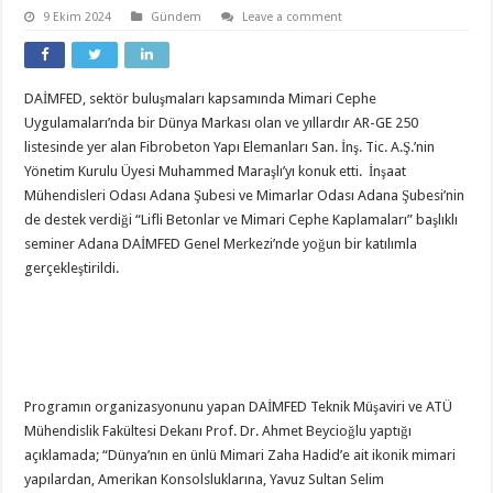
9 Ekim 2024
Gündem
Leave a comment
DAİMFED, sektör buluşmaları kapsamında Mimari Cephe
Uygulamaları’nda bir Dünya Markası olan ve yıllardır AR-GE 250
listesinde yer alan Fibrobeton Yapı Elemanları San. İnş. Tic. A.Ş.’nin
Yönetim Kurulu Üyesi Muhammed Maraşlı’yı konuk etti. İnşaat
Mühendisleri Odası Adana Şubesi ve Mimarlar Odası Adana Şubesi’nin
de destek verdiği “Lifli Betonlar ve Mimari Cephe Kaplamaları” başlıklı
seminer Adana DAİMFED Genel Merkezi’nde yoğun bir katılımla
gerçekleştirildi.
Programın organizasyonunu yapan DAİMFED Teknik Müşaviri ve ATÜ
Mühendislik Fakültesi Dekanı Prof. Dr. Ahmet Beycioğlu yaptığı
açıklamada; “Dünya’nın en ünlü Mimari Zaha Hadid’e ait ikonik mimari
yapılardan, Amerikan Konsolsluklarına, Yavuz Sultan Selim