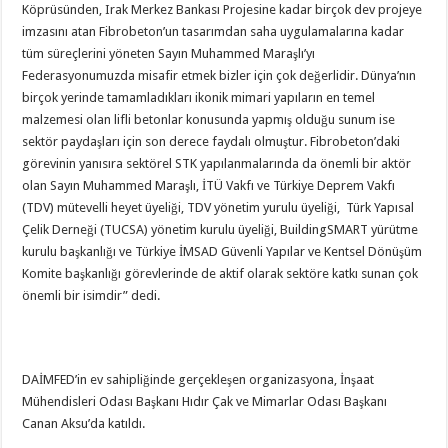
Köprüsünden, Irak Merkez Bankası Projesine kadar birçok dev projeye
imzasını atan Fibrobeton’un tasarımdan saha uygulamalarına kadar
tüm süreçlerini yöneten Sayın Muhammed Maraşlı’yı
Federasyonumuzda misafir etmek bizler için çok değerlidir. Dünya’nın
birçok yerinde tamamladıkları ikonik mimari yapıların en temel
malzemesi olan lifli betonlar konusunda yapmış olduğu sunum ise
sektör paydaşları için son derece faydalı olmuştur. Fibrobeton’daki
görevinin yanısıra sektörel STK yapılanmalarında da önemli bir aktör
olan Sayın Muhammed Maraşlı, İTÜ Vakfı ve Türkiye Deprem Vakfı
(TDV) mütevelli heyet üyeliği, TDV yönetim yurulu üyeliği, Türk Yapısal
Çelik Derneği (TUCSA) yönetim kurulu üyeliği, BuildingSMART yürütme
kurulu başkanlığı ve Türkiye İMSAD Güvenli Yapılar ve Kentsel Dönüşüm
Komite başkanlığı görevlerinde de aktif olarak sektöre katkı sunan çok
önemli bir isimdir” dedi.
DAİMFED’in ev sahipliğinde gerçekleşen organizasyona, İnşaat
Mühendisleri Odası Başkanı Hıdır Çak ve Mimarlar Odası Başkanı
Canan Aksu’da katıldı.