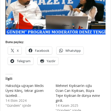
Bunu paylaş:
X
Facebook
WhatsApp
Telegram
Yazdır
İlgili
Haksızlığa uğrayan Meclis
Mehmet Kıyıksan’ın oğlu
Üyesi Kılınç, tekrar güven
Ozan Can Kıyıksan, Büşra
tazeledi…
Tepe Kıyıksan ile dünya evine
14 Ekim 2024
girdi.
"Gündem" içinde
14 Kasım 2025
"Gündem" içinde