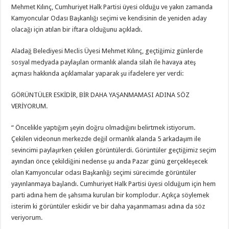
Mehmet Kılınç, Cumhuriyet Halk Partisi üyesi olduğu ve yakın zamanda
Kamyoncular Odası Başkanlığı seçimi ve kendisinin de yeniden aday
olacağı için atılan bir iftara olduğunu açıkladı.
Aladağ Belediyesi Meclis Üyesi Mehmet Kılınç, geçtiğimiz günlerde
sosyal medyada paylaşılan ormanlık alanda silah ile havaya ateş
açması hakkında açıklamalar yaparak şu ifadelere yer verdi:
GÖRÜNTÜLER ESKİDİR, BİR DAHA YAŞANMAMASI ADINA SÖZ
VERİYORUM.
“ Öncelikle yaptığım şeyin doğru olmadığını belirtmek istiyorum.
Çekilen videonun merkezde değil ormanlık alanda 5 arkadaşım ile
sevincimi paylaşırken çekilen görüntülerdi. Görüntüler geçtiğimiz seçim
ayından önce çekildiğini nedense şu anda Pazar günü gerçekleşecek
olan Kamyoncular odası Başkanlığı seçimi sürecimde görüntüler
yayınlanmaya başlandı. Cumhuriyet Halk Partisi üyesi olduğum için hem
parti adına hem de şahsıma kurulan bir komplodur. Açıkça söylemek
isterim ki görüntüler eskidir ve bir daha yaşanmaması adına da söz
veriyorum.