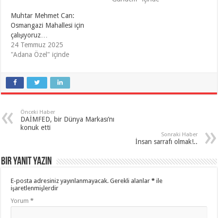
Muhtar Mehmet Can:
Osmangazi Mahallesi için
çalışıyoruz…
24 Temmuz 2025
"Adana Özel" içinde
Önceki Haber
DAİMFED, bir Dünya Markası’nı
konuk etti
Sonraki Haber
İnsan sarrafı olmak!..
Bir yanıt yazın
E-posta adresiniz yayınlanmayacak.
Gerekli alanlar
*
ile
işaretlenmişlerdir
Yorum
*