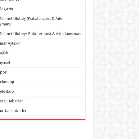
Magazin
ehmet Ulubey (Psikoterapist & Aile
şmanı)
ehmet Ulubey/ Psikoterapist & Aile danışmanı
ınar Aytekin
ağlık
iyaset
Spor
eknoloji
eleskop
erel Haberler
urttan haberler