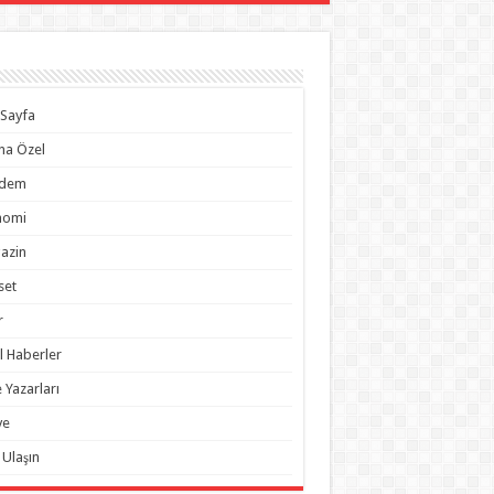
Sayfa
na Özel
dem
nomi
azin
set
r
l Haberler
 Yazarları
ye
 Ulaşın