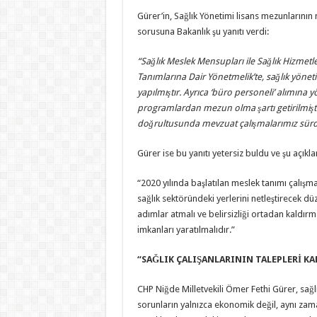
Gürer’in, Sağlık Yönetimi lisans mezunlarının
sorusuna Bakanlık şu yanıtı verdi:
“Sağlık Meslek Mensupları ile Sağlık Hizmet
Tanımlarına Dair Yönetmelik’te, sağlık yöneti
yapılmıştır. Ayrıca ‘büro personeli’ alımına 
programlardan mezun olma şartı getirilmiştir
doğrultusunda mevzuat çalışmalarımız sürd
Gürer ise bu yanıtı yetersiz buldu ve şu açık
“2020 yılında başlatılan meslek tanımı çalış
sağlık sektöründeki yerlerini netleştirecek 
adımlar atmalı ve belirsizliği ortadan kaldır
imkanları yaratılmalıdır.”
“SAĞLIK ÇALIŞANLARININ TALEPLERİ K
CHP Niğde Milletvekili Ömer Fethi Gürer, sağl
sorunların yalnızca ekonomik değil, aynı zama