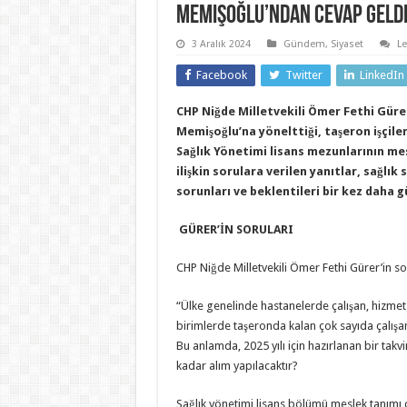
Memişoğlu’ndan cevap geldi
3 Aralık 2024
Gündem
,
Siyaset
L
Facebook
Twitter
LinkedIn
CHP Niğde Milletvekili Ömer Fethi Güre
Memişoğlu’na yönelttiği, taşeron işçiler
Sağlık Yönetimi lisans mezunlarının me
ilişkin sorulara verilen yanıtlar, sağlı
sorunları ve beklentileri bir kez daha 
GÜRER’İN SORULARI
CHP Niğde Milletvekili Ömer Fethi Gürer’in sor
“Ülke genelinde hastanelerde çalışan, hizmet
birimlerde taşeronda kalan çok sayıda çalışan
Bu anlamda, 2025 yılı için hazırlanan bir tak
kadar alım yapılacaktır?
Sağlık yönetimi lisans bölümü meslek tanımı 