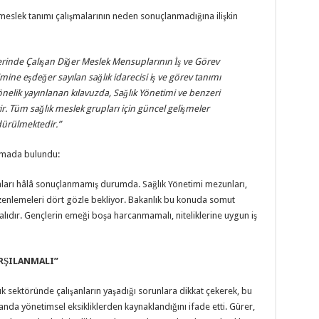
 meslek tanımı çalışmalarının neden sonuçlanmadığına ilişkin
lerinde Çalışan Diğer Meslek Mensuplarının İş ve Görev
mine eşdeğer sayılan sağlık idarecisi iş ve görev tanımı
yönelik yayınlanan kılavuzda, Sağlık Yönetimi ve benzeri
. Tüm sağlık meslek grupları için güncel gelişmeler
ürülmektedir.”
lamada bulundu:
maları hâlâ sonuçlanmamış durumda. Sağlık Yönetimi mezunları,
düzenlemeleri dört gözle bekliyor. Bakanlık bu konuda somut
malıdır. Gençlerin emeği boşa harcanmamalı, niteliklerine uygun iş
ARŞILANMALI”
ık sektöründe çalışanların yaşadığı sorunlara dikkat çekerek, bu
nda yönetimsel eksikliklerden kaynaklandığını ifade etti. Gürer,