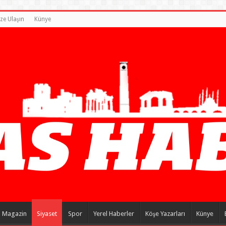
ize Ulaşın
Künye
Magazin
Siyaset
Spor
Yerel Haberler
Köşe Yazarları
Künye