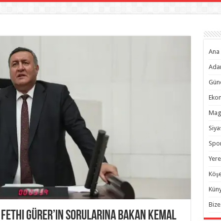
Ana 
Ada
Gün
Eko
Mag
Siya
Spo
Yere
Köşe
Kün
Bize
 Fethi Gürer’in sorularına Bakan Kemal