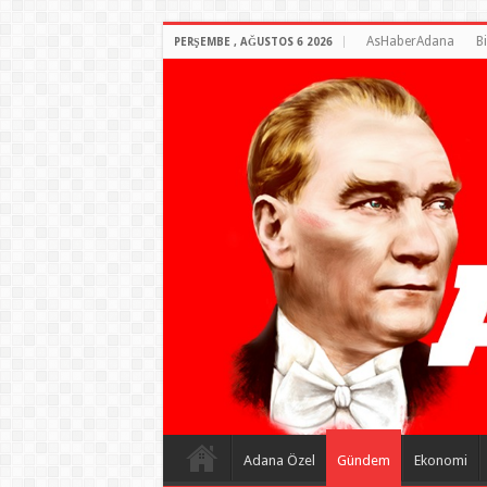
AsHaberAdana
B
PERŞEMBE , AĞUSTOS 6 2026
Adana Özel
Gündem
Ekonomi