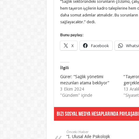
“Sağlık sektöründeki sorunların çözümü, çalış
hem taşeron işçilerin kadro taleplerine hem d
daha somut adımlar atmalıdır. Bu sorunların çö
sağlayacaktır.” dedi.
Bunu paylaş:
X
Facebook
Whats
İlgili
Gürer: “Sağlık yönetimi
“Taşero
mezunları atama bekliyor”
gerçekle
3 Ekim 2024
13 Aral
"Gündem" içinde
"Siyaset
Bizi Sosyal Medya Hesaplarında Paylaşabil
Önceki Haber
“I. Ulusal Aile Psikolojik