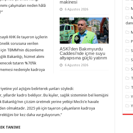
makinesi
nımı çalışmaları neden hâlâ
6 Ağustos 2026
?”
M
danı
M
yılı KHK ile taşeron işçilerin
P
nelik sorusuna verilen
ASKİ’den Bakımyurdu
sı için TBMM’nin düzenleme
S
Caddesi’nde içme suyu
lık Bakanlığı, hizmet alımı
altyapısına güçlü yatırım
S
enecek tutarın %70’lik
6 Ağustos 2026
ilmemesi nedeniyle kadroya
T
T
tine yol açtığını belirterek şunları söyledi:
yıllardır kadro bekliyor. Bu kişiler, sağlık sisteminin bel kemiğini
Y
ık Bakanlığı’nın çözüm üretmek yerine yetkiyi Meclis’e havale
Y
 olmaktadır. 2025 yılı için taşeron çalışanların kadroya
rektiğini bir kez daha vurguluyorum.”
EK TANIMI