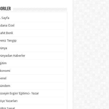
goriler
. Sayfa
dana Özel
ahit Benli
eniz Tengip
Dünya
ünyadan Haberler
ğitim
Ekonomi
enel
Gündem
üseyin Evgin/ Eğitimci- Yazar
öşe Yazarları
ültür Sanat