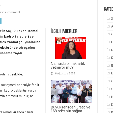
.
Kate
eave a comment
3
A
İlgili Haberler
r’in Sağlık Bakanı Kemal
C
in kadro talepleri ve
slek tanımı çalışmalarına
D
k sektöründe süregelen
gündeme taşıdı.
D
Namuslu olmak artık
E
yetmiyor mu?
6 Ağustos 2026
uları şu şekilde;
G
 sözleşmesi nedeniyle farklı
ın kadro beklentisi vardır.
viminiz mevcut mudur, ne
H
K
Büyükşehirden üreticiye
168 adet süt sağım
çalışması şu anda hangi
K