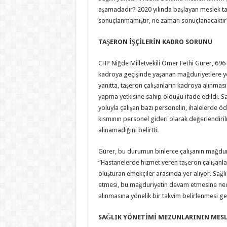
aşamadadır? 2020 yılında başlayan meslek ta
sonuçlanmamıştır, ne zaman sonuçlanacaktır
TAŞERON İŞÇİLERİN KADRO SORUNU
CHP Niğde Milletvekili Ömer Fethi Gürer, 696 sa
kadroya geçişinde yaşanan mağduriyetlere yö
yanıtta, taşeron çalışanların kadroya alınma
yapma yetkisine sahip olduğu ifade edildi. Sağ
yoluyla çalışan bazı personelin, ihalelerde öd
kısmının personel gideri olarak değerlendir
alınamadığını belirtti.
Gürer, bu durumun binlerce çalışanın mağduriye
“Hastanelerde hizmet veren taşeron çalışanlar, 
oluşturan emekçiler arasında yer alıyor. Sağl
etmesi, bu mağduriyetin devam etmesine neden
alınmasına yönelik bir takvim belirlenmesi ge
SAĞLIK YÖNETİMİ MEZUNLARININ MESL