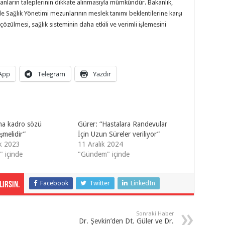
anların taleplerinin dikkate alınmasıyla mümkündür. Bakanlık,
e Sağlık Yönetimi mezunlarının meslek tanımı beklentilerine karşı
zülmesi, sağlık sisteminin daha etkili ve verimli işlemesini
App
Telegram
Yazdır
na kadro sözü
Gürer: “Hastalara Randevular
şmelidir”
İçin Uzun Süreler veriliyor”
ık 2023
11 Aralık 2024
" içinde
"Gündem" içinde
Facebook
Twitter
LinkedIn
irsin.
Sonraki Haber
Dr. Şevkin’den Dt. Güler ve Dr.