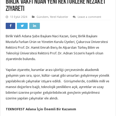
Birlik Vakfı’ndan Yeni Rektörlere Nezaket
Ziyareti
13 Eylül 2024
Gündem
,
Yerel Haberler
Leave a comment
Birlik Vakfı Adana Şube Başkanı Naci Kazan, Genç Birlik Başkanı
Mustafa Furkan Ürün ve Yönetim Kurulu Üyeleri, Çukurova Üniversitesi
Rektörü Prof. Dr. Hamit Emrah Beriş ile Alparslan Türkeş Bilim ve
Teknoloji Üniversitesi Rektörü Prof. Dr. Adnan Sözen’e hayırlı olsun
ziyaretinde bulundu.
Yapılan ziyarette, kurumlar arası işbirliği çerçevesinde akademik
gelişimin yanı sıra, spor, kültür-sanat gibi unsurları geliştirmeye yönelik
yapılabilecek çalışmalar istişare edildi. Görüşmelerde, özellikle milli ve
manevi değerlere bağlı, teknolojik yeniliklere açık, ayrıntılar ve uzay
bilimleri üzerine projeler geliştirilebilecek gençlerin yetiştirilmesi
üzerine yapılan çalışmalar ele alındı.
TEKNOFEST Adana İçin Önemli Bir Kazanım