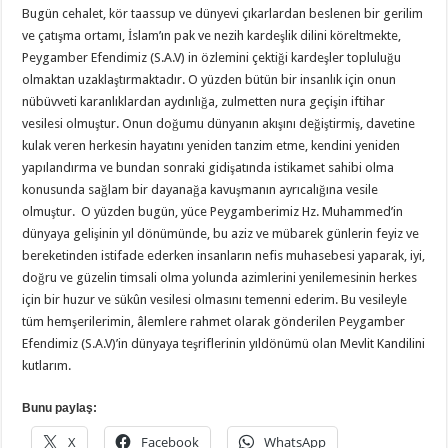
Bugün cehalet, kör taassup ve dünyevi çıkarlardan beslenen bir gerilim
ve çatışma ortamı, İslam’ın pak ve nezih kardeşlik dilini köreltmekte,
Peygamber Efendimiz (S.A.V) in özlemini çektiği kardeşler topluluğu
olmaktan uzaklaştırmaktadır. O yüzden bütün bir insanlık için onun
nübüvveti karanlıklardan aydınlığa, zulmetten nura geçişin iftihar
vesilesi olmuştur. Onun doğumu dünyanın akışını değiştirmiş, davetine
kulak veren herkesin hayatını yeniden tanzim etme, kendini yeniden
yapılandırma ve bundan sonraki gidişatında istikamet sahibi olma
konusunda sağlam bir dayanağa kavuşmanın ayrıcalığına vesile
olmuştur. O yüzden bugün, yüce Peygamberimiz Hz. Muhammed’in
dünyaya gelişinin yıl dönümünde, bu aziz ve mübarek günlerin feyiz ve
bereketinden istifade ederken insanların nefis muhasebesi yaparak, iyi,
doğru ve güzelin timsali olma yolunda azimlerini yenilemesinin herkes
için bir huzur ve sükûn vesilesi olmasını temenni ederim. Bu vesileyle
tüm hemşerilerimin, âlemlere rahmet olarak gönderilen Peygamber
Efendimiz (S.A.V)’in dünyaya teşriflerinin yıldönümü olan Mevlit Kandilini
kutlarım.
Bunu paylaş:
X
Facebook
WhatsApp