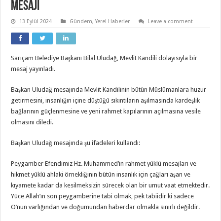
MESAJI
13 Eylül 2024
Gündem
,
Yerel Haberler
Leave a comment
Sarıçam Belediye Başkanı Bilal Uludağ, Mevlit Kandili dolayısıyla bir
mesaj yayınladı.
Başkan Uludağ mesajında Mevlit Kandilinin bütün Müslümanlara huzur
getirmesini, insanlığın içine düştüğü sıkıntıların aşılmasında kardeşlik
bağlarının güçlenmesine ve yeni rahmet kapılarının açılmasına vesile
olmasını diledi.
Başkan Uludağ mesajında şu ifadeleri kullandı:
Peygamber Efendimiz Hz. Muhammed’in rahmet yüklü mesajları ve
hikmet yüklü ahlaki örnekliğinin bütün insanlık için çağları aşan ve
kıyamete kadar da kesilmeksizin sürecek olan bir umut vaat etmektedir.
Yüce Allah’ın son peygamberine tabi olmak, pek tabiidir ki sadece
O’nun varlığından ve doğumundan haberdar olmakla sınırlı değildir.