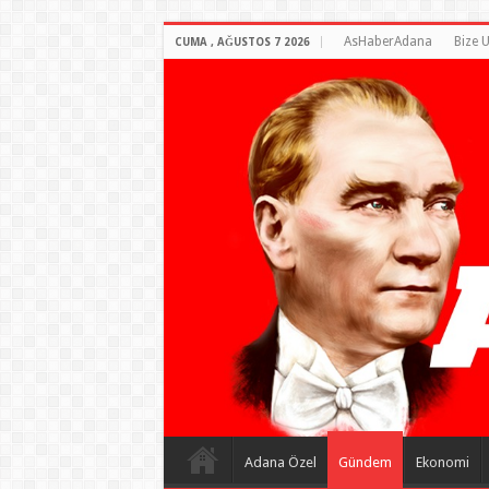
AsHaberAdana
Bize U
CUMA , AĞUSTOS 7 2026
Adana Özel
Gündem
Ekonomi