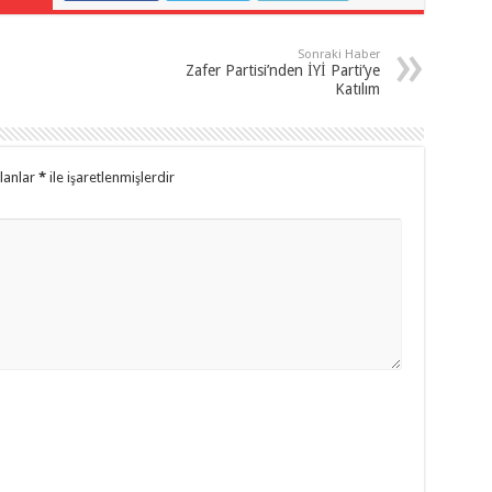
Sonraki Haber
Zafer Partisi’nden İYİ Parti’ye
Katılım
alanlar
*
ile işaretlenmişlerdir