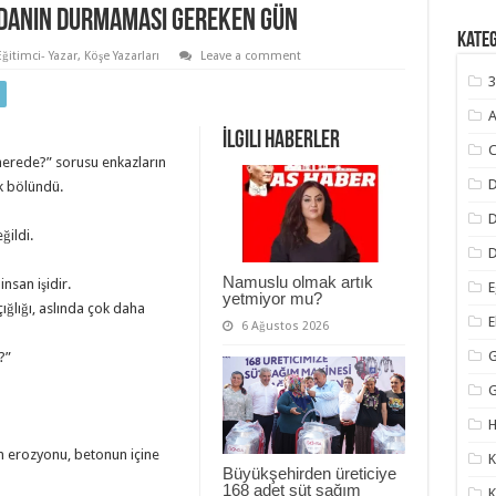
icdanın Durmaması Gereken Gün
Kate
ğitimci- Yazar
,
Köşe Yazarları
Leave a comment
3
A
İlgili Haberler
C
nerede?” sorusu enkazların
D
k bölündü.
ğildi.
D
Namuslu olmak artık
nsan işidir.
E
yetmiyor mu?
ığlığı, aslında çok daha
6 Ağustos 2026
G
?”
H
an erozyonu, betonun içine
K
Büyükşehirden üreticiye
168 adet süt sağım
K