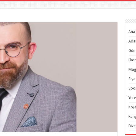
Ana 
Ada
Gün
Eko
Mag
Siya
Spo
Yere
Köşe
Kün
Bize