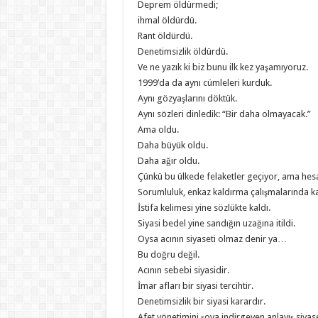
Deprem öldürmedi;
ihmal öldürdü.
Rant öldürdü.
Denetimsizlik öldürdü.
Ve ne yazık ki biz bunu ilk kez yaşamıyoruz.
1999’da da aynı cümleleri kurduk.
Aynı gözyaşlarını döktük.
Aynı sözleri dinledik: “Bir daha olmayacak.”
Ama oldu.
Daha büyük oldu.
Daha ağır oldu.
Çünkü bu ülkede felaketler geçiyor, ama hes
Sorumluluk, enkaz kaldırma çalışmalarında k
İstifa kelimesi yine sözlükte kaldı.
Siyasi bedel yine sandığın uzağına itildi.
Oysa acının siyaseti olmaz denir ya…
Bu doğru değil.
Acının sebebi siyasidir.
İmar afları bir siyasi tercihtir.
Denetimsizlik bir siyasi karardır.
Afet yönetimini şova indirgeyen anlayış siyase