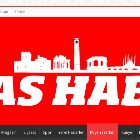
laşın
Künye
Magazin
Siyaset
Spor
Yerel Haberler
Köşe Yazarları
Künye