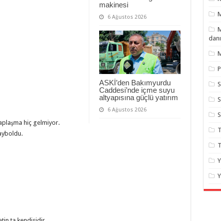
makinesi
6 Ağustos 2026
M
danı
M
P
ASKİ’den Bakımyurdu
S
Caddesi’nde içme suyu
altyapısına güçlü yatırım
S
6 Ağustos 2026
aplaşma hiç gelmiyor.
T
ayboldu.
T
Y
Y
tin ta kendisidir.