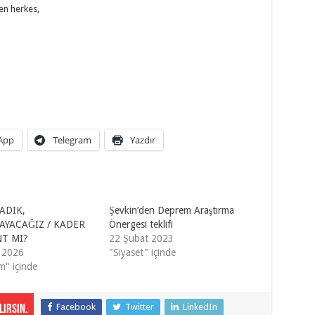
en herkes,
App
Telegram
Yazdır
ADIK,
Şevkin’den Deprem Araştırma
YACAĞIZ / KADER
Önergesi teklifi
NT MI?
22 Şubat 2023
 2026
"Siyaset" içinde
" içinde
Facebook
Twitter
LinkedIn
irsin.