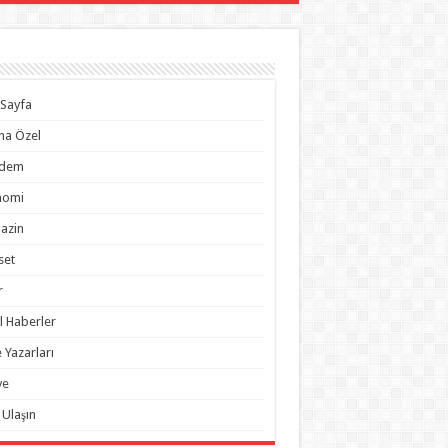
Sayfa
na Özel
dem
nomi
azin
set
r
l Haberler
 Yazarları
ye
 Ulaşın