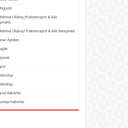
Magazin
ehmet Ulubey (Psikoterapist & Aile
şmanı)
ehmet Ulubey/ Psikoterapist & Aile danışmanı
ınar Aytekin
ağlık
iyaset
Spor
eknoloji
eleskop
erel Haberler
urttan haberler