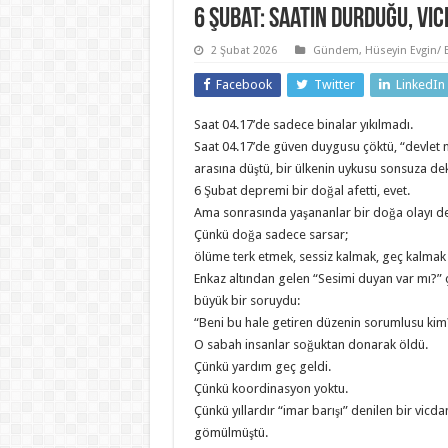
6 Şubat: Saatin Durduğu, V
2 Şubat 2026
Gündem
,
Hüseyin Evgin/ E
Facebook
Twitter
LinkedIn
Saat 04.17’de sadece binalar yıkılmadı.
Saat 04.17’de güven duygusu çöktü, “devlet 
arasına düştü, bir ülkenin uykusu sonsuza de
6 Şubat depremi bir doğal afetti, evet.
Ama sonrasında yaşananlar bir doğa olayı de
Çünkü doğa sadece sarsar;
ölüme terk etmek, sessiz kalmak, geç kalmak i
Enkaz altından gelen “Sesimi duyan var mı?” ç
büyük bir soruydu:
“Beni bu hale getiren düzenin sorumlusu kim
O sabah insanlar soğuktan donarak öldü.
Çünkü yardım geç geldi.
Çünkü koordinasyon yoktu.
Çünkü yıllardır “imar barışı” denilen bir vicd
gömülmüştü.