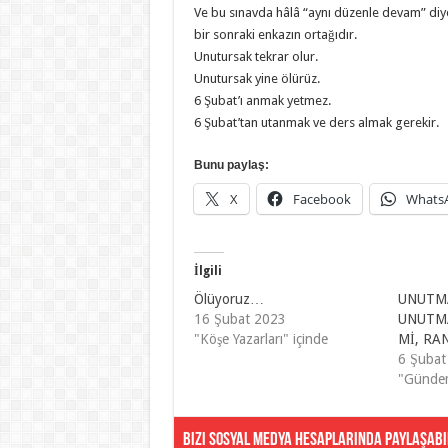
Ve bu sınavda hâlâ “aynı düzenle devam” diy
bir sonraki enkazın ortağıdır.
Unutursak tekrar olur.
Unutursak yine ölürüz.
6 Şubat’ı anmak yetmez.
6 Şubat’tan utanmak ve ders almak gerekir.
Bunu paylaş:
X
Facebook
Whats
İlgili
Ölüyoruz…
UNUTM
16 Şubat 2023
UNUTMA
"Köşe Yazarları" içinde
Mİ, RA
6 Şubat
"Gündem
Bizi Sosyal Medya Hesaplarında Paylaşabil