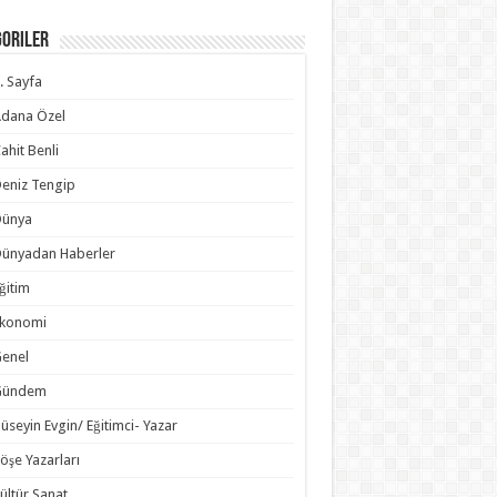
goriler
. Sayfa
dana Özel
ahit Benli
eniz Tengip
Dünya
ünyadan Haberler
ğitim
Ekonomi
enel
Gündem
üseyin Evgin/ Eğitimci- Yazar
öşe Yazarları
ültür Sanat