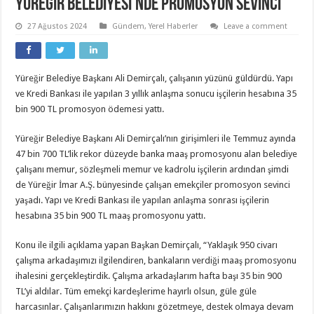
YÜREĞİR BELEDİYESİ’NDE PROMOSYON SEVİNCİ
27 Ağustos 2024
Gündem
,
Yerel Haberler
Leave a comment
Yüreğir Belediye Başkanı Ali Demirçalı, çalışanın yüzünü güldürdü. Yapı
ve Kredi Bankası ile yapılan 3 yıllık anlaşma sonucu işçilerin hesabına 35
bin 900 TL promosyon ödemesi yattı.
Yüreğir Belediye Başkanı Ali Demirçalı’nın girişimleri ile Temmuz ayında
47 bin 700 TL’lik rekor düzeyde banka maaş promosyonu alan belediye
çalışanı memur, sözleşmeli memur ve kadrolu işçilerin ardından şimdi
de Yüreğir İmar A.Ş. bünyesinde çalışan emekçiler promosyon sevinci
yaşadı. Yapı ve Kredi Bankası ile yapılan anlaşma sonrası işçilerin
hesabına 35 bin 900 TL maaş promosyonu yattı.
Konu ile ilgili açıklama yapan Başkan Demirçalı, “Yaklaşık 950 civarı
çalışma arkadaşımızı ilgilendiren, bankaların verdiği maaş promosyonu
ihalesini gerçekleştirdik. Çalışma arkadaşlarım hafta başı 35 bin 900
TL’yi aldılar. Tüm emekçi kardeşlerime hayırlı olsun, güle güle
harcasınlar. Çalışanlarımızın hakkını gözetmeye, destek olmaya devam