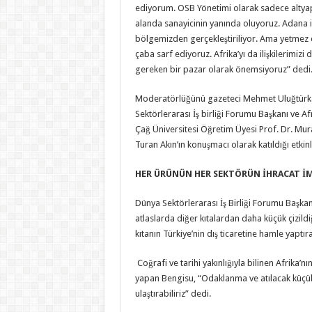
ediyorum. OSB Yönetimi olarak sadece altyapı
alanda sanayicinin yanında oluyoruz. Adana ih
bölgemizden gerçekleştiriliyor. Ama yetmez 
çaba sarf ediyoruz. Afrika’yı da ilişkilerimizi
gereken bir pazar olarak önemsiyoruz” dedi
Moderatörlüğünü gazeteci Mehmet Uluğtürka
Sektörlerarası İş birliği Forumu Başkanı ve A
Çağ Üniversitesi Öğretim Üyesi Prof. Dr. Mur
Turan Akın’ın konuşmacı olarak katıldığı etkinl
HER ÜRÜNÜN HER SEKTÖRÜN İHRACAT İ
Dünya Sektörlerarası İş Birliği Forumu Başkan
atlaslarda diğer kıtalardan daha küçük çizil
kıtanın Türkiye’nin dış ticaretine hamle yaptı
Coğrafi ve tarihi yakınlığıyla bilinen Afrika’n
yapan Bengisu, “Odaklanma ve atılacak küçük 
ulaştırabiliriz” dedi.