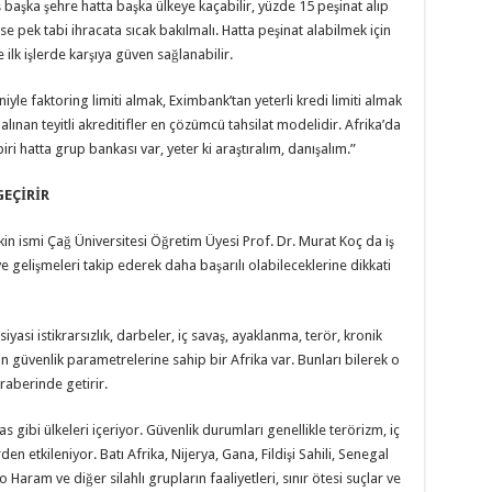
 başka şehre hatta başka ülkeye kaçabilir, yüzde 15 peşinat alıp
e pek tabi ihracata sıcak bakılmalı. Hatta peşinat alabilmek için
 ilk işlerde karşıya güven sağlanabilir.
eniyle faktoring limiti almak, Eximbank’tan yeterli kredi limiti almak
lınan teyitli akreditifler en çözümcü tahsilat modelidir. Afrika’da
i hatta grup bankası var, yeter ki araştıralım, danışalım.”
GEÇİRİR
etkin ismi Çağ Üniversitesi Öğretim Üyesi Prof. Dr. Murat Koç da iş
ve gelişmeleri takip ederek daha başarılı olabileceklerine dikkati
iyasi istikrarsızlık, darbeler, iç savaş, ayaklanma, terör, kronik
an güvenlik parametrelerine sahip bir Afrika var. Bunları bilerek o
raberinde getirir.
as gibi ülkeleri içeriyor. Güvenlik durumları genellikle terörizm, iç
rden etkileniyor. Batı Afrika, Nijerya, Gana, Fildişi Sahili, Senegal
Haram ve diğer silahlı grupların faaliyetleri, sınır ötesi suçlar ve