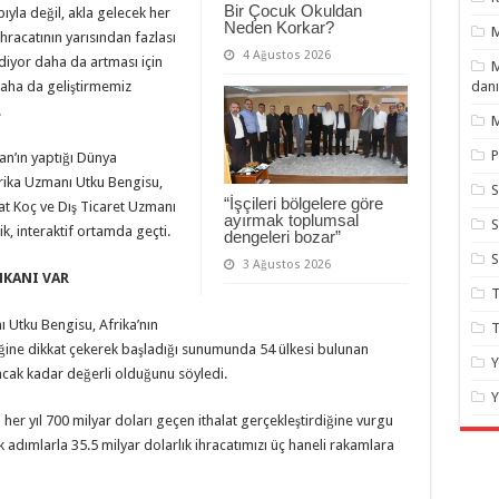
Bir Çocuk Okuldan
yla değil, akla gelecek her
Neden Korkar?
racatının yarısından fazlası
4 Ağustos 2026
diyor daha da artması için
M
danı
 daha da geliştirmemiz
.
M
P
n’ın yaptığı Dünya
frika Uzmanı Utku Bengisu,
S
“İşçileri bölgelere göre
at Koç ve Dış Ticaret Uzmanı
ayırmak toplumsal
S
ik, interaktif ortamda geçti.
dengeleri bozar”
3 Ağustos 2026
MKANI VAR
T
ı Utku Bengisu, Afrika’nın
T
diğine dikkat çekerek başladığı sunumunda 54 ülkesi bulunan
Y
racak kadar değerli olduğunu söyledi.
Y
ın her yıl 700 milyar doları geçen ithalat gerçekleştirdiğine vurgu
adımlarla 35.5 milyar dolarlık ihracatımızı üç haneli rakamlara