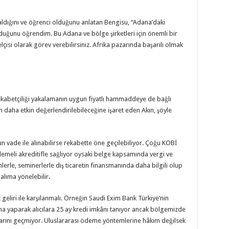
 aldığını ve öğrenci olduğunu anlatan Bengisu, “Adana’daki
lduğunu öğrendim. Bu Adana ve bölge şirketleri için önemli bir
elçisi olarak görev verebilirsiniz. Afrika pazarında başarılı olmak
ekabetçiliği yakalamanın uygun fiyatlı hammaddeye de bağlı
n daha etkin değerlendirilebileceğine işaret eden Akın, şöyle
n vade ile alınabilirse rekabette öne geçilebiliyor. Çoğu KOBİ
meli akreditifle sağlıyor oysaki belge kapsamında vergi ve
mlerle, seminerlerle dış ticaretin finansmanında daha bilgili olup
 alıma yönelebilir.
eliri ile karşılanmalı. Örneğin Saudi Exim Bank Türkiye’nin
ma yaparak alıcılara 25 ay kredi imkânı tanıyor ancak bölgemizde
larını geçmiyor. Uluslararası ödeme yöntemlerine hâkim değilsek