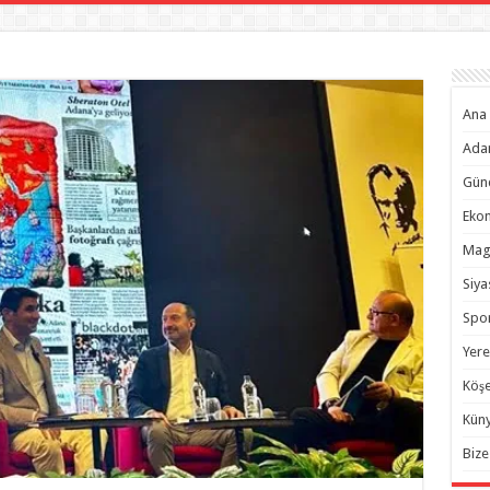
Ana 
Ada
Gün
Eko
Mag
Siya
Spo
Yere
Köşe
Kün
Bize