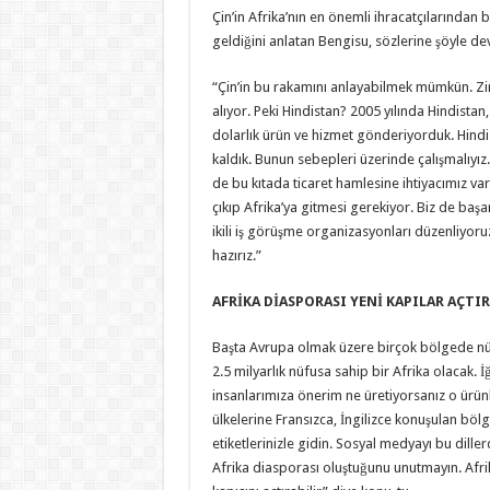
Çin’in Afrika’nın en önemli ihracatçılarından 
geldiğini anlatan Bengisu, sözlerine şöyle de
“Çin’in bu rakamını anlayabilmek mümkün. Zira
alıyor. Peki Hindistan? 2005 yılında Hindistan
dolarlık ürün ve hizmet gönderiyorduk. Hindis
kaldık. Bunun sebepleri üzerinde çalışmalıyız
de bu kıtada ticaret hamlesine ihtiyacımız va
çıkıp Afrika’ya gitmesi gerekiyor. Biz de başar
ikili iş görüşme organizasyonları düzenliyo
hazırız.”
AFRİKA DİASPORASI YENİ KAPILAR AÇTI
Başta Avrupa olmak üzere birçok bölgede nüf
2.5 milyarlık nüfusa sahip bir Afrika olacak. 
insanlarımıza önerim ne üretiyorsanız o ürünl
ülkelerine Fransızca, İngilizce konuşulan böl
etiketlerinizle gidin. Sosyal medyayı bu dill
Afrika diasporası oluştuğunu unutmayın. Afrik