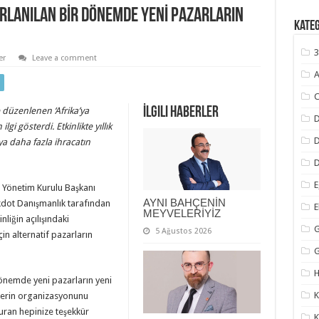
RLANILAN BİR DÖNEMDE YENİ PAZARLARIN
Kate
3
er
Leave a comment
A
C
İlgili Haberler
 düzenlenen ‘Afrika’ya
D
lgi gösterdi. Etkinlikte yıllık
aya daha fazla ihracatın
D
E
 Yönetim Kurulu Başkanı
AYNI BAHÇENİN
kdot Danışmanlık tarafından
MEYVELERİYİZ
inliğin açılışındaki
G
5 Ağustos 2026
in alternatif pazarların
H
dönemde yeni pazarların yeni
K
iklerin organizasyonunu
duran hepinize teşekkür
K