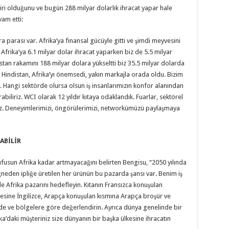
biri olduğunu ve bugün 288 milyar dolarlık ihracat yapar hale
vam etti:
 parası var. Afrika’ya finansal gücüyle gitti ve şimdi meyvesini
, Afrika’ya 6.1 milyar dolar ihracat yaparken biz de 5.5 milyar
tan rakamını 188 milyar dolara yükseltti biz 35.5 milyar dolarda
. Hindistan, Afrika’yı önemsedi, yakın markajla orada oldu. Bizim
r. Hangi sektörde olursa olsun iş insanlarımızın konfor alanından
abiliriz. WCI olarak 12 yıldır kıtaya odaklandık. Fuarlar, sektörel
ruz. Deneyimlerimizi, öngörülerimizi, networkümüzü paylaşmaya
RABİLİR
usun Afrika kadar artmayacağını belirten Bengisu, “2050 yılında
İğneden ipliğe üretilen her ürünün bu pazarda şansı var. Benim iş
e Afrika pazarını hedefleyin. Kıtanın Fransızca konuşulan
gesine İngilizce, Arapça konuşulan kısmına Arapça broşür ve
erde ve bölgelere göre değerlendirin. Ayrıca dünya genelinde bir
a’daki müşteriniz size dünyanın bir başka ülkesine ihracatın