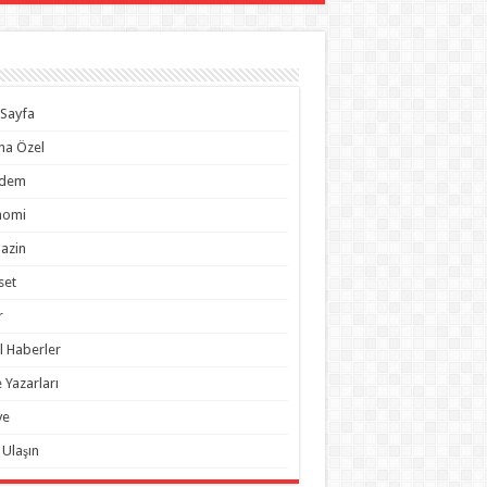
Sayfa
na Özel
dem
nomi
azin
set
r
l Haberler
 Yazarları
ye
 Ulaşın