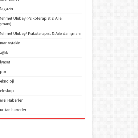
Magazin
ehmet Ulubey (Psikoterapist & Aile
şmanı)
ehmet Ulubey/ Psikoterapist & Aile danışmanı
ınar Aytekin
ağlık
iyaset
Spor
eknoloji
eleskop
erel Haberler
urttan haberler