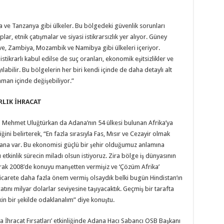
 ve Tanzanya gibi ülkeler. Bu bölgedeki güvenlik sorunları
ar, etnik çatışmalar ve siyasi istikrarsızlık yer alıyor. Güney
ve, Zambiya, Mozambik ve Namibya gibi ülkeleri içeriyor.
tikrarlı kabul edilse de suç oranları, ekonomik eşitsizlikler ve
labilir. Bu bölgelerin her biri kendi içinde de daha detaylı alt
aman içinde değişebiliyor.”
RLIK İHRACAT
i Mehmet Uluğtürkan da Adana’nın 54 ülkesi bulunan Afrika’ya
ini belirterek, “En fazla sırasıyla Fas, Mısır ve Cezayir olmak
dana var. Bu ekonomisi güçlü bir şehir olduğumuz anlamına
etkinlik sürecin miladı olsun istiyoruz. Zira bölge iş dünyasının
larak 2008’de konuyu manşetten vermişiz ve ‘Çözüm Afrika’
 ticarete daha fazla önem vermiş olsaydık belki bugün Hindistan’ın
tını milyar dolarlar seviyesine taşıyacaktık. Geçmiş bir tarafta
in bir şekilde odaklanalım” diye konuştu.
’ya İhracat Fırsatları’ etkinliğinde Adana Hacı Sabancı OSB Başkanı