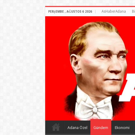
AsHaberAdana
B
PERŞEMBE , AĞUSTOS 6 2026
Adana Özel
Gündem
Ekonomi