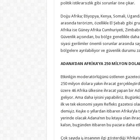
politik istikrarsızlık gibi sorunlar öne çıkar.
Doğu Afrika; Etiyopya, Kenya, Somali, Uganda
arasında terörizm, özellikle El Şebab gibi grupl
Afrika ise Güney Afrika Cumhuriyeti, Zimbab
Güvenlik açısından, bu bölge genellikle daha is
siyasi gerilimler önemli sorunlar arasında sayı
bölgelere ayrılabiliyor ve güvenlik durumu z
ADANA’DAN AFRİKA’YA 250 MİLYON DOLA
Etkinliğin moderatörlüğünü üstlenen gazetec
250 milyon dolara yakın ihracat gerçekleştirdiğ
üzere 46 Afrika ülkesine ihracat yapan bir A
geliyor. Ama daha iyisini yapabiliriz. Bugünkü 
ilk ve tek ekonomi yayını Refleks gazetesi o
demişiz. Keşke o yıllardan itibaren Afrika’yla
yerinde olacak Adana’nın bu kıtaya olan ihraca
kalsın, bugünden itibaren bu pazara daha etk
Çok sayıda iş insanının ilgi gösterdiği ‘Afrika