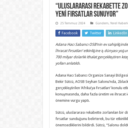
“ULUSLARARASI REKABETTE ZO
YENİ FIRSATLAR SUNUYOR”
25 Temmuz 2024
Gündem
,
Yerel Haberl
Facebook
Twitter
LinkedIn
Adana Hacı Sabancı OSB’nin ev sahipliğinde
İhracat Fırsatları’ etkinliğine iş dünyası yoğun i
700 milyar dolarlık ithalat gerçekleştiren kıt
yolları anlatıldı.
Adana Hacı Sabancı Organize Sanayi Bölgesi
Bekir Sütcü, AOSB Seyhan Salonu’nda, 2blac
gerçekleştirilen ‘Afrika’ya Fırsatları’ konulu etk
konuşmasında, daha fazla üretim ve ihracat iç
önemine vurgu yaptı.
Sütcü, uluslararası rekabette zorlanılan bir 
fırsatlar sunduğunu belirterek, bu tür etkinl
önemsediklerini bildirdi. Sütcü, “Salonu dol