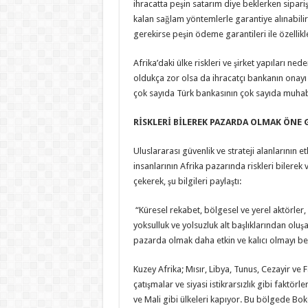
ihracatta peşin satarım diye beklerken sipariş
kalan sağlam yöntemlerle garantiye alınabilirs
gerekirse peşin ödeme garantileri ile özellikle
Afrika’daki ülke riskleri ve şirket yapıları ned
oldukça zor olsa da ihracatçı bankanın onayı a
çok sayıda Türk bankasının çok sayıda muhabir
RİSKLERİ BİLEREK PAZARDA OLMAK ÖNE 
Uluslararası güvenlik ve strateji alanlarının 
insanlarının Afrika pazarında riskleri bilerek 
çekerek, şu bilgileri paylaştı:
“Küresel rekabet, bölgesel ve yerel aktörler, s
yoksulluk ve yolsuzluk alt başlıklarından oluş
pazarda olmak daha etkin ve kalıcı olmayı be
Kuzey Afrika; Mısır, Libya, Tunus, Cezayir ve F
çatışmalar ve siyasi istikrarsızlık gibi faktörle
ve Mali gibi ülkeleri kapıyor. Bu bölgede Boko 