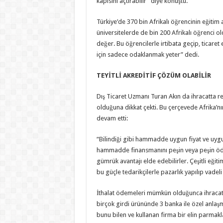
kapısını açtırabilir” diye konuştu.
Türkiye’de 370 bin Afrikalı öğrencinin eğitim
üniversitelerde de bin 200 Afrikalı öğrenci o
değer. Bu öğrencilerle irtibata geçip, ticaret 
için sadece odaklanmak yeter” dedi.
TEYİTLİ AKREDİTİF ÇÖZÜM OLABİLİR
Dış Ticaret Uzmanı Turan Akın da ihracatta r
olduğuna dikkat çekti. Bu çerçevede Afrika’nı
devam etti:
“Bilindiği gibi hammadde uygun fiyat ve uygu
hammadde finansmanını peşin veya peşin öde
gümrük avantajı elde edebilirler. Çeşitli eğiti
bu güçle tedarikçilerle pazarlık yapılıp vadeli
İthalat ödemeleri mümkün olduğunca ihracat g
birçok girdi ürününde 3 banka ile özel anlaş
bunu bilen ve kullanan firma bir elin parmak