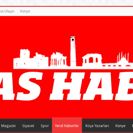
ize Ulaşın
Künye
Magazin
Siyaset
Spor
Yerel Haberler
Köşe Yazarları
Künye