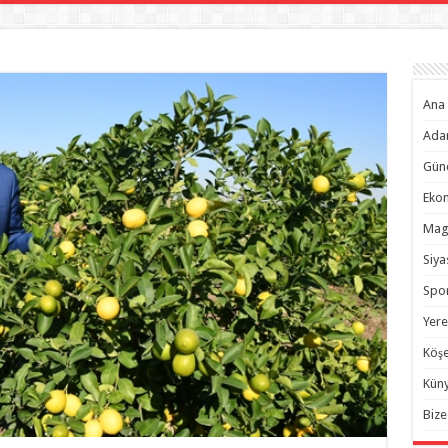
Ana 
Ada
Gün
Eko
Mag
Siya
Spo
Yere
Köşe
Kün
Bize