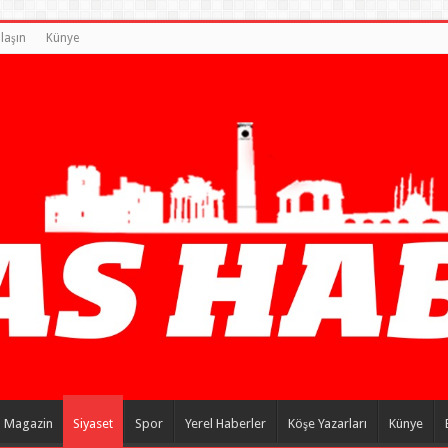
laşın
Künye
Magazin
Siyaset
Spor
Yerel Haberler
Köşe Yazarları
Künye