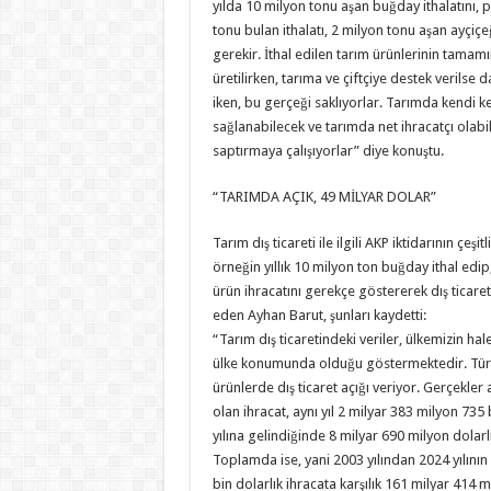
yılda 10 milyon tonu aşan buğday ithalatını, 
tonu bulan ithalatı, 2 milyon tonu aşan ayçiçeğ
gerekir. İthal edilen tarım ürünlerinin tamam
üretilirken, tarıma ve çiftçiye destek verilse d
iken, bu gerçeği saklıyorlar. Tarımda kendi ke
sağlanabilecek ve tarımda net ihracatçı olabi
saptırmaya çalışıyorlar” diye konuştu.
“TARIMDA AÇIK, 49 MİLYAR DOLAR”
Tarım dış ticareti ile ilgili AKP iktidarının çeşit
örneğin yıllık 10 milyon ton buğday ithal edip
ürün ihracatını gerekçe göstererek dış ticaret
eden Ayhan Barut, şunları kaydetti:
“Tarım dış ticaretindeki veriler, ülkemizin hal
ülke konumunda olduğu göstermektedir. Türkiy
ürünlerde dış ticaret açığı veriyor. Gerçekler
olan ihracat, aynı yıl 2 milyar 383 milyon 735
yılına gelindiğinde 8 milyar 690 milyon dolarlık
Toplamda ise, yani 2003 yılından 2024 yılını
bin dolarlık ihracata karşılık 161 milyar 414 mi