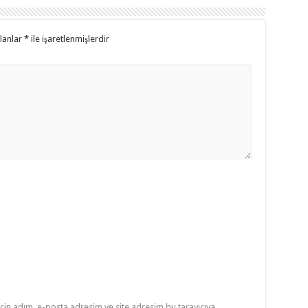
alanlar
*
ile işaretlenmişlerdir
çin adım, e-posta adresim ve site adresim bu tarayıcıya