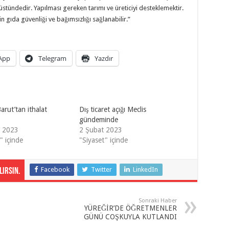
üstündedir. Yapılması gereken tarımı ve üreticiyi desteklemektir.
n gıda güvenliği ve bağımsızlığı sağlanabilir.”
App
Telegram
Yazdır
rut’tan ithalat
Dış ticaret açığı Meclis
gündeminde
k 2023
2 Şubat 2023
" içinde
"Siyaset" içinde
Facebook
Twitter
LinkedIn
irsin.
Sonraki Haber
YÜREĞİR’DE ÖĞRETMENLER
GÜNÜ COŞKUYLA KUTLANDI