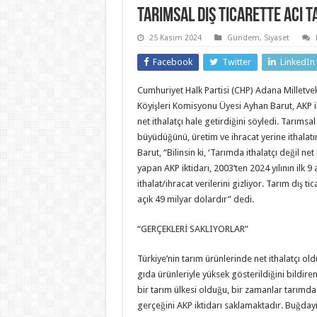
Tarımsal dış ticarette acı t
25 Kasım 2024
Gündem
,
Siyaset
Facebook
Twitter
LinkedIn
Cumhuriyet Halk Partisi (CHP) Adana Milletv
Köyişleri Komisyonu Üyesi Ayhan Barut, AKP ik
net ithalatçı hale getirdiğini söyledi. Tarımsal 
büyüdüğünü, üretim ve ihracat yerine ithalatı
Barut, “Bilinsin ki, ‘Tarımda ithalatçı değil net
yapan AKP iktidarı, 2003’ten 2024 yılının ilk 
ithalat/ihracat verilerini gizliyor. Tarım dış t
açık 49 milyar dolardır” dedi.
“GERÇEKLERİ SAKLIYORLAR”
Türkiye’nin tarım ürünlerinde net ithalatçı old
gıda ürünleriyle yüksek gösterildiğini bildiren
bir tarım ülkesi olduğu, bir zamanlar tarımd
gerçeğini AKP iktidarı saklamaktadır. Buğday