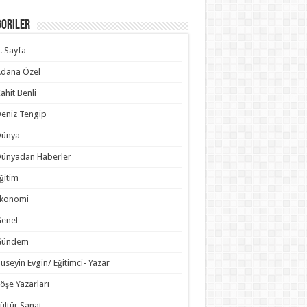
goriler
. Sayfa
dana Özel
ahit Benli
eniz Tengip
Dünya
ünyadan Haberler
ğitim
Ekonomi
enel
Gündem
üseyin Evgin/ Eğitimci- Yazar
öşe Yazarları
ültür Sanat