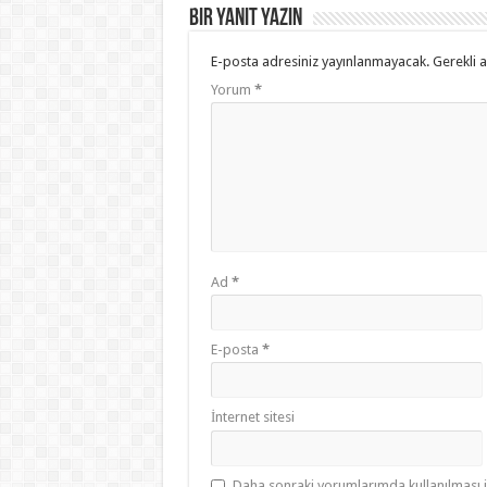
Bir yanıt yazın
E-posta adresiniz yayınlanmayacak.
Gerekli 
Yorum
*
Ad
*
E-posta
*
İnternet sitesi
Daha sonraki yorumlarımda kullanılması i