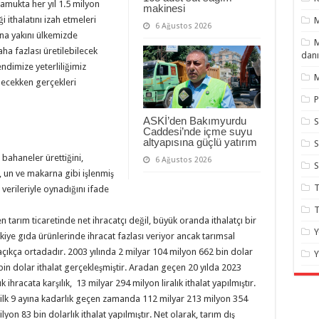
pamukta her yıl 1.5 milyon
makinesi
i ithalatını izah etmeleri
6 Ağustos 2026
ına yakını ülkemizde
M
aha fazlası üretilebilecek
danı
ndimize yeterliliğimiz
M
lecekken gerçekleri
P
ASKİ’den Bakımyurdu
S
Caddesi’nde içme suyu
altyapısına güçlü yatırım
S
li bahaneler ürettiğini,
6 Ağustos 2026
, un ve makarna gibi işlenmiş
T
 verileriyle oynadığını ifade
T
en tarım ticaretinde net ihracatçı değil, büyük oranda ithalatçı bir
Y
e gıda ürünlerinde ihracat fazlası veriyor ancak tarımsal
 açıkça ortadadır. 2003 yılında 2 milyar 104 milyon 662 bin dolar
Y
 bin dolar ithalat gerçekleşmiştir. Aradan geçen 20 yılda 2023
 ihracata karşılık, 13 milyar 294 milyon liralık ithalat yapılmıştır.
n ilk 9 ayına kadarlık geçen zamanda 112 milyar 213 milyon 354
lyon 83 bin dolarlık ithalat yapılmıştır. Net olarak, tarım dış