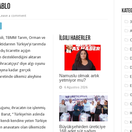
ablo
Kate
Leave a comment
3
A
İlgili Haberler
ekili, TBMM Tarım, Orman ve
C
tidarının Türkiye’yi tarımda
D
dış ticarette açığın
n desteklendiğini aktaran
 ihracatçıyız’ diye algı oyunu
D
9 ayına kadar gerçek
Namuslu olmak artık
E
icaretinde ülkemiz aleyhine
yetmiyor mu?
6 Ağustos 2026
G
uğunu, ihracatın ise işlenmiş
H
 Barut, “Türkiye’nin aslında
a kendi kendine yeten Türkiye
K
Büyükşehirden üreticiye
ın anavatanı olan ülkemizde
168 adet süt sağım
K