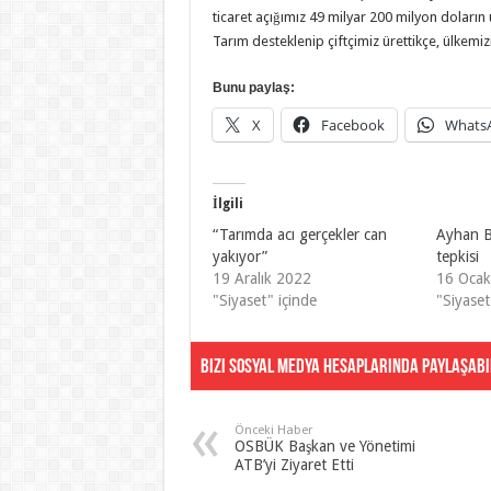
ticaret açığımız 49 milyar 200 milyon doların 
Tarım desteklenip çiftçimiz ürettikçe, ülkemizi
Bunu paylaş:
X
Facebook
Whats
İlgili
“Tarımda acı gerçekler can
Ayhan Ba
yakıyor”
tepkisi
19 Aralık 2022
16 Oca
"Siyaset" içinde
"Siyaset
Bizi Sosyal Medya Hesaplarında Paylaşabil
Önceki Haber
OSBÜK Başkan ve Yönetimi
ATB’yi Ziyaret Etti