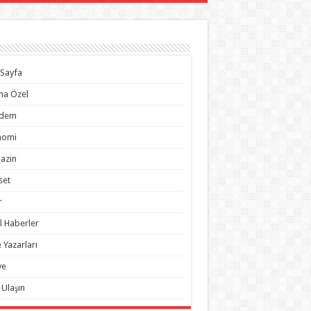
Sayfa
na Özel
dem
nomi
azin
set
r
l Haberler
 Yazarları
ye
 Ulaşın