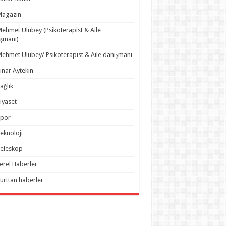
Magazin
ehmet Ulubey (Psikoterapist & Aile
şmanı)
ehmet Ulubey/ Psikoterapist & Aile danışmanı
ınar Aytekin
ağlık
iyaset
Spor
eknoloji
eleskop
erel Haberler
urttan haberler