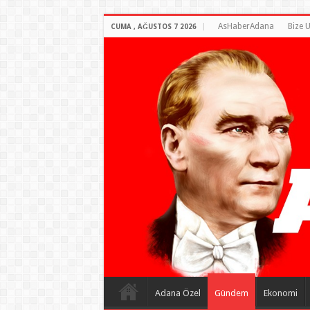
AsHaberAdana
Bize U
CUMA , AĞUSTOS 7 2026
Adana Özel
Gündem
Ekonomi