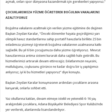
açmak, onları spor dünyasına kazandırmak için gerekenleri yapıyoruz.”
ÇOCUKLARIMIZA YÜZME ÖĞRETEREK BOĞULMA VAKALARINI
AZALTIYORUZ
Boğulma vakalarını azaltmak için verilen yüzme eğitimine de değinen
Başkan Zeydan Karalar, “Önceki dönemler hayata geçirdiğimiz yarı
olimpik havuz standartlarına sahip portatif havuzlarla birlikte 25 bin
evladımıza yüzmeyi öğreterek boğulma vakalarının azalmasına katkı
sağladık. Bu yıl 6 bin çocuğumuza daha yüzme öğretiyoruz. Mevcut
havuzlarımıza arıtma sistemi kurarak daha sağlıklı hale getirdik. Bu
hizmetlerimizi artırarak devam ettireceğiz. Evlatlarımızın neşesini,
mutluluğunu, coşkusunu görünce ne kadar doğru bir iş yaptığımızı
anlıyoruz, iyi ki bu hizmetleri yapıyoruz” diye konuştu.
Başkan Zeydan Karalar konuşmasının ardından çocukların arasına
karışarak, onlarla sohbet etti.
Yaz okullarına katılan, devam etmeye istekli ve yetenekli 6-16 yaş
aralığındaki çocuklara, Adana Büyükşehir Belediyesi Spor Kulübü’nde
yer verilerek, alanlarında lisanslandırılıyor.