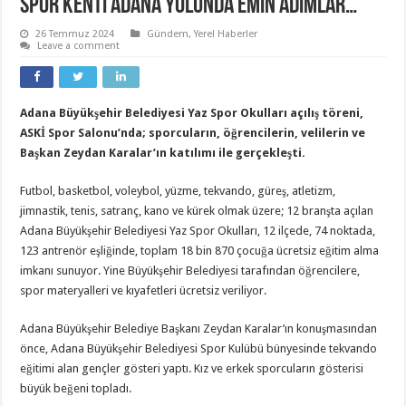
Spor Kenti Adana yolunda emin adımlar…
26 Temmuz 2024
Gündem
,
Yerel Haberler
Leave a comment
Adana Büyükşehir Belediyesi Yaz Spor Okulları açılış töreni,
ASKİ Spor Salonu’nda; sporcuların, öğrencilerin, velilerin ve
Başkan Zeydan Karalar’ın katılımı ile gerçekleşti.
Futbol, basketbol, voleybol, yüzme, tekvando, güreş, atletizm,
jimnastik, tenis, satranç, kano ve kürek olmak üzere; 12 branşta açılan
Adana Büyükşehir Belediyesi Yaz Spor Okulları, 12 ilçede, 74 noktada,
123 antrenör eşliğinde, toplam 18 bin 870 çocuğa ücretsiz eğitim alma
imkanı sunuyor. Yine Büyükşehir Belediyesi tarafından öğrencilere,
spor materyalleri ve kıyafetleri ücretsiz veriliyor.
Adana Büyükşehir Belediye Başkanı Zeydan Karalar’ın konuşmasından
önce, Adana Büyükşehir Belediyesi Spor Kulübü bünyesinde tekvando
eğitimi alan gençler gösteri yaptı. Kız ve erkek sporcuların gösterisi
büyük beğeni topladı.