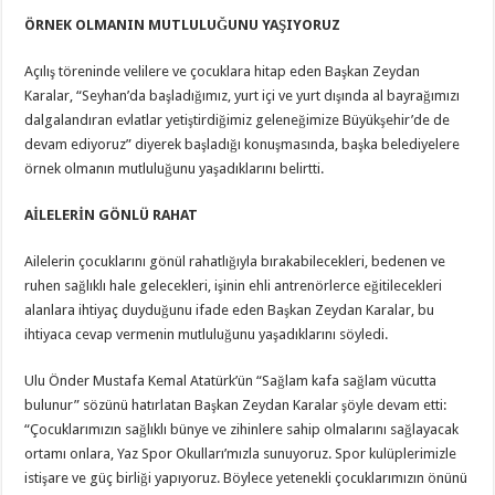
ÖRNEK OLMANIN MUTLULUĞUNU YAŞIYORUZ
Açılış töreninde velilere ve çocuklara hitap eden Başkan Zeydan
Karalar, “Seyhan’da başladığımız, yurt içi ve yurt dışında al bayrağımızı
dalgalandıran evlatlar yetiştirdiğimiz geleneğimize Büyükşehir’de de
devam ediyoruz” diyerek başladığı konuşmasında, başka belediyelere
örnek olmanın mutluluğunu yaşadıklarını belirtti.
AİLELERİN GÖNLÜ RAHAT
Ailelerin çocuklarını gönül rahatlığıyla bırakabilecekleri, bedenen ve
ruhen sağlıklı hale gelecekleri, işinin ehli antrenörlerce eğitilecekleri
alanlara ihtiyaç duyduğunu ifade eden Başkan Zeydan Karalar, bu
ihtiyaca cevap vermenin mutluluğunu yaşadıklarını söyledi.
Ulu Önder Mustafa Kemal Atatürk’ün “Sağlam kafa sağlam vücutta
bulunur” sözünü hatırlatan Başkan Zeydan Karalar şöyle devam etti:
“Çocuklarımızın sağlıklı bünye ve zihinlere sahip olmalarını sağlayacak
ortamı onlara, Yaz Spor Okulları’mızla sunuyoruz. Spor kulüplerimizle
istişare ve güç birliği yapıyoruz. Böylece yetenekli çocuklarımızın önünü