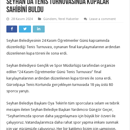
SEYHAN’DA TENİS TURNUVASINDA KUPALAR
SAHİBİNİ BULDU
28 Kasım 2024
Gündem
,
Yerel Haberler
Leave a comment
Seyhan Belediyesinin 24 Kasım Öğretmenler Günü kapsamında
düzenlediği Tenis Turnuvası, oynanan final karşılaşmalarının ardından
düzenlenen kupa töreni ile sona erdi.
Seyhan Belediyesi Gençlik ve Spor Müdürlüğü tarafından organize
edilen “24 Kasım Öğretmenler Günü Tenis Turnuvası” final
karşılaşmalarının ardından düzenlenen kupa töreni ile sona erdi.
Gürselpaşa Tenis Kortunda gerçekleşen turnuvada 18 yaş üstü 80
sporcu yarıştı.
Seyhan Belediye Başkanı Oya Tekin’in tüm sporculara selam ve tebrik
mesajını ileten Seyhan Belediye Başkan Yardımcısı Güngör Geçer,
“Seyhan’ımızda sporun daha yaygınlaşması için büyük bir özveri ile
çalışıyoruz. Vatandaşlarımıza daha rahat spor yapma imkanı sunmak
için var gücümüzle çalışıyoruz. Her bir katılımcı bizim için şampiyon.