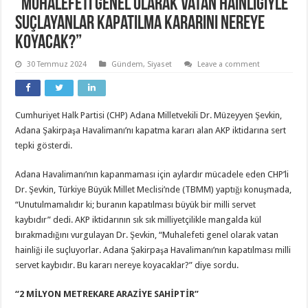
“Muhalefeti genel olarak vatan hainliğiyle
suçlayanlar kapatılma kararını nereye
koyacak?”
30 Temmuz 2024
Gündem
,
Siyaset
Leave a comment
Cumhuriyet Halk Partisi (CHP) Adana Milletvekili Dr. Müzeyyen Şevkin,
Adana Şakirpaşa Havalimanı’nı kapatma kararı alan AKP iktidarına sert
tepki gösterdi.
Adana Havalimanı’nın kapanmaması için aylardır mücadele eden CHP’li
Dr. Şevkin, Türkiye Büyük Millet Meclisi’nde (TBMM) yaptığı konuşmada,
“Unutulmamalıdır ki; buranın kapatılması büyük bir milli servet
kaybıdır” dedi. AKP iktidarının sık sık milliyetçilikle mangalda kül
bırakmadığını vurgulayan Dr. Şevkin, “Muhalefeti genel olarak vatan
hainliği ile suçluyorlar. Adana Şakirpaşa Havalimanı’nın kapatılması milli
servet kaybıdır. Bu kararı nereye koyacaklar?” diye sordu.
“2 MİLYON METREKARE ARAZİYE SAHİPTİR”