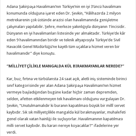
Adana Şakirpaşa Havalimanı’nın Türkiye’nin en iyi 3’üncü havalimanı
konumunda olduğuna işaret eden Dr. Şevkin, “Hâlihazırda 2 milyon
metrekarenin çok üstünde arazisi olan havalimanında genişletme
çalışmaları yapılabilir. Şehre, merkeze yakınlığıyla dünyanın 1’incisidir.
Dünyanın en iyi havalimanları listesinde yer almaktadır. Türkiye’de kâr
eden 9 havalimanından biridir ve teknik altyapısıyla Türkiye’de Sivil
Havacılık Genel Müdürlüğü’ne kayıtlı tüm uçaklara hizmet veren bir
havalimanıdır” diye konuştu.
“MİLLİYETÇİLİKLE MANGALDA KÜL BIRAKMAYANLAR NEREDE?”
Kar, buz, fırtına ve türbülansta 24 saat açık, aletli iniş sisteminde birinci
sınıf kategorisinde yer alan Adana Şakirpaşa Havalimanı’nın hizmet
vermeye başladığından bugüne kadar hiçbir zaman depremden,
selden, afetten etkilenmeyen tek havalimanı olduğunu vurgulayan Dr.
Şevkin, “Unutulmamalıdır ki buranın kapatılması büyük bir millî servet
kaybıdır. Sık sık milliyetçilikle mangalda kül bırakmayanlar, muhalefeti
genel olarak vatan hainliği ile suçluyorlar. Havalimanının kapatılması
milli servet kaybıdır. Bu kararı nereye koyacaklar?” ifadelerine yer
verdi.