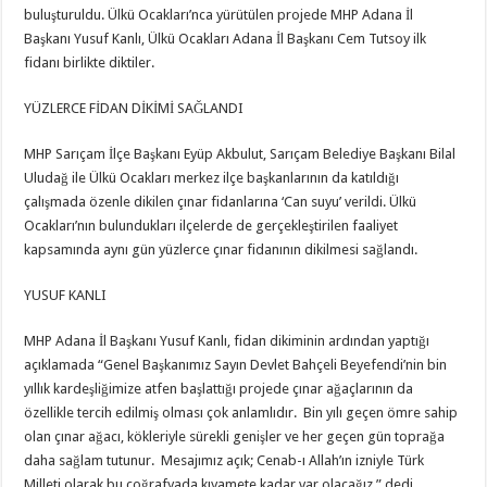
buluşturuldu. Ülkü Ocakları’nca yürütülen projede MHP Adana İl
Başkanı Yusuf Kanlı, Ülkü Ocakları Adana İl Başkanı Cem Tutsoy ilk
fidanı birlikte diktiler.
YÜZLERCE FİDAN DİKİMİ SAĞLANDI
MHP Sarıçam İlçe Başkanı Eyüp Akbulut, Sarıçam Belediye Başkanı Bilal
Uludağ ile Ülkü Ocakları merkez ilçe başkanlarının da katıldığı
çalışmada özenle dikilen çınar fidanlarına ‘Can suyu’ verildi. Ülkü
Ocakları’nın bulundukları ilçelerde de gerçekleştirilen faaliyet
kapsamında aynı gün yüzlerce çınar fidanının dikilmesi sağlandı.
YUSUF KANLI
MHP Adana İl Başkanı Yusuf Kanlı, fidan dikiminin ardından yaptığı
açıklamada “Genel Başkanımız Sayın Devlet Bahçeli Beyefendi’nin bin
yıllık kardeşliğimize atfen başlattığı projede çınar ağaçlarının da
özellikle tercih edilmiş olması çok anlamlıdır. Bin yılı geçen ömre sahip
olan çınar ağacı, kökleriyle sürekli genişler ve her geçen gün toprağa
daha sağlam tutunur. Mesajımız açık; Cenab-ı Allah’ın izniyle Türk
Milleti olarak bu coğrafyada kıyamete kadar var olacağız.” dedi.