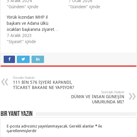
5 Aralık 2024
7 Ocak 2026
"Gündem" içinde
"Gündem" içinde
Yörük kızından MHP il
başkanı ve Adana ülkü
ocakları başkanına ziyaret…
7 Aralık 2023
"Siyaset" içinde
Önceki Haber
111 BİN 576 İŞYERİ KAPANDI,
TİCARET BAKANI NE YAPIYOR?
Sonraki Haber
DÜNYA VE İNSAN GÜNEŞİN
UMURUNDA MI?
Bir yanıt yazın
E-posta adresiniz yayınlanmayacak.
Gerekli alanlar
*
ile
işaretlenmişlerdir