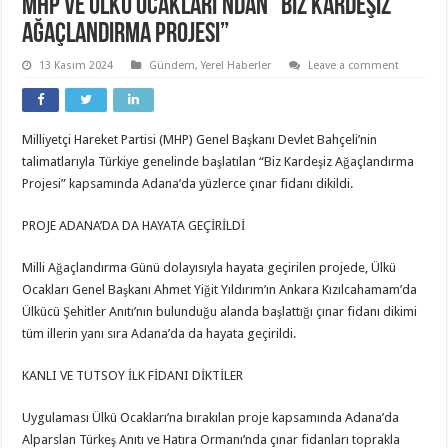
MHP ve Ülkü Ocakları’ndan “Biz Kardeşiz
Ağaçlandırma Projesi”
13 Kasım 2024
Gündem
,
Yerel Haberler
Leave a comment
Milliyetçi Hareket Partisi (MHP) Genel Başkanı Devlet Bahçeli’nin
talimatlarıyla Türkiye genelinde başlatılan “Biz Kardeşiz Ağaçlandırma
Projesi” kapsamında Adana’da yüzlerce çınar fidanı dikildi.
PROJE ADANA’DA DA HAYATA GEÇİRİLDİ
Milli Ağaçlandırma Günü dolayısıyla hayata geçirilen projede, Ülkü
Ocakları Genel Başkanı Ahmet Yiğit Yıldırım’ın Ankara Kızılcahamam’da
Ülkücü Şehitler Anıtı’nın bulunduğu alanda başlattığı çınar fidanı dikimi
tüm illerin yanı sıra Adana’da da hayata geçirildi.
KANLI VE TUTSOY İLK FİDANI DİKTİLER
Uygulaması Ülkü Ocakları’na bırakılan proje kapsamında Adana’da
Alparslan Türkeş Anıtı ve Hatıra Ormanı’nda çınar fidanları toprakla