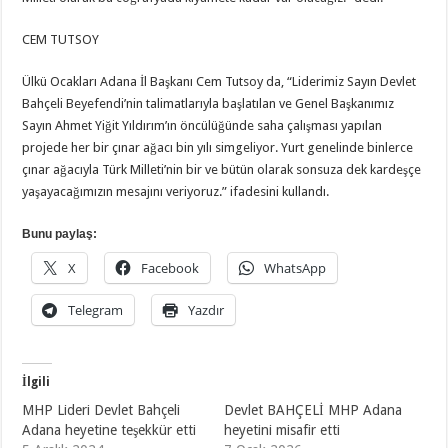
CEM TUTSOY
Ülkü Ocakları Adana İl Başkanı Cem Tutsoy da, “Liderimiz Sayın Devlet
Bahçeli Beyefendi’nin talimatlarıyla başlatılan ve Genel Başkanımız
Sayın Ahmet Yiğit Yıldırım’ın öncülüğünde saha çalışması yapılan
projede her bir çınar ağacı bin yılı simgeliyor. Yurt genelinde binlerce
çınar ağacıyla Türk Milleti’nin bir ve bütün olarak sonsuza dek kardeşçe
yaşayacağımızın mesajını veriyoruz.” ifadesini kullandı.
Bunu paylaş:
X
Facebook
WhatsApp
Telegram
Yazdır
İlgili
MHP Lideri Devlet Bahçeli
Devlet BAHÇELİ MHP Adana
Adana heyetine teşekkür etti
heyetini misafir etti