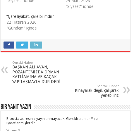
"Siyaset" içinde
29 Mart 2023
"Siyaset" içinde
“Çare liyakat, çare bilimdir”
22 Haziran 2026
"Gündem" içinde
Önceki Haber
BAŞKAN ALİ AVAN,
POZANTI’MIZDA ORMAN
KATLİAMINA VE KAÇAK
YAPILAŞMAYLA DUR DEDİ
Sonraki Haber
Kınayarak değil, çalışarak
yenebiliriz
Bir yanıt yazın
E-posta adresiniz yayınlanmayacak.
Gerekli alanlar
*
ile
işaretlenmişlerdir
Yorum
*