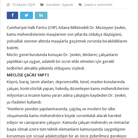
15 Kasım 2024
Gündem
,
Siyaset
Leave a comment
Cumhuriyet Halk Partisi (CHP) Adana Milletvekili Dr. Müzeyyen Şevkin,
kamu mühendislerinin maaşlarının son yıllarda oldukça düştüğünü,
yoksulluk sınırının altında maaşlarla geçinmek zorunda bırakıldıklarını
belirtti.
Meclis genel kurulunda konuşan Dr. Şevkin, iktidarın; çalışanların
yaptıkları işe uygun, adaletli bir ücret elde etmeleri için gerekli
tedbirleri almakla yükümlü olduğunu söyledi.
MECLİSE ÇAĞRI YAPTI
Köprü, baraj, tarım alanları, depremsellik, tünel, maden konularında
çalışan, kontrolörlük yapan, hakediş düzenleyen kamu mühendislerinin
milyonlarca insanın kamu yararı adına çalıştığını kaydeden Dr. Şevkin,
şu ifadeleri kullandı:
“Kentlerin yeniden yapılanmasında, çağdaş ve modern bir ülke
oluşumunda kamu mühendislere büyük sorumluluk alarak hareket
ediyor ve cansiparane çalışıyor. Kamuda çalışan mühendis ve mimarlar
başta olmak üzere tüm teknik elemanların kamuoyunda saygınlığının
korunması için sosyal adaletsizliğin bir an önce giderilmesi gerekiyor