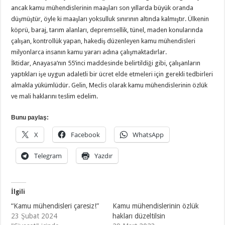
ancak kamu mühendislerinin maaşları son yıllarda büyük oranda
düşmüştür, öyle ki maaşları yoksulluk sınırının altında kalmıştır. Ülkenin
köprü, baraj, tarım alanları, depremsellik, tünel, maden konularında
çalışan, kontrollük yapan, hakediş düzenleyen kamu mühendisleri
milyonlarca insanın kamu yararı adına çalışmaktadırlar.
İktidar, Anayasa’nın 55’inci maddesinde belirtildiği gibi, çalışanların
yaptıkları işe uygun adaletli bir ücret elde etmeleri için gerekli tedbirleri
almakla yükümlüdür. Gelin, Meclis olarak kamu mühendislerinin özlük
ve mali haklarını teslim edelim.
Bunu paylaş:
X
Facebook
WhatsApp
Telegram
Yazdır
İlgili
“Kamu mühendisleri çaresiz!”
Kamu mühendislerinin özlük
23 Şubat 2024
hakları düzeltilsin