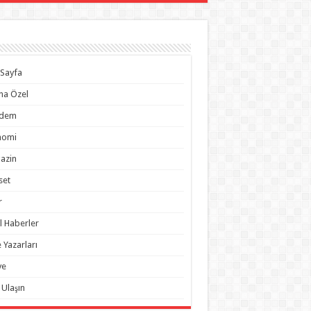
Sayfa
na Özel
dem
nomi
azin
set
r
l Haberler
 Yazarları
ye
 Ulaşın