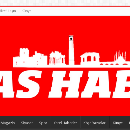
Bize Ulaşın
Künye
Magazin
Siyaset
Spor
Yerel Haberler
Köşe Yazarları
Künye