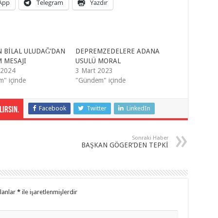
App
Telegram
Yazdır
 BİLAL ULUDAĞ’DAN
DEPREMZEDELERE ADANA
 MESAJI
USULÜ MORAL
 2024
3 Mart 2023
" içinde
"Gündem" içinde
Facebook
Twitter
LinkedIn
irsin.
Sonraki Haber
BAŞKAN GÖGER’DEN TEPKİ
alanlar
*
ile işaretlenmişlerdir