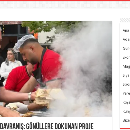
Ana 
Ada
Gün
Eko
Mag
Siya
Spo
Yere
Köşe
Kün
Bize
Davranış: Gönüllere Dokunan Proje