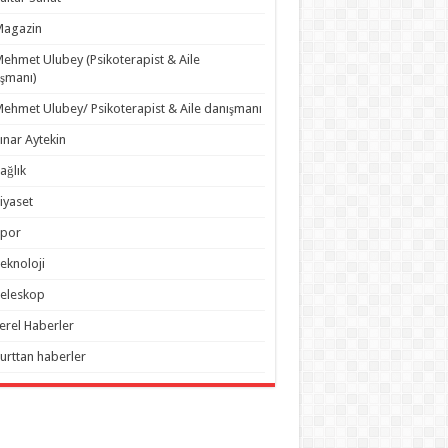
Magazin
ehmet Ulubey (Psikoterapist & Aile
şmanı)
ehmet Ulubey/ Psikoterapist & Aile danışmanı
ınar Aytekin
ağlık
iyaset
Spor
eknoloji
eleskop
erel Haberler
urttan haberler