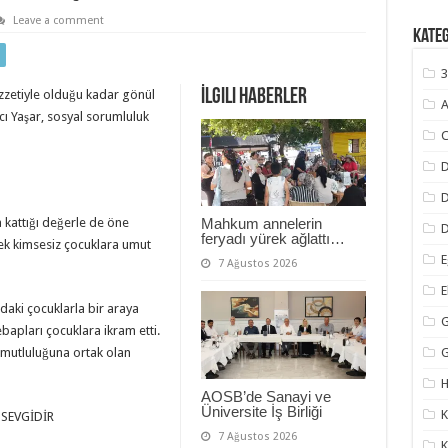
Leave a comment
Kate
3
İlgili Haberler
ezzetiyle olduğu kadar gönül
A
cı Yaşar, sosyal sorumluluk
C
D
a kattığı değerle de öne
Mahkum annelerin
D
feryadı yürek ağlattı…
rek kimsesiz çocuklara umut
E
7 Ağustos 2026
aki çocuklarla bir araya
G
ebapları çocuklara ikram etti.
 mutluluğuna ortak olan
H
AOSB’de Sanayi ve
Üniversite İş Birliği
K
SEVGİDİR
7 Ağustos 2026
K