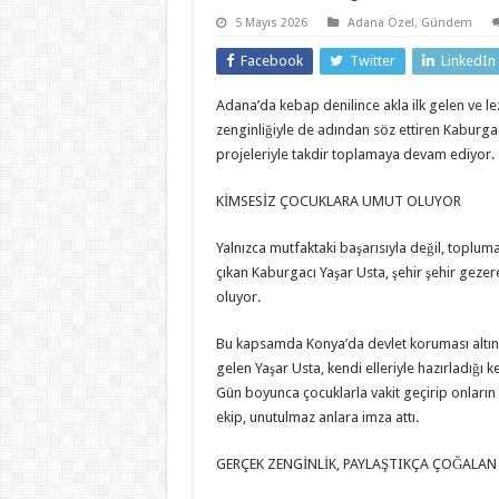
5 Mayıs 2026
Adana Özel
,
Gündem
Facebook
Twitter
LinkedIn
Adana’da kebap denilince akla ilk gelen ve l
zenginliğiyle de adından söz ettiren Kaburga
projeleriyle takdir toplamaya devam ediyor.
KİMSESİZ ÇOCUKLARA UMUT OLUYOR
Yalnızca mutfaktaki başarısıyla değil, toplum
çıkan Kaburgacı Yaşar Usta, şehir şehir geze
oluyor.
Bu kapsamda Konya’da devlet koruması altınd
gelen Yaşar Usta, kendi elleriyle hazırladığı k
Gün boyunca çocuklarla vakit geçirip onların
ekip, unutulmaz anlara imza attı.
GERÇEK ZENGİNLİK, PAYLAŞTIKÇA ÇOĞALAN 