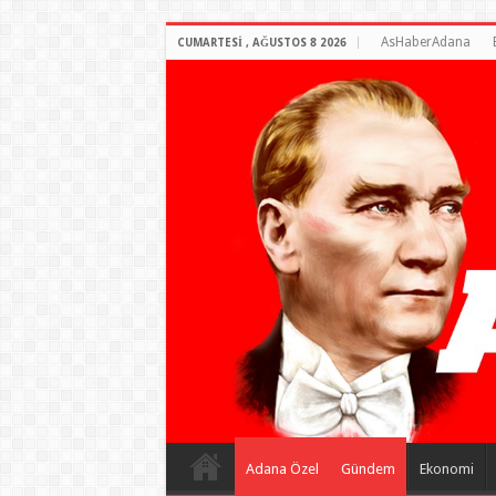
AsHaberAdana
CUMARTESI , AĞUSTOS 8 2026
Adana Özel
Gündem
Ekonomi