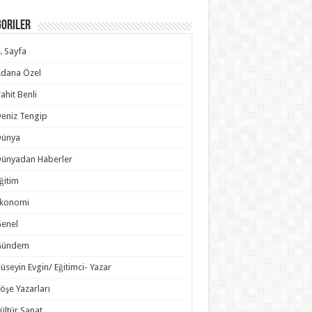
goriler
. Sayfa
dana Özel
ahit Benli
eniz Tengip
Dünya
ünyadan Haberler
ğitim
Ekonomi
enel
Gündem
üseyin Evgin/ Eğitimci- Yazar
öşe Yazarları
ültür Sanat