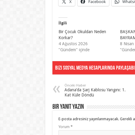
X
Facebook
Whats
İlgili
Bir Çocuk Okuldan Neden
BAŞKAN
Korkar?
BAYRAM
4 Ağustos 2026
8 Nisan
"Gündem" içinde
"Gündem
Bizi Sosyal Medya Hesaplarında Paylaşabil
Önceki Haber
Adana’da Şarj Kablosu Yangını: 1.
Kat Küle Döndü
Bir yanıt yazın
E-posta adresiniz yayınlanmayacak.
Gerekli 
Yorum
*