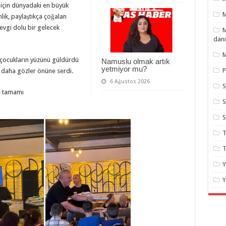
için dünyadaki en büyük
lik, paylaştıkça çoğalan
evgi dolu bir gelecek
M
danı
M
 çocukların yüzünü güldürdü
Namuslu olmak artık
yetmiyor mu?
P
 daha gözler önüne serdi.
6 Ağustos 2026
S
ve tamamı
S
T
T
Y
Y