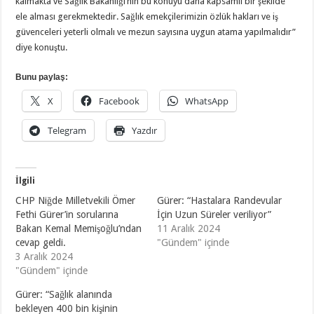
kalmakta ve Sağlık Bakanlığı’nın bu konuyu daha kapsamlı bir şekilde
ele alması gerekmektedir. Sağlık emekçilerimizin özlük hakları ve iş
güvenceleri yeterli olmalı ve mezun sayısına uygun atama yapılmalıdır”
diye konuştu.
Bunu paylaş:
X
Facebook
WhatsApp
Telegram
Yazdır
İlgili
CHP Niğde Milletvekili Ömer
Gürer: “Hastalara Randevular
Fethi Gürer’in sorularına
İçin Uzun Süreler veriliyor”
Bakan Kemal Memişoğlu’ndan
11 Aralık 2024
cevap geldi.
"Gündem" içinde
3 Aralık 2024
"Gündem" içinde
Gürer: “Sağlık alanında
bekleyen 400 bin kişinin