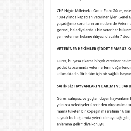
CHP Niğde Milletvekili Ömer Fethi Gürer, veter
1984 yılında kapatılan Veteriner İşleri Genel
yaşadığımız sorunların bir nedeni de Veterin
görevli, belediyelerde 3 bin veteriner bulunm
yeni veteriner hekime ihtiyacı olacaktır.” dedi
VETERİNER HEKİMLER ŞİDDETE MARUZ K
Gürer, bu yasa çıkarsa birçok veteriner hekim
şiddet kapsamında veterinerlerin değerlendi
kalkmaktadır. Bir hekim için bir sağlıklı hay
SAHİPSİZ HAYVANLARIN BAKIMI VE BARI
Gürer, sahipsiz ve güçten düşen hayvanların 
yalnızca belediyeler üzerinden oluşturulması
mama tüketen bir köpeğin masrafının 16 bin l
kaynak bu bağlamda yeterli olmayacağı gibi
anlamına gelir.” diye konuştu.