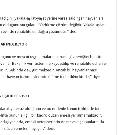
dığını, yakala-aşılat-yaşat yerine varsa saldırgan hayvanları
 olduğunu vurguladı. “Öldürme çözüm değildir. Yakala-aşılat-
m evinde rehabilite et; doğru çözümdür.” dedi.
 BARINDIRIYOR
 olduğunu ve mevcut uygulamaların sorunu çözmediğini belirtti.
anlar Bakanlık veri sistemine kaydedilip ve rehabilite edilenler
lır.’ şeklinde değiştirilmektedir. Ancak bu hayvanlar nasıl
nlar hayvan bakım evlerinde ölüme terk edilmektedir.” diye
VE ŞİDDET RİSKİ
 olarak yetersiz olduğunu ve bu nedenle kanun teklifinde bir
klifte bununla ilgili bir kadro düzenlemesi yer almamaktadır.
arlığı yanında, emekli veterinerlerin de mevcut çalışanların da
ili düzenlemeler ihtiyaçtır.” dedi.