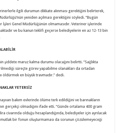
inerlerle ilgili durumun dikkate alınması gerektiğini belirterek,
 Müdürlüğü’nün yeniden açılması gerektiğini söyledi. “Bugün
er İşleri Genel Müdürlüğünün olmamasıdır. Veteriner işlerinde
aktadır ve bu kanun teklifi geçerse belediyelerin en az 12-13 bin
.
ALABİLİR
in şiddete maruz kalma durumu olacağını belirtti. “Sağlıkta
rilmediği süreçte görev yapabilme olanakları da ortadan
vanı öldürmek en büyük travmadır.” dedi.
NAKLAR YETERSİZ
hayvan bakım evlerinde ölüme terk edildiğini ve barınakların
nın gerçekçi olmadığını ifade etti. “Günde ortalama 400 gram
ira civarında olduğu hesaplandığında, belediyeler için ayrılacak
, mutlak bir fonun oluşturmaması da sorunun çözülemeyeceği