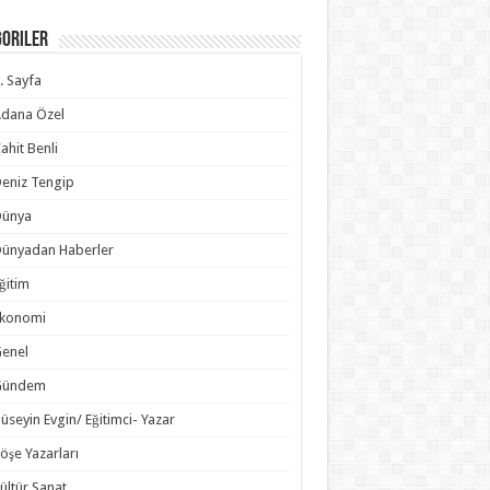
goriler
. Sayfa
dana Özel
ahit Benli
eniz Tengip
Dünya
ünyadan Haberler
ğitim
Ekonomi
enel
Gündem
üseyin Evgin/ Eğitimci- Yazar
öşe Yazarları
ültür Sanat