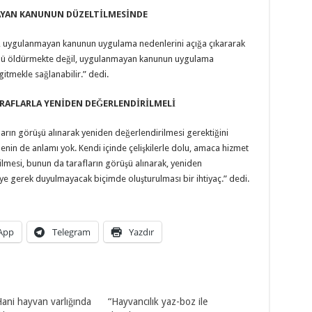
YAN KANUNUN DÜZELTİLMESİNDE
, uygulanmayan kanunun uygulama nedenlerini açığa çıkararak
mü öldürmekte değil, uygulanmayan kanunun uygulama
itmekle sağlanabilir.” dedi.
TARAFLARLA YENİDEN DEĞERLENDİRİLMELİ
fların görüşü alınarak yeniden değerlendirilmesi gerektiğini
şmenin de anlamı yok. Kendi içinde çelişkilerle dolu, amaca hizmet
kilmesi, bunun da tarafların görüşü alınarak, yeniden
eye gerek duyulmayacak biçimde oluşturulması bir ihtiyaç.” dedi.
App
Telegram
Yazdır
Hani hayvan varlığında
“Hayvancılık yaz-boz ile