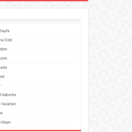
Sayfa
na Özel
dem
nomi
azin
set
r
l Haberler
 Yazarları
ye
 Ulaşın