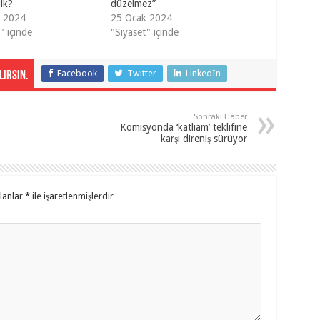
dik?
düzelmez”
k 2024
25 Ocak 2024
" içinde
"Siyaset" içinde
Facebook
Twitter
LinkedIn
irsin.
Sonraki Haber
Komisyonda ‘katliam’ teklifine
karşı direniş sürüyor
alanlar
*
ile işaretlenmişlerdir