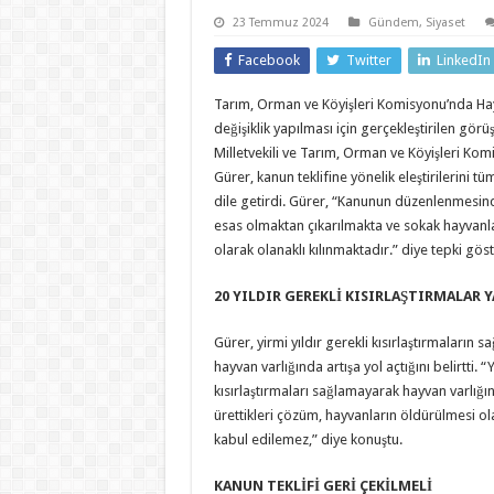
23 Temmuz 2024
Gündem
,
Siyaset
Facebook
Twitter
LinkedIn
Tarım, Orman ve Köyişleri Komisyonu’nda Ha
değişiklik yapılması için gerçekleştirilen gö
Milletvekili ve Tarım, Orman ve Köyişleri Ko
Gürer, kanun teklifine yönelik eleştirilerini 
dile getirdi. Gürer, “Kanunun düzenlenmesin
esas olmaktan çıkarılmakta ve sokak hayvanla
olarak olanaklı kılınmaktadır.” diye tepki göst
20 YILDIR GEREKLİ KISIRLAŞTIRMALAR 
Gürer, yirmi yıldır gerekli kısırlaştırmaların
hayvan varlığında artışa yol açtığını belirtti. “Y
kısırlaştırmaları sağlamayarak hayvan varlığın
ürettikleri çözüm, hayvanların öldürülmesi o
kabul edilemez,” diye konuştu.
KANUN TEKLİFİ GERİ ÇEKİLMELİ