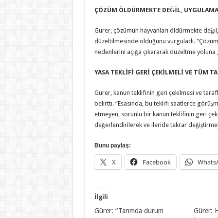
ÇÖZÜM ÖLDÜRMEKTE DEĞİL, UYGULAMA
Gürer, çözümün hayvanları öldürmekte değil
düzeltilmesinde olduğunu vurguladı. “Çözü
nedenlerini açığa çıkararak düzeltme yoluna g
YASA TEKLİFİ GERİ ÇEKİLMELİ VE TÜM 
Gürer, kanun teklifinin geri çekilmesi ve tara
belirtti. “Esasında, bu teklifi saatlerce görü
etmeyen, sorunlu bir kanun teklifinin geri çe
değerlendirilerek ve ileride tekrar değiştirm
Bunu paylaş:
X
Facebook
Whats
İlgili
Gürer: “Tarımda durum
Gürer: 