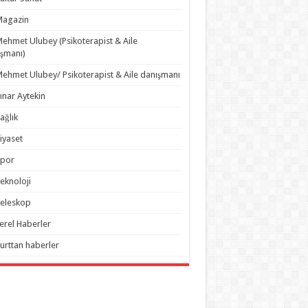
Magazin
ehmet Ulubey (Psikoterapist & Aile
şmanı)
ehmet Ulubey/ Psikoterapist & Aile danışmanı
ınar Aytekin
ağlık
iyaset
Spor
eknoloji
eleskop
erel Haberler
urttan haberler