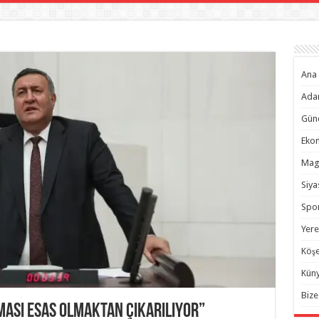
Ana 
Ada
Gün
Eko
Mag
Siya
Spo
Yere
Köşe
Kün
Bize
ası Esas Olmaktan Çıkarılıyor”