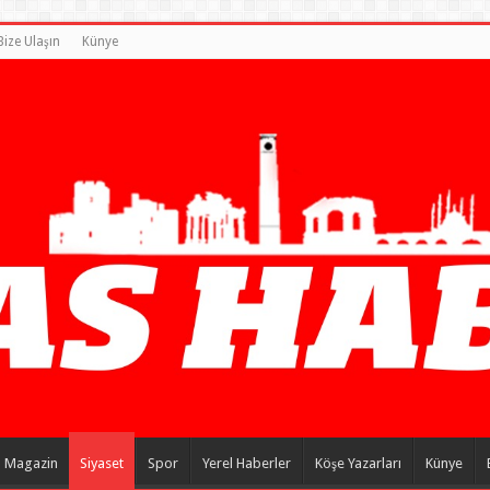
Bize Ulaşın
Künye
Magazin
Siyaset
Spor
Yerel Haberler
Köşe Yazarları
Künye