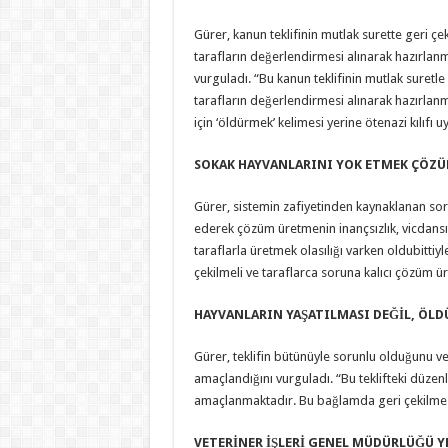
Gürer, kanun teklifinin mutlak surette geri çe
tarafların değerlendirmesi alınarak hazırlan
vurguladı. “Bu kanun teklifinin mutlak suretle
tarafların değerlendirmesi alınarak hazırlanma
için ‘öldürmek’ kelimesi yerine ötenazi kılıfı 
SOKAK HAYVANLARINI YOK ETMEK ÇÖZÜ
Gürer, sistemin zafiyetinden kaynaklanan so
ederek çözüm üretmenin inançsızlık, vicdansız
taraflarla üretmek olasılığı varken oldubittiyl
çekilmeli ve taraflarca soruna kalıcı çözüm üret
HAYVANLARIN YAŞATILMASI DEĞİL, ÖL
Gürer, teklifin bütünüyle sorunlu olduğunu ve
amaçlandığını vurguladı. “Bu teklifteki düzen
amaçlanmaktadır. Bu bağlamda geri çekilmesi,
VETERİNER İŞLERİ GENEL MÜDÜRLÜĞÜ Y