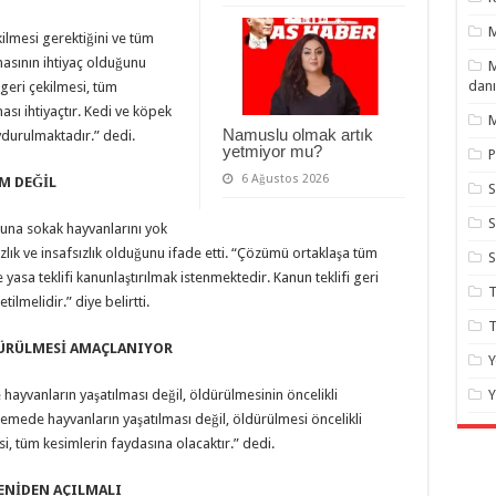
kilmesi gerektiğini ve tüm
masının ihtiyaç olduğunu
M
danı
 geri çekilmesi, tüm
sı ihtiyaçtır. Kedi ve köpek
M
Namuslu olmak artık
uydurulmaktadır.” dedi.
yetmiyor mu?
P
6 Ağustos 2026
M DEĞİL
S
S
runa sokak hayvanlarını yok
lık ve insafsızlık olduğunu ifade etti. “Çözümü ortaklaşa tüm
e yasa teklifi kanunlaştırılmak istenmektedir. Kanun teklifi geri
T
ilmelidir.” diye belirtti.
T
DÜRÜLMESİ AMAÇLANIYOR
Y
 hayvanların yaşatılması değil, öldürülmesinin öncelikli
Y
lemede hayvanların yaşatılması değil, öldürülmesi öncelikli
 tüm kesimlerin faydasına olacaktır.” dedi.
ENİDEN AÇILMALI