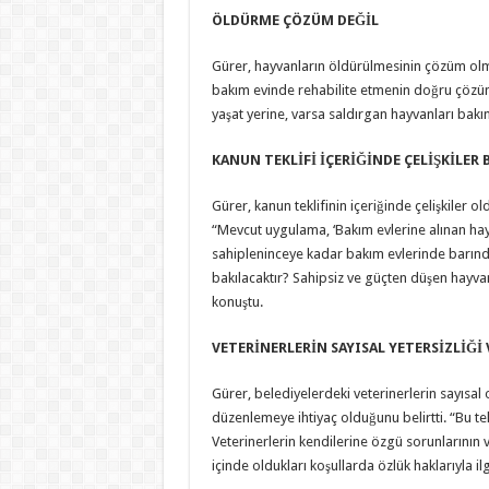
ÖLDÜRME ÇÖZÜM DEĞİL
Gürer, hayvanların öldürülmesinin çözüm olma
bakım evinde rehabilite etmenin doğru çözüm
yaşat yerine, varsa saldırgan hayvanları bakı
KANUN TEKLİFİ İÇERİĞİNDE ÇELİŞKİLER
Gürer, kanun teklifinin içeriğinde çelişkiler
“Mevcut uygulama, ‘Bakım evlerine alınan hayv
sahipleninceye kadar bakım evlerinde barındırı
bakılacaktır? Sahipsiz ve güçten düşen hayva
konuştu.
VETERİNERLERİN SAYISAL YETERSİZLİĞİ 
Gürer, belediyelerdeki veterinerlerin sayısal
düzenlemeye ihtiyaç olduğunu belirtti. “Bu te
Veterinerlerin kendilerine özgü sorunlarının v
içinde oldukları koşullarda özlük haklarıyla ilg