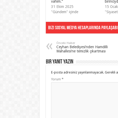
vahim.”
birinciy
31 Ekim 2025
15 Oca
"Gündem" içinde
"Siyaset
Bizi Sosyal Medya Hesaplarında Paylaşabil
Önceki Haber
Ceyhan Belediyesi’nden Hamdilli
Mahallesi’ne temizlik çıkartması
Bir yanıt yazın
E-posta adresiniz yayınlanmayacak.
Gerekli 
Yorum
*