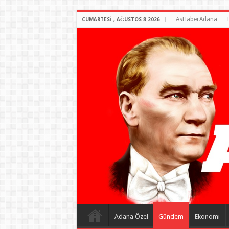
AsHaberAdana
CUMARTESI , AĞUSTOS 8 2026
Adana Özel
Gündem
Ekonomi