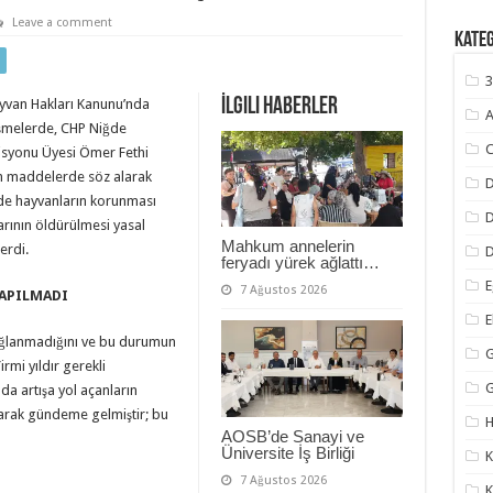
Leave a comment
Kate
3
İlgili Haberler
yvan Hakları Kanunu’nda
A
rüşmelerde, CHP Niğde
C
misyonu Üyesi Ömer Fethi
tüm maddelerde söz alarak
D
de hayvanların korunması
rının öldürülmesi yasal
Mahkum annelerin
erdi.
D
feryadı yürek ağlattı…
E
7 Ağustos 2026
YAPILMADI
 sağlanmadığını ve bu durumun
G
irmi yıldır gerekli
da artışa yol açanların
larak gündeme gelmiştir; bu
H
AOSB’de Sanayi ve
Üniversite İş Birliği
K
7 Ağustos 2026
K