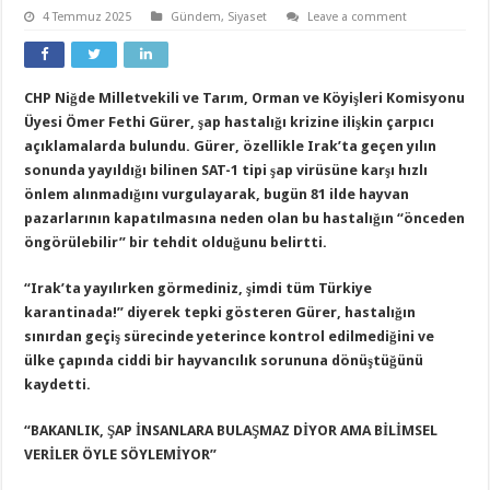
4 Temmuz 2025
Gündem
,
Siyaset
Leave a comment
CHP Niğde Milletvekili ve Tarım, Orman ve Köyişleri Komisyonu
Üyesi Ömer Fethi Gürer, şap hastalığı krizine ilişkin çarpıcı
açıklamalarda bulundu. Gürer, özellikle Irak’ta geçen yılın
sonunda yayıldığı bilinen SAT-1 tipi şap virüsüne karşı hızlı
önlem alınmadığını vurgulayarak, bugün 81 ilde hayvan
pazarlarının kapatılmasına neden olan bu hastalığın “önceden
öngörülebilir” bir tehdit olduğunu belirtti.
“Irak’ta yayılırken görmediniz, şimdi tüm Türkiye
karantinada!” diyerek tepki gösteren Gürer, hastalığın
sınırdan geçiş sürecinde yeterince kontrol edilmediğini ve
ülke çapında ciddi bir hayvancılık sorununa dönüştüğünü
kaydetti.
“BAKANLIK, ŞAP İNSANLARA BULAŞMAZ DİYOR AMA BİLİMSEL
VERİLER ÖYLE SÖYLEMİYOR”