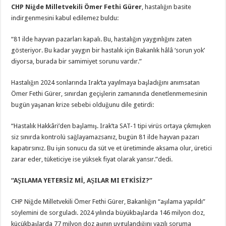
CHP Niğde Milletvekili Ömer Fethi Gürer
, hastalığın basite
indirgenmesini kabul edilemez buldu:
“81 ilde hayvan pazarları kapalı. Bu, hastalığın yaygınlığını zaten
gösteriyor. Bu kadar yaygın bir hastalık için Bakanlık hâlâ ‘sorun yok’
diyorsa, burada bir samimiyet sorunu vardır.”
Hastalığın 2024 sonlarında Irak’ta yayılmaya başladığını anımsatan
Ömer Fethi Gürer, sınırdan geçişlerin zamanında denetlenmemesinin
bugün yaşanan krize sebebi olduğunu dile getirdi:
“Hastalık Hakkâri’den başlamış. Irak’ta SAT-1 tipi virüs ortaya çıkmışken
siz sınırda kontrolü sağlayamazsanız, bugün 81 ilde hayvan pazarı
kapatırsınız. Bu işin sonucu da süt ve et üretiminde aksama olur, üretici
zarar eder, tüketiciye ise yüksek fiyat olarak yansır.”dedi.
“AŞILAMA YETERSİZ Mİ, AŞILAR MI ETKİSİZ?”
CHP Niğde Milletvekili Ömer Fethi Gürer, Bakanlığın “aşılama yapıldı”
söylemini de sorguladı. 2024 yılında büyükbaşlarda 146 milyon doz,
küçükbaşlarda 77 milyon doz aşının uygulandığını yazılı soruma