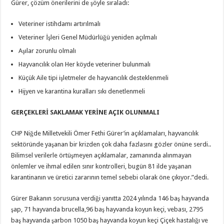
Gürer, çözüm önerilerini de şöyle sıraladı:
Veteriner istihdamı artırılmalı
Veteriner İşleri Genel Müdürlüğü yeniden açılmalı
Aşılar zorunlu olmalı
Hayvancılık olan Her köyde veteriner bulunmalı
Küçük Aile tipi işletmeler de hayvancılık desteklenmeli
Hijyen ve karantina kuralları sıkı denetlenmeli
GERÇEKLERİ SAKLAMAK YERİNE AÇIK OLUNMALI
CHP Niğde Milletvekili Ömer Fethi Gürer’in açıklamaları, hayvancılık
sektöründe yaşanan bir krizden çok daha fazlasını gözler önüne serdi..
Bilimsel verilerle örtüşmeyen açıklamalar, zamanında alınmayan
önlemler ve ihmal edilen sınır kontrolleri, bugün 81 ilde yaşanan
karantinanın ve üretici zararının temel sebebi olarak öne çıkıyor.”dedi.
Gürer Bakanın sorusuna verdiği yanıtta 2024 yılında 146 baş hayvanda
şap, 71 hayvanda brucella,96 baş hayvanda koyun keçi, vebası, 2795
baş hayvanda şarbon 1050 baş hayvanda koyun keçi Çiçek hastalığı ve