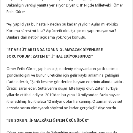
Bakanlığın verdiği yanıtta yer alıyor Diyen CHP Niğde Milletvekili Ömer
Fethi Gürer
“Aşı yapıldıysa bu hastalık neden bu kadar yayıldı? Aşılar mı etkisiz?
Koruma süresi mi kısa? Aşı ücretli olduğu için mi yaptırmayan var?
Bunlara dair net bir açıklama yok.”diye konuştu.
“ET VE SÜT ARZINDA SORUN OLMAYACAK DİYENLERE
SORUYORUM: ZATEN ET İTHAL EDİYORSUNUZ!”
Ömer Fethi Gürer, şap hastalığı nedeniyle hayvanların şartlı kesime
gönderildiğini ve bunun üreticiler için gelir kaybı anlamına geldiğini
ifade ederek, “Şartlı kesime gönderilen hayvan ederinin altında satılır.
Üretici zarar eder. Sütte verim düşer. Ette kayıp olur. Zaten Türkiye
yıllardır et ithal ediyor. 2010’dan bu yana 10 milyondan fazla hayvan
ithal edilmiş. Bu ithalata 12 milyar dolar harcanmış. O zaman et ve süt
arzında sorun olmayacak söylemi ne kadar gerçekçi?” diye sordu.
“BU SORUN, İHMALKÂRLIĞININ ÜRÜNÜDÜR”
Gürer, sorunun temelinde Bakanlığın gerekli önlemleri zamanında