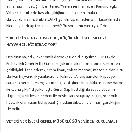
almamasının yattığını belirterek, “Veteriner Hizmetleri Kanunu açık.
Yabancı bir ülkede hastalık çıktığında o ülkeden ithalatı
durdurabilirsiniz. Irak’ta SAT-1 görülmüşse, neden sınır kapatılmadı?
Neden yeterli aşı temin edilmedi? Bu soruların yanıtı yok,” dedi.
“ÜRETİCİ YALNIZ BIRAKILDI, KÜÇÜK AİLE İŞLETMELERİ
HAYVANCILIĞI BIRAKIYOR”
Besicinin yaşadığı ekonomik darboğazı da dile getiren CHP Niğde
Milletvekili Ömer Fethi Gürer, küçük üreticilerin birer birer sektörden
çekildiğini ifade ederek, “Yem fiyatı, çoban masrafı, mazot, elektrik, su
derken hayvancılık yapılacak hâl kalmadı. Aile işletmeleri kapatıyor.
Bakanlık yeterli desteği vermediği gibi, şimdi hastalıkla üreticiye darbe
iki katına çıktı,” diye konuştu.Gürer Şap hastalığı ile süt ve et verimi
düşmesi,şartlı kesim nedeni ile besici zarara uğrayacağını,zoonotik
hastalık olan şapın bulaş özelliği nedeni dikkatli olunması gerektiğini
de belirtti.
VETERİNER İŞLERİ GENEL MÜDÜRLÜĞÜ YENİDEN KURULMALI