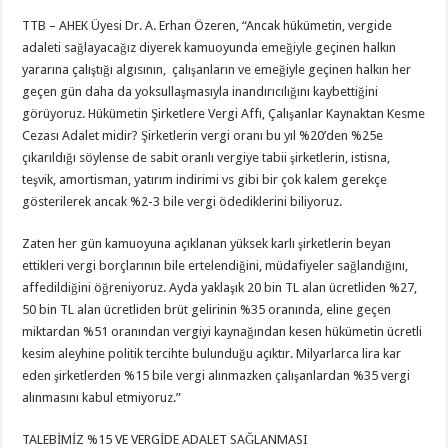
TTB – AHEK Üyesi Dr. A. Erhan Özeren, “Ancak hükümetin, vergide
adaleti sağlayacağız diyerek kamuoyunda emeğiyle geçinen halkın
yararına çalıştığı algısının, çalışanların ve emeğiyle geçinen halkın her
geçen gün daha da yoksullaşmasıyla inandırıcılığını kaybettiğini
görüyoruz. Hükümetin Şirketlere Vergi Affı, Çalışanlar Kaynaktan Kesme
Cezası Adalet midir? Şirketlerin vergi oranı bu yıl %20’den %25e
çıkarıldığı söylense de sabit oranlı vergiye tabii şirketlerin, istisna,
teşvik, amortisman, yatırım indirimi vs gibi bir çok kalem gerekçe
gösterilerek ancak %2-3 bile vergi ödediklerini biliyoruz.
Zaten her gün kamuoyuna açıklanan yüksek karlı şirketlerin beyan
ettikleri vergi borçlarının bile ertelendiğini, müdafiyeler sağlandığını,
affedildiğini öğreniyoruz. Ayda yaklaşık 20 bin TL alan ücretliden %27,
50 bin TL alan ücretliden brüt gelirinin %35 oranında, eline geçen
miktardan %51 oranından vergiyi kaynağından kesen hükümetin ücretli
kesim aleyhine politik tercihte bulunduğu açıktır. Milyarlarca lira kar
eden şirketlerden %15 bile vergi alınmazken çalışanlardan %35 vergi
alınmasını kabul etmiyoruz.”
TALEBİMİZ %15 VE VERGİDE ADALET SAĞLANMASI