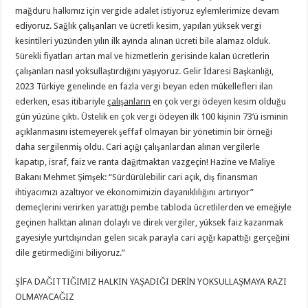
mağduru halkımız için vergide adalet istiyoruz eylemlerimize devam
ediyoruz. Sağlık çalışanları ve ücretli kesim, yapılan yüksek vergi
kesintileri yüzünden yılın ilk ayında alınan ücreti bile alamaz olduk.
Sürekli fiyatları artan mal ve hizmetlerin gerisinde kalan ücretlerin
çalışanları nasıl yoksullaştırdığını yaşıyoruz. Gelir İdaresi Başkanlığı,
2023 Türkiye genelinde en fazla vergi beyan eden mükellefleri ilan
ederken, esas itibariyle
çalışanların
en çok vergi ödeyen kesim olduğu
gün yüzüne çıktı. Üstelik en çok vergi ödeyen ilk 100 kişinin 73’ü isminin
açıklanmasını istemeyerek şeffaf olmayan bir yönetimin bir örneği
daha sergilenmiş oldu. Cari açığı çalışanlardan alınan vergilerle
kapatıp, israf, faiz ve ranta dağıtmaktan vazgeçin! Hazine ve Maliye
Bakanı Mehmet Şimşek: “Sürdürülebilir cari açık, dış finansman
ihtiyacımızı azaltıyor ve ekonomimizin dayanıklılığını artırıyor”
demeçlerini verirken yarattığı pembe tabloda ücretlilerden ve emeğiyle
geçinen halktan alınan dolaylı ve direk vergiler, yüksek faiz kazanmak
gayesiyle yurtdışından gelen sıcak parayla cari açığı kapattığı gerçeğini
dile getirmediğini biliyoruz.”
ŞİFA DAĞITTIĞIMIZ HALKIN YAŞADIĞI DERİN YOKSULLAŞMAYA RAZI
OLMAYACAĞIZ