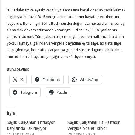
“Bu adaletsiz ve eşitsiz vergi uygulamasına karşılık her ay sabit kalmak
koşuluyla en fazla %15 vergi kesinti oranlarını hayata geçirilmesini
istiyoruz. Bunun için 26 haftadır sürdürdüğümüz mücadelemizi sonuç
alana dek devam ettirmede kararlıyız. Lütfen Sağlık Çalışanlarının
çağrısını duyun!. Tüm çalışanları, emeğiyle geçinen halkımızı, bu derin
yoksullaşmaya, gelirde ve vergide dayatılan eşitsizliğe/adaletsizliğe
karşı çıkmaya, her hafta Çarşamba günleri sürdürdüğümüz hak alma
mücadelemizi büyütmeye çağırıyoruz.” diye konuştu.
Bunu paylaş:
X
Facebook
WhatsApp
Telegram
Yazdır
İlgili
Sağlık Çalışanları Enflasyon
Sağlık Çalışanları 13 Haftadır
Karşısında Fakirleşiyor
Vergide Adalet İstiyor
15 Mayıs 2024
29 Mayıs 2024