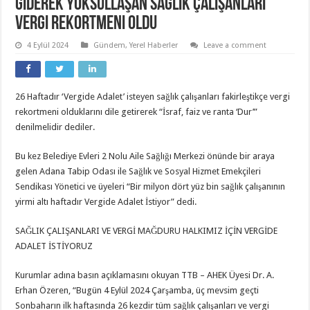
Giderek Yoksullaşan Sağlık Çalışanları
Vergi Rekortmeni Oldu
4 Eylül 2024
Gündem
,
Yerel Haberler
Leave a comment
26 Haftadır ‘Vergide Adalet’ isteyen sağlık çalışanları fakirleştikçe vergi
rekortmeni olduklarını dile getirerek “İsraf, faiz ve ranta ‘Dur’”
denilmelidir dediler.
Bu kez Belediye Evleri 2 Nolu Aile Sağlığı Merkezi önünde bir araya
gelen Adana Tabip Odası ile Sağlık ve Sosyal Hizmet Emekçileri
Sendikası Yönetici ve üyeleri “Bir milyon dört yüz bin sağlık çalışanının
yirmi altı haftadır Vergide Adalet İstiyor” dedi.
SAĞLIK ÇALIŞANLARI VE VERGİ MAĞDURU HALKIMIZ İÇİN VERGİDE
ADALET İSTİYORUZ
Kurumlar adına basın açıklamasını okuyan TTB – AHEK Üyesi Dr. A.
Erhan Özeren, “Bugün 4 Eylül 2024 Çarşamba, üç mevsim geçti
Sonbaharın ilk haftasında 26 kezdir tüm sağlık çalışanları ve vergi