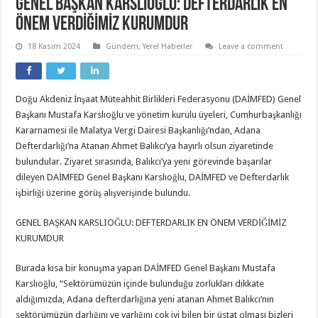
GENEL BAŞKAN KARSLIOĞLU: DEFTERDARLIK EN
ÖNEM VERDİĞİMİZ KURUMDUR
18 Kasım 2024
Gündem
,
Yerel Haberler
Leave a comment
Doğu Akdeniz İnşaat Müteahhit Birlikleri Federasyonu (DAİMFED) Genel
Başkanı Mustafa Karslıoğlu ve yönetim kurulu üyeleri, Cumhurbaşkanlığı
Kararnamesi ile Malatya Vergi Dairesi Başkanlığı’ndan, Adana
Defterdarlığı’na Atanan Ahmet Balıkcı’ya hayırlı olsun ziyaretinde
bulundular. Ziyaret sırasında, Balıkcı’ya yeni görevinde başarılar
dileyen DAİMFED Genel Başkanı Karslıoğlu, DAİMFED ve Defterdarlık
işbirliği üzerine görüş alışverişinde bulundu.
GENEL BAŞKAN KARSLIOĞLU: DEFTERDARLIK EN ÖNEM VERDİĞİMİZ
KURUMDUR
Burada kısa bir konuşma yapan DAİMFED Genel Başkanı Mustafa
Karslıoğlu, “Sektörümüzün içinde bulunduğu zorlukları dikkate
aldığımızda, Adana defterdarlığına yeni atanan Ahmet Balıkcı’nın
sektörümüzün darlığını ve varlığını çok iyi bilen bir üstat olması bizleri