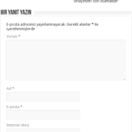
cinayetleri son bulmalıdır”
Bir yanıt yazın
E-posta adresiniz yayınlanmayacak.
Gerekli alanlar
*
ile
işaretlenmişlerdir
Yorum
*
Ad
*
E-posta
*
İnternet sitesi