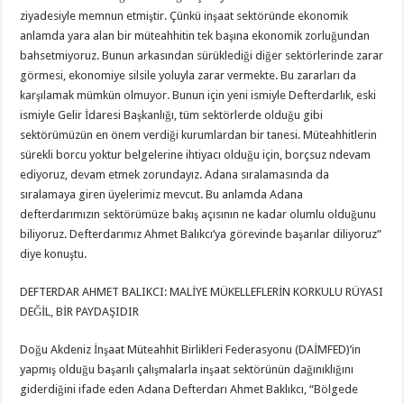
ziyadesiyle memnun etmiştir. Çünkü inşaat sektöründe ekonomik
anlamda yara alan bir müteahhitin tek başına ekonomik zorluğundan
bahsetmiyoruz. Bunun arkasından sürüklediği diğer sektörlerinde zarar
görmesi, ekonomiye silsile yoluyla zarar vermekte. Bu zararları da
karşılamak mümkün olmuyor. Bunun için yeni ismiyle Defterdarlık, eski
ismiyle Gelir İdaresi Başkanlığı, tüm sektörlerde olduğu gibi
sektörümüzün en önem verdiği kurumlardan bir tanesi. Müteahhitlerin
sürekli borcu yoktur belgelerine ihtiyacı olduğu için, borçsuz ndevam
ediyoruz, devam etmek zorundayız. Adana sıralamasında da
sıralamaya giren üyelerimiz mevcut. Bu anlamda Adana
defterdarımızın sektörümüze bakış açısının ne kadar olumlu olduğunu
biliyoruz. Defterdarımız Ahmet Balıkcı’ya görevinde başarılar diliyoruz”
diye konuştu.
DEFTERDAR AHMET BALIKCI: MALİYE MÜKELLEFLERİN KORKULU RÜYASI
DEĞİL, BİR PAYDAŞIDIR
Doğu Akdeniz İnşaat Müteahhit Birlikleri Federasyonu (DAİMFED)’in
yapmış olduğu başarılı çalışmalarla inşaat sektörünün dağınıklığını
giderdiğini ifade eden Adana Defterdarı Ahmet Baklıkcı, “Bölgede