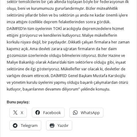
sektör temsilcilerini bir çatı altında toplayan böyle bir federasyonun ilk
oluşu, beni ve kurumumuzu gururlandırmıştır. Bizler müteahhitlik
sektörünü yıllardır bilen ve bu sektörün şu anda ne kadar önemli işlere
imza attığını özellikle deprem felaketlerinden sonra gördük.
DAİMFED’in tüm üyelerinin TOKİ aracılığıyla depremzedelere hizmet
ettiğini görüyoruz ve kendilerini kutluyoruz. Maliye mükelleflerin
korkulu rüyası değil, bir paydaşıdır. Dikkatli çalışan firmalara her zaman
kapımız açık. Ama devleti zarara uğratan firmaların da her daim
gözümüzün üzerlerinde olduğu bilmelerini istiyoruz. Bizler Hazine ve
Maliye Bakanlığı olarak Adana’daki tüm sektörlere olduğu gibi, inşaat
sektörüne de ilgi gösteriyoruz. Mükellefler var olacak ki, devletler de
varlığını devam ettirecek. DAİMFED Genel Başkanı Mustafa Karslıoğlu
ve yönetim kurulu üyelerini yapmış olduğu başarılı çalışmalardan ötürü
kutluyor, başarılarının devamını diliyorum” şeklinde konuştu.
Bunu paylaş:
X
Facebook
WhatsApp
Telegram
Yazdır