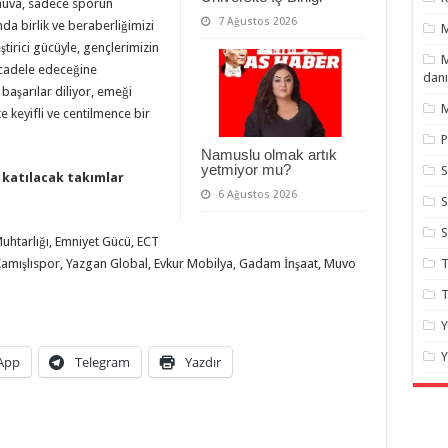
rnuva, sadece sporun
7 Ağustos 2026
da birlik ve beraberliğimizi
eştirici gücüyle, gençlerimizin
M
mücadele edeceğine
danı
başarılar diliyor, emeği
M
 keyifli ve centilmence bir
P
Namuslu olmak artık
yetmiyor mu?
S
 katılacak takımlar
6 Ağustos 2026
S
uhtarlığı, Emniyet Gücü, ECT
T
, Kamışlıspor, Yazgan Global, Evkur Mobilya, Gadam İnşaat, Muvo
T
Y
Y
App
Telegram
Yazdır