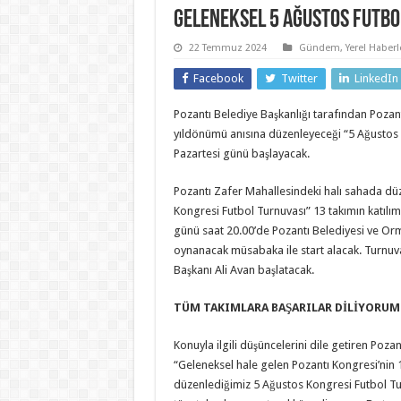
Geleneksel 5 Ağustos Futbo
22 Temmuz 2024
Gündem
,
Yerel Haberl
Facebook
Twitter
LinkedIn
Pozantı Belediye Başkanlığı tarafından Pozan
yıldönümü anısına düzenleyeceği “5 Ağustos 
Pazartesi günü başlayacak.
Pozantı Zafer Mahallesindeki halı sahada dü
Kongresi Futbol Turnuvası” 13 takımın katılı
günü saat 20.00’de Pozantı Belediyesi ve Or
oynanacak müsabaka ile start alacak. Turnuva
Başkanı Ali Avan başlatacak.
TÜM TAKIMLARA BAŞARILAR DİLİYORUM
Konuyla ilgili düşüncelerini dile getiren Pozan
“Geleneksel hale gelen Pozantı Kongresi’nin
düzenlediğimiz 5 Ağustos Kongresi Futbol Tu