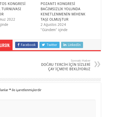
TOS KONGRESİ
POZANTI KONGRESİ
 TURNUVASI
BAĞIMSIZLIK YOLUNDA
OR
KENETLENMENİN MİHENK
muz 2022
TAŞI OLMUŞTUR
çinde
2 Ağustos 2024
"Gündem" içinde
Facebook
Twitter
LinkedIn
irsin.
Sonraki Haber
DOĞRU TERCİH İÇİN SİZLERİ
ÇAY İÇMEYE BEKLİYORUZ
alanlar
*
ile işaretlenmişlerdir