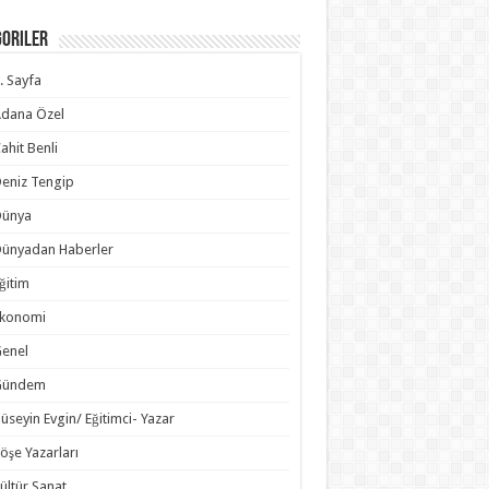
goriler
. Sayfa
dana Özel
ahit Benli
eniz Tengip
Dünya
ünyadan Haberler
ğitim
Ekonomi
enel
Gündem
üseyin Evgin/ Eğitimci- Yazar
öşe Yazarları
ültür Sanat