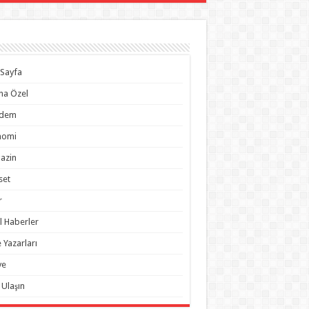
Sayfa
na Özel
dem
nomi
azin
set
r
l Haberler
 Yazarları
ye
 Ulaşın