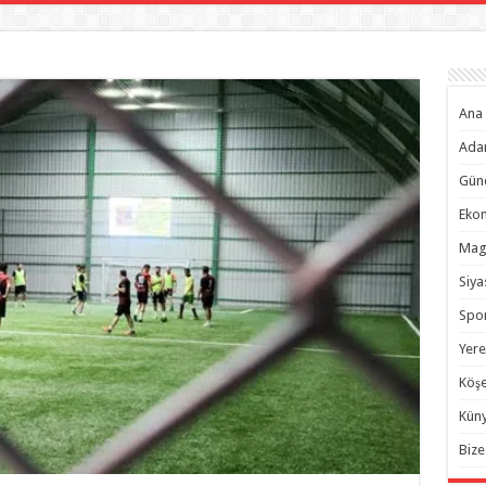
Ana 
Ada
Gün
Eko
Mag
Siya
Spo
Yere
Köşe
Kün
Bize