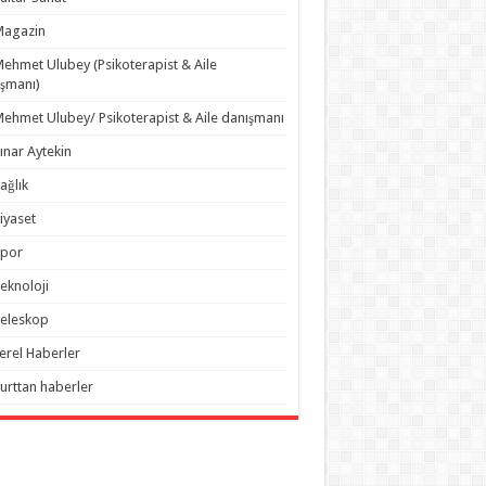
Magazin
ehmet Ulubey (Psikoterapist & Aile
şmanı)
ehmet Ulubey/ Psikoterapist & Aile danışmanı
ınar Aytekin
ağlık
iyaset
Spor
eknoloji
eleskop
erel Haberler
urttan haberler