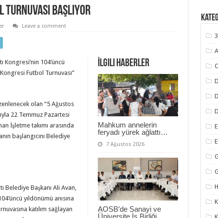
l Turnuvası Başlıyor
Kate
er
Leave a comment
3
A
İlgili Haberler
tı Kongresi’nin 104’üncü
C
Kongresi Futbol Turnuvası”
D
zenlenecek olan “5 Ağustos
D
mıyla 22 Temmuz Pazartesi
Mahkum annelerin
man İşletme takımı arasında
E
feryadı yürek ağlattı…
nın başlangıcını Belediye
7 Ağustos 2026
G
H
tı Belediye Başkanı Ali Avan,
 104’üncü yıldönümü anısına
K
AOSB’de Sanayi ve
rnuvasına katılım sağlayan
Üniversite İş Birliği
K