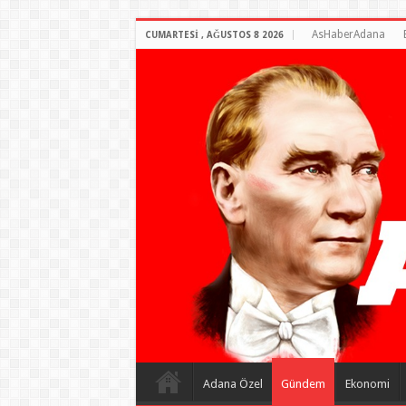
AsHaberAdana
CUMARTESI , AĞUSTOS 8 2026
Adana Özel
Gündem
Ekonomi