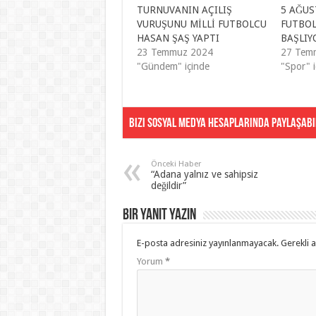
TURNUVANIN AÇILIŞ
5 AĞUS
VURUŞUNU MİLLİ FUTBOLCU
FUTBOL
HASAN ŞAŞ YAPTI
BAŞLIY
23 Temmuz 2024
27 Tem
"Gündem" içinde
"Spor" i
Bizi Sosyal Medya Hesaplarında Paylaşabil
Önceki Haber
“Adana yalnız ve sahipsiz
değildir”
Bir yanıt yazın
E-posta adresiniz yayınlanmayacak.
Gerekli 
Yorum
*