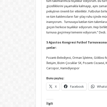
tüm takımlarımıza teşekkür ediyorum. Bu tu
güzelliklerini yaşamakla kalmayıp, aynı zaman
pekiştiren önemli bir etkinliktir. Futbolun birl
ve tüm katılımcıların fair-play ruhu içinde 
inanıyorum. Turnuvaya katılan tüm takımlara 
geçen herkese teşekkür ediyorum. Hep birlikte
turnuva geçirmeyi temenni ediyorum.” Dedi.
5 Ağustos Kongresi Futbol Turnuvasına
şunlar:
Pozantı Belediyesi, Orman İşletme, Gökbez M
İletişim, Bizim Çocuklar SK, Pozantı Cezaevi
Carsspor, Hamidiyespor
Bunu paylaş:
X
Facebook
Whats
İlgili