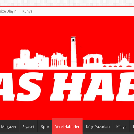
Bize Ulaşın
Künye
Magazin
Siyaset
Spor
Yerel Haberler
Köşe Yazarları
Künye