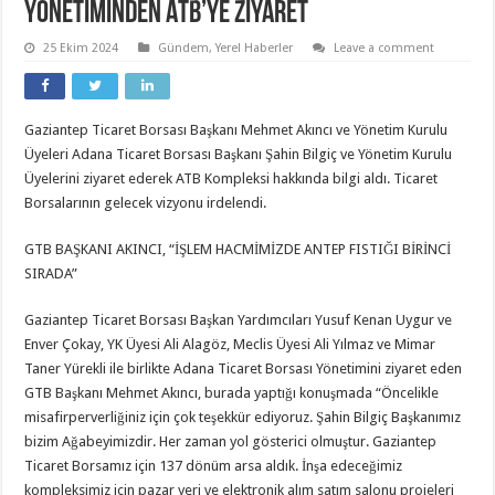
Yönetiminden ATB’ye ziyaret
25 Ekim 2024
Gündem
,
Yerel Haberler
Leave a comment
Gaziantep Ticaret Borsası Başkanı Mehmet Akıncı ve Yönetim Kurulu
Üyeleri Adana Ticaret Borsası Başkanı Şahin Bilgiç ve Yönetim Kurulu
Üyelerini ziyaret ederek ATB Kompleksi hakkında bilgi aldı. Ticaret
Borsalarının gelecek vizyonu irdelendi.
GTB BAŞKANI AKINCI, “İŞLEM HACMİMİZDE ANTEP FISTIĞI BİRİNCİ
SIRADA”
Gaziantep Ticaret Borsası Başkan Yardımcıları Yusuf Kenan Uygur ve
Enver Çokay, YK Üyesi Ali Alagöz, Meclis Üyesi Ali Yılmaz ve Mimar
Taner Yürekli ile birlikte Adana Ticaret Borsası Yönetimini ziyaret eden
GTB Başkanı Mehmet Akıncı, burada yaptığı konuşmada “Öncelikle
misafirperverliğiniz için çok teşekkür ediyoruz. Şahin Bilgiç Başkanımız
bizim Ağabeyimizdir. Her zaman yol gösterici olmuştur. Gaziantep
Ticaret Borsamız için 137 dönüm arsa aldık. İnşa edeceğimiz
kompleksimiz için pazar yeri ve elektronik alım satım salonu projeleri