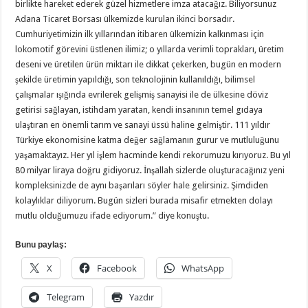
birlikte hareket ederek güzel hizmetlere imza atacağız. Biliyorsunuz
Adana Ticaret Borsası ülkemizde kurulan ikinci borsadır.
Cumhuriyetimizin ilk yıllarından itibaren ülkemizin kalkınması için
lokomotif görevini üstlenen ilimiz; o yıllarda verimli toprakları, üretim
deseni ve üretilen ürün miktarı ile dikkat çekerken, bugün en modern
şekilde üretimin yapıldığı, son teknolojinin kullanıldığı, bilimsel
çalışmalar ışığında evrilerek gelişmiş sanayisi ile de ülkesine döviz
getirisi sağlayan, istihdam yaratan, kendi insanının temel gıdaya
ulaştıran en önemli tarım ve sanayi üssü haline gelmiştir. 111 yıldır
Türkiye ekonomisine katma değer sağlamanın gurur ve mutluluğunu
yaşamaktayız. Her yıl işlem hacminde kendi rekorumuzu kırıyoruz. Bu yıl
80 milyar liraya doğru gidiyoruz. İnşallah sizlerde oluşturacağınız yeni
kompleksinizde de aynı başarıları söyler hale gelirsiniz. Şimdiden
kolaylıklar diliyorum. Bugün sizleri burada misafir etmekten dolayı
mutlu olduğumuzu ifade ediyorum.” diye konuştu.
Bunu paylaş:
X
Facebook
WhatsApp
Telegram
Yazdır