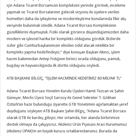
için Adana Ticaret Borsamızın kompleksini yerinde görmek, inceleme
yapmak ve Ticaret Borsalarının gelecek vizyonu ile üyelere verilen
hizmetleri daha da iyileştirme ve modernleştirme konularında fikir alış
verişinde bulunmak istedik. Adana Ticaret Borsası Kompleksinin
güzelliklerini duymuştuk. Fiziki olarak görünce düşündüğümüzden daha
modern ve işlevsel harika bir kompleks olduğunu gördük. Bizlerde
sizler gibi Cumhurbaşkanımızın elinden ödül alacak nitelikte bir
kompleks yapma hedefindeyiz.” diye konuşan Başkan Akıncı, işlem
hacmi bakımından Antep Fıstığının birinci sırada olduğunu, pamuk,
buğday ve hayvancılığında ilk dörtte olduğunu söyledi.
ATB BAŞKANI BİLGİÇ, “İŞLEM HACMİNDE HEDEFİMİZ 80 MİLYAR TL”
Adana Ticaret Borsası Yönetim Kurulu Üyeleri Hamit Tezcan ve Şahin
Güneşer, Meclis Üyesi Seçil Sarısoy ile Genel Sekreter T. Gökhan
Öztürk’ün hazır bulunduğu ziyarette GTB Yönetimini ağırlamaktan şeref
duyduğunu söyleyen ATB Başkanı Şahin Bilgiç, “Adana Ticaret Borsası
olarak GTB ile kardeş gibiyiz. Her ortamda, her alanda birbirimize
destek olmaya da çalışıyoruz. Akdeniz Ürün Piyasası Aracı Kurumumuz
(Akdeniz ÜPAK)’ın en büyük kurucu ortaklarındansınız. Burada da