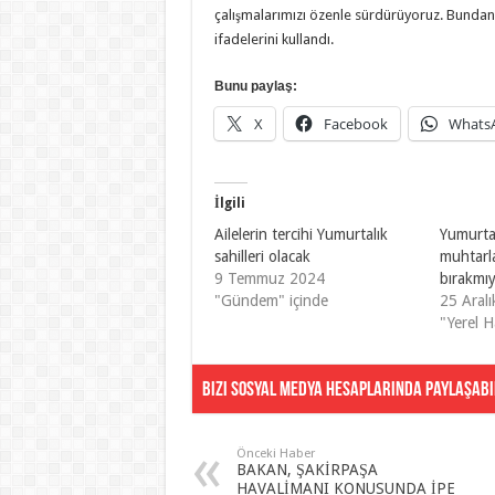
çalışmalarımızı özenle sürdürüyoruz. Bundan
ifadelerini kullandı.
Bunu paylaş:
X
Facebook
Whats
İlgili
Ailelerin tercihi Yumurtalık
Yumurtal
sahilleri olacak
muhtarla
9 Temmuz 2024
bırakmı
"Gündem" içinde
25 Aral
"Yerel H
Bizi Sosyal Medya Hesaplarında Paylaşabil
Önceki Haber
BAKAN, ŞAKİRPAŞA
HAVALİMANI KONUSUNDA İPE