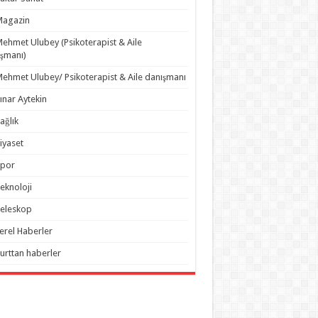
Magazin
ehmet Ulubey (Psikoterapist & Aile
şmanı)
ehmet Ulubey/ Psikoterapist & Aile danışmanı
ınar Aytekin
ağlık
iyaset
Spor
eknoloji
eleskop
erel Haberler
urttan haberler