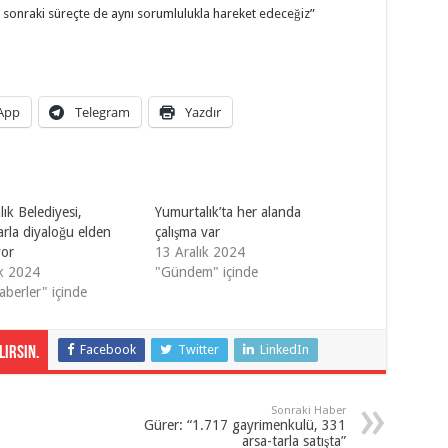
 sonraki süreçte de aynı sorumlulukla hareket edeceğiz”
App
Telegram
Yazdır
ık Belediyesi,
Yumurtalık’ta her alanda
rla diyaloğu elden
çalışma var
yor
13 Aralık 2024
ık 2024
"Gündem" içinde
aberler" içinde
Facebook
Twitter
LinkedIn
irsin.
Sonraki Haber
Gürer: “1.717 gayrimenkulü, 331
arsa-tarla satışta”