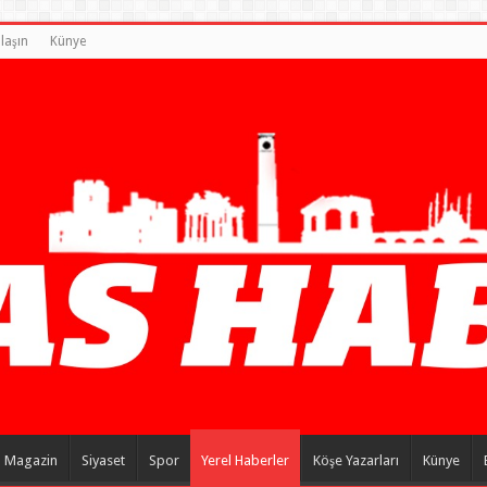
laşın
Künye
Magazin
Siyaset
Spor
Yerel Haberler
Köşe Yazarları
Künye