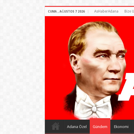
AsHaberAdana
Bize U
CUMA , AĞUSTOS 7 2026
Adana Özel
Gündem
Ekonomi