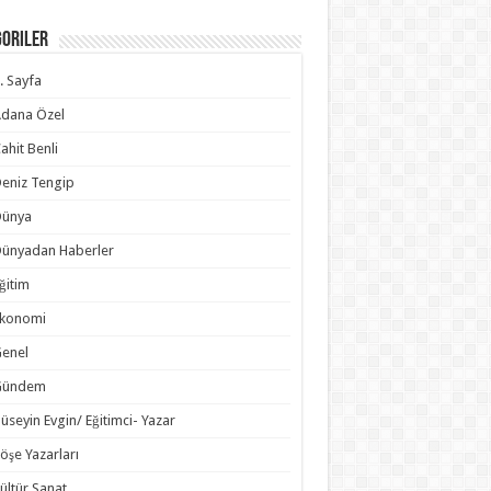
goriler
. Sayfa
dana Özel
ahit Benli
eniz Tengip
Dünya
ünyadan Haberler
ğitim
Ekonomi
enel
Gündem
üseyin Evgin/ Eğitimci- Yazar
öşe Yazarları
ültür Sanat