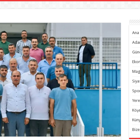
Ana 
Ada
Gün
Eko
Mag
Siya
Spo
Yere
Köşe
Kün
Bize