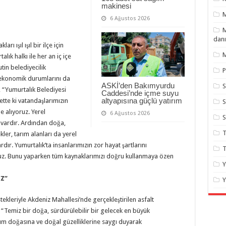
makinesi
6 Ağustos 2026
M
danı
rı ışıl ışıl bir ilçe için
M
talık halkı ile her an iç içe
tin belediyecilik
P
n ekonomik durumlarını da
ASKİ’den Bakımyurdu
S
 “Yumurtalık Belediyesi
Caddesi’nde içme suyu
altyapısına güçlü yatırım
ette ki vatandaşlarımızın
S
 alıyoruz. Yerel
6 Ağustos 2026
 vardır. Ardından doğa,
T
kler, tarım alanları da yerel
ır. Yumurtalık’ta insanlarımızın zor hayat şartlarını
T
oruz. Bunu yaparken tüm kaynaklarımızı doğru kullanmaya özen
Y
Z”
Y
ekleriyle Akdeniz Mahallesi’nde gerçekleştirilen asfalt
, “Temiz bir doğa, sürdürülebilir bir gelecek en büyük
üm doğasına ve doğal güzelliklerine saygı duyarak