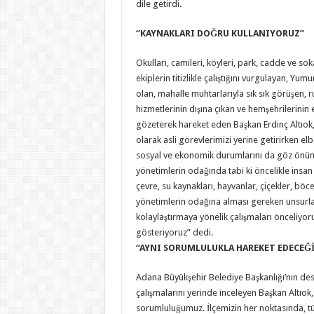
dile getirdi.
“KAYNAKLARI DOĞRU KULLANIYORUZ”
Okulları, camileri, köyleri, park, cadde ve sokakla
ekiplerin titizlikle çalıştığını vurgulayan, Yumur
olan, mahalle muhtarlarıyla sık sık görüşen, ru
hizmetlerinin dışına çıkan ve hemşehrilerini
gözeterek hareket eden Başkan Erdinç Altıok,
olarak asli görevlerimizi yerine getirirken elb
sosyal ve ekonomik durumlarını da göz önüne
yönetimlerin odağında tabi ki öncelikle insan
çevre, su kaynakları, hayvanlar, çiçekler, böce
yönetimlerin odağına alması gereken unsurlard
kolaylaştırmaya yönelik çalışmaları önceliy
gösteriyoruz” dedi.
“AYNI SORUMLULUKLA HAREKET EDECEĞİ
Adana Büyükşehir Belediye Başkanlığı’nın dest
çalışmalarını yerinde inceleyen Başkan Altıok
sorumluluğumuz. İlçemizin her noktasında, t