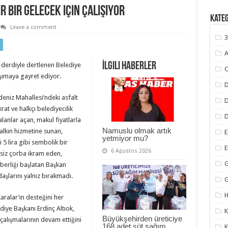
r bir gelecek için çalışıyor
Kate
Leave a comment
3
A
İlgili Haberler
a derdiyle dertlenen Belediye
C
taşımaya gayret ediyor.
D
deniz Mahallesi’ndeki asfalt
at ve halkçı belediyecilik
D
alanlar açan, makul fiyatlarla
Namuslu olmak artık
halkın hizmetine sunan,
E
yetmiyor mu?
 5 lira gibi sembolik bir
6 Ağustos 2026
tsiz çorba ikram eden,
G
rberliği başlatan Başkan
daşlarını yalnız bırakmadı.
H
ralar’ın desteğini her
diye Başkanı Erdinç Altıok,
K
Büyükşehirden üreticiye
alışmalarının devam ettiğini
168 adet süt sağım
K