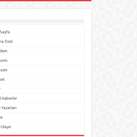
Sayfa
na Özel
dem
nomi
azin
set
r
l Haberler
 Yazarları
ye
 Ulaşın