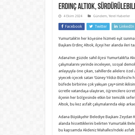
Erdinç Altıok, sürdürülebili
4 Ekim 2024
Gündem
,
Yerel Haberler
Facebook
Twitter
LinkedIn
Yumurtalık’ın her köşesine hizmeti eşit sunm
Başkanı Erdinç Altıok, ilçeyi her alanda ileri 
Adana’nın güzide sahil ilçesi Yumurtalık’ta Ak
çalışmalarını yerinde inceleyen, sosyal demokr
anlayışıyla öne çıkan, sahillerde ailelere özel 
yiyecek-içecek satan ‘Güney Yıldızı Büfesi’nı 
büfede birbirine çok yakışan çay+simit ikilisini
ücretle vatandaşa ulaştıran, öğrencilere ücre
ilçenin her bölgesinde etkin bir temizlik sefe
Altıok, bu kez asfalt çalışmalarında ekip arka
Adana Büyükşehir Belediye Başkanı Zeydan Ka
alanda hissettiklerini belirten Yumurtalık Bele
bu kapsamda Akdeniz Mahallesi’ndeki asfalt ç