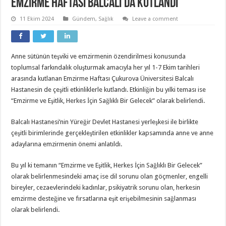
EMZİRME HAFTASI BALCALI’DA KUTLANDI
11 Ekim 2024
Gündem
,
Sağlık
Leave a comment
Anne sütünün teşviki ve emzirmenin özendirilmesi konusunda
toplumsal farkındalık oluşturmak amacıyla her yıl 1-7 Ekim tarihleri
arasında kutlanan Emzirme Haftası Çukurova Üniversitesi Balcalı
Hastanesin de çeşitli etkinliklerle kutlandı. Etkinliğin bu yılki teması ise
“Emzirme ve Eşitlik, Herkes İçin Sağlıklı Bir Gelecek” olarak belirlendi.
Balcalı Hastanesi’nin Yüreğir Devlet Hastanesi yerleşkesi ile birlikte
çeşitli birimlerinde gerçekleştirilen etkinlikler kapsamında anne ve anne
adaylarına emzirmenin önemi anlatıldı.
Bu yıl ki temanın “Emzirme ve Eşitlik, Herkes İçin Sağlıklı Bir Gelecek”
olarak belirlenmesindeki amaç ise dil sorunu olan göçmenler, engelli
bireyler, cezaevlerindeki kadınlar, psikiyatrik sorunu olan, herkesin
emzirme desteğine ve fırsatlarına eşit erişebilmesinin sağlanması
olarak belirlendi.