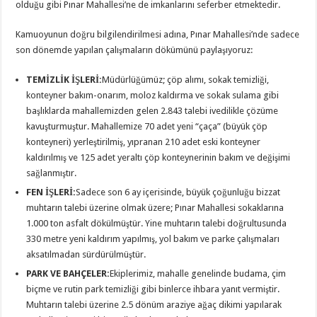
olduğu gibi Pınar Mahallesi’ne de imkanlarını seferber etmektedir.
Kamuoyunun doğru bilgilendirilmesi adına, Pınar Mahallesi’nde sadece
son dönemde yapılan çalışmaların dökümünü paylaşıyoruz:
TEMİZLİK İŞLERİ:
Müdürlüğümüz; çöp alımı, sokak temizliği,
konteyner bakım-onarım, moloz kaldırma ve sokak sulama gibi
başlıklarda mahallemizden gelen 2.843 talebi ivedilikle çözüme
kavuşturmuştur. Mahallemize 70 adet yeni “çaça” (büyük çöp
konteyneri) yerleştirilmiş, yıpranan 210 adet eski konteyner
kaldırılmış ve 125 adet yeraltı çöp konteynerinin bakım ve değişimi
sağlanmıştır.
FEN İŞLERİ:
Sadece son 6 ay içerisinde, büyük çoğunluğu bizzat
muhtarın talebi üzerine olmak üzere; Pınar Mahallesi sokaklarına
1.000 ton asfalt dökülmüştür. Yine muhtarın talebi doğrultusunda
330 metre yeni kaldırım yapılmış, yol bakım ve parke çalışmaları
aksatılmadan sürdürülmüştür.
PARK VE BAHÇELER:
Ekiplerimiz, mahalle genelinde budama, çim
biçme ve rutin park temizliği gibi binlerce ihbara yanıt vermiştir.
Muhtarın talebi üzerine 2.5 dönüm araziye ağaç dikimi yapılarak