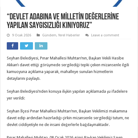
“DEVLET ADABINA VE MİLLETİN DEĞERLERİNE
YAPILAN SAYGISIZLIĞI KINIYORUZ”
9 Ocak 2026
Gündem
,
Yerel Haberler
Leave a comment
Seyhan Belediyesi, Pınar Mahallesi Muhtarı’nın, Başkan Vekili Hasibe
Akkan’ı davet ettiği görüşmede sergilediği tepki çeken mizansenle ilgili
kamuoyuna açıklama yaparak, mahalleye sunulan hizmetlerin
detaylarını paylaştı.
Seyhan Belediyesi’nden konuya ilişkin yapılan açıklamada şu ifadelere
yer verildi:
Seyhan İlçesi Pınar Mahallesi Muhtarı’nın, Başkan Vekilimizi makamına
davet edip ardından hazırladığı çirkin mizansenle sergilediği tutum, ne
devlet ciddiyetiyle ne de insani değerlerle bağdaşmaktadır.
Pınar Mahallesi Muhtarı, 08 Ocak 2026 günü Başkan Vekilimiz Sayın