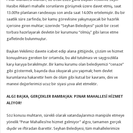
Hasibe Akkan’ı mahalle sorunlarını görüşmek üzere davet etmiş, saat
13.00’te planlanan randevuyu son anda saat 14.00’e ertelemiştir. Bu bir
saatlik süre zarfında, bir kamu görevlisine yakışmayacak bir hazırlık
içerisine giren muhtar; üzerinde “Seyhan Belediyesi” yazılı bir ceset
torbası hazırlayarak devletin bir kurumunu “ölmüş” gibi lanse etme
gafletinde bulunmuştur.
Başkan Vekilimiz davete icabet edip alana gittiğinde, çözüm ve hizmet
konuşulması gereken bir ortamda, bu akıl tutulması ve saygısızlıkla
karşı karşıya bırakılmıştır. Bir kamu kurumu olan belediyemizi “cenaze”
gibi göstermek, başında dua okuyarak şov yapmak; hem devlet
kurumlarına hakarettir hem de ölüm gibi kutsal bir kavramı, dini ve
manevi değerlerimizi ucuz bir siyasi şova alet etmektir.
ALGI BAŞKA, GERÇEKLER BAMBAŞKA: PINAR MAHALLESİ HİZMET
ALIYOR!
Söz konusu muhtarın, sürekli olarak vatandaşlarımızı manipüle etmeye
yönelik “Pınar Mahallesi’ne hizmet gelmiyor” algısı, tamamen gerçek
dışıdır ve iftiradan ibarettir. Seyhan Belediyesi, tüm mahallelerimize