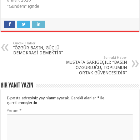
6 Mart 2026
"Gündem" içinde
Önceki Haber
“ÖZGÜR BASIN, GÜÇLÜ
DEMOKRASİ DEMEKTİR”
Sonraki Haber
MUSTAFA SARIGEÇİLİ: “BASIN
ÖZGÜRLÜĞÜ, TOPLUMUN
ORTAK GÜVENCESİDİR”
Bir yanıt yazın
E-posta adresiniz yayınlanmayacak.
Gerekli alanlar
*
ile
işaretlenmişlerdir
Yorum
*