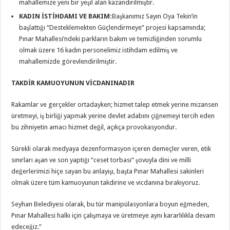
mahallemize yeni bir yeşil alan kazandırılmıştır.
KADIN İSTİHDAMI VE BAKIM:
Başkanımız Sayın Oya Tekin’in
başlattığı “Desteklemekten Güçlendirmeye” projesi kapsamında;
Pınar Mahallesi’ndeki parkların bakım ve temizliğinden sorumlu
olmak üzere 16 kadın personelimiz istihdam edilmiş ve
mahallemizde görevlendirilmiştir.
TAKDİR KAMUOYUNUN VİCDANINADIR
Rakamlar ve gerçekler ortadayken; hizmet talep etmek yerine mizansen
üretmeyi, iş birliği yapmak yerine devlet adabını çiğnemeyi tercih eden
bu zihniyetin amacı hizmet değil, açıkça provokasyondur.
Sürekli olarak medyaya dezenformasyon içeren demeçler veren, etik
sınırları aşan ve son yaptığı “ceset torbası” şovuyla dini ve milli
değerlerimizi hiçe sayan bu anlayışı, başta Pınar Mahallesi sakinleri
olmak üzere tüm kamuoyunun takdirine ve vicdanına bırakıyoruz.
Seyhan Belediyesi olarak, bu tür manipülasyonlara boyun eğmeden,
Pınar Mahallesi halkı için çalışmaya ve üretmeye aynı kararlılıkla devam
edeceğiz.”