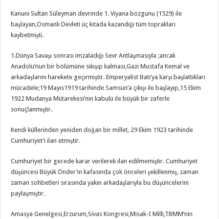
Kanuni Sultan Süleyman devrinde 1. Viyana bozgunu (1529) ile
başlayan,Osmanlı Devleti üç kıtada kazandığı tüm toprakları
kaybetmişti.
1.Dünya Savaşı sonrası imzaladığı Sevr Antlaşmasıyla ;ancak
Anadolu’nun bir bölümüne sıkışıp kalması,Gazi Mustafa Kemal ve
arkadaşlarını harekete geçirmiştir. Emperyalist Batı’ya karşı başlattıkları
mücadele;19 Mayıs1919 tarihinde Samsun’a çıkışı ile başlayıp,15 Ekim
1922 Mudanya Mütarekesi’nin kabulü ile büyük bir zaferle
sonuçlanmıştır.
Kendi küllerinden yeniden doğan bir millet, 29 Ekim 1923 tarihinde
Cumhuriyet’i ilan etmiştir.
Cumhuriyet bir gecede karar verilerek ilan edilmemiştir. Cumhuriyet
düşüncesi Büyük Önder’in kafasında çok önceleri şekillenmiş, zaman
zaman sohbetleri sırasında yakın arkadaşlarıyla bu düşüncelerini
paylaşmıştır.
Amasya Genelgesi,Erzurum,Sivas Kongresi,Misak-I Milli,TBMM’nin