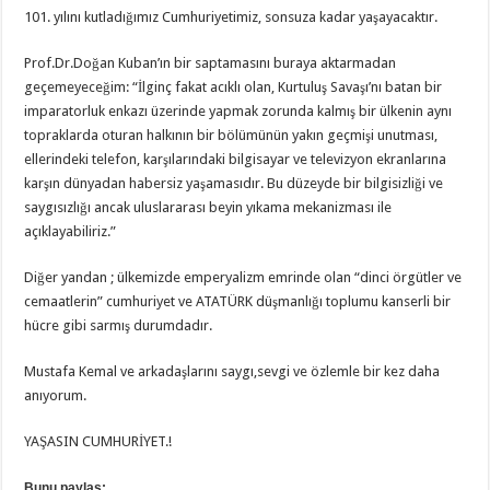
101. yılını kutladığımız Cumhuriyetimiz, sonsuza kadar yaşayacaktır.
Prof.Dr.Doğan Kuban’ın bir saptamasını buraya aktarmadan
geçemeyeceğim: “İlginç fakat acıklı olan, Kurtuluş Savaşı’nı batan bir
imparatorluk enkazı üzerinde yapmak zorunda kalmış bir ülkenin aynı
topraklarda oturan halkının bir bölümünün yakın geçmişi unutması,
ellerindeki telefon, karşılarındaki bilgisayar ve televizyon ekranlarına
karşın dünyadan habersiz yaşamasıdır. Bu düzeyde bir bilgisizliği ve
saygısızlığı ancak uluslararası beyin yıkama mekanizması ile
açıklayabiliriz.”
Diğer yandan ; ülkemizde emperyalizm emrinde olan “dinci örgütler ve
cemaatlerin” cumhuriyet ve ATATÜRK düşmanlığı toplumu kanserli bir
hücre gibi sarmış durumdadır.
Mustafa Kemal ve arkadaşlarını saygı,sevgi ve özlemle bir kez daha
anıyorum.
YAŞASIN CUMHURİYET.!
Bunu paylaş: