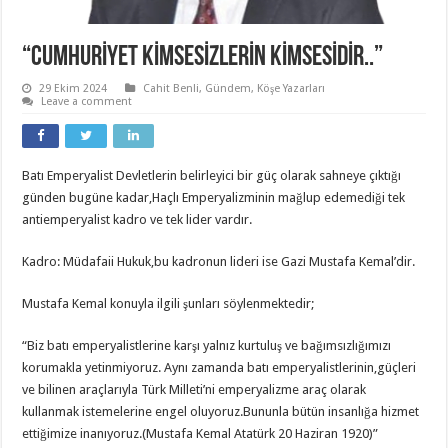
“CUMHURİYET KİMSESİZLERİN KİMSESİDİR..”
29 Ekim 2024
Cahit Benli
,
Gündem
,
Köşe Yazarları
Leave a comment
Batı Emperyalist Devletlerin belirleyici bir güç olarak sahneye çıktığı
günden bugüne kadar,Haçlı Emperyalizminin mağlup edemediği tek
antiemperyalist kadro ve tek lider vardır.
Kadro: Müdafaii Hukuk,bu kadronun lideri ise Gazi Mustafa Kemal’dir.
Mustafa Kemal konuyla ilgili şunları söylenmektedir;
“Biz batı emperyalistlerine karşı yalnız kurtuluş ve bağımsızlığımızı
korumakla yetinmiyoruz. Aynı zamanda batı emperyalistlerinin,güçleri
ve bilinen araçlarıyla Türk Milleti’ni emperyalizme araç olarak
kullanmak istemelerine engel oluyoruz.Bununla bütün insanlığa hizmet
ettiğimize inanıyoruz.(Mustafa Kemal Atatürk 20 Haziran 1920)”