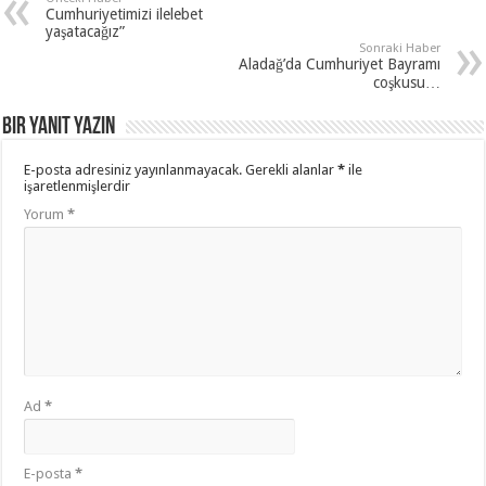
Cumhuriyetimizi ilelebet
yaşatacağız”
Sonraki Haber
Aladağ’da Cumhuriyet Bayramı
coşkusu…
Bir yanıt yazın
E-posta adresiniz yayınlanmayacak.
Gerekli alanlar
*
ile
işaretlenmişlerdir
Yorum
*
Ad
*
E-posta
*