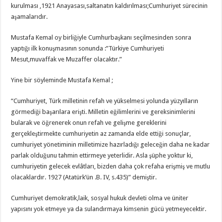
kurulması ,1921 Anayasası,saltanatın kaldırılması;Cumhuriyet sürecinin
aşamalarıdır.
Mustafa Kemal oy birliğiyle Cumhurbaşkanı seçilmesinden sonra
yaptığı ilk konuşmasının sonunda :”Türkiye Cumhuriyeti
Mesut,muvaffak ve Muzaffer olacaktır.”
Yine bir söyleminde Mustafa Kemal ;
“Cumhuriyet, Türk milletinin refah ve yükselmesi yolunda yüzyılların
görmediği başarılara erişti. Milletin eğilimlerini ve gereksinimlerini
bularak ve öğrenerek onun refah ve gelişme gereklerini
gerçekleştirmekte cumhuriyetin az zamanda elde ettiği sonuçlar,
cumhuriyet yönetiminin milletimize hazırladığı geleceğin daha ne kadar
parlak olduğunu tahmin ettirmeye yeterlidir. Asla şüphe yoktur ki,
cumhuriyetin gelecek evlâtları, bizden daha çok refaha erişmiş ve mutlu
olacaklardır. 1927 (Atatürk’ün .B. IV, s.435)” demiştir.
Cumhuriyet demokratik,laik, sosyal hukuk devleti olma ve üniter
yapısını yok etmeye ya da sulandırmaya kimsenin gücü yetmeyecektir.