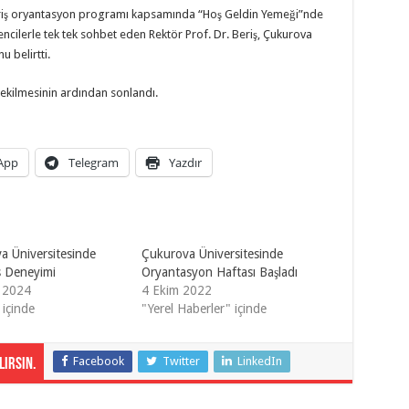
eriş oryantasyon programı kapsamında “Hoş Geldin Yemeği”nde
encilerle tek tek sohbet eden Rektör Prof. Dr. Beriş, Çukurova
u belirtti.
çekilmesinin ardından sonlandı.
App
Telegram
Yazdır
a Üniversitesinde
Çukurova Üniversitesinde
 Deneyimi
Oryantasyon Haftası Başladı
 2024
4 Ekim 2022
 içinde
"Yerel Haberler" içinde
Facebook
Twitter
LinkedIn
irsin.