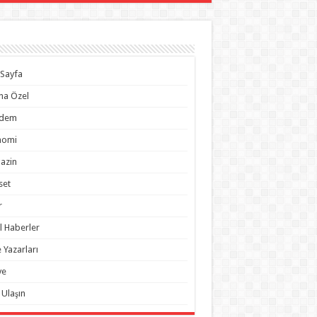
Sayfa
na Özel
dem
nomi
azin
set
r
l Haberler
 Yazarları
ye
 Ulaşın