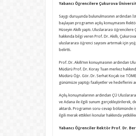
Yabancı Öğrencilere Çukurova Üniversit
Saygı duruşunda bulunulmasının ardından İst
başlayan programın açılış konuşmasını Rektör
Hüseyin Akıllı yaptı. Uluslararası öğrencilere
hakkında bilgi veren Prof. Dr. Akıllı, Çukurova
uluslararası öğrenci sayısını artırmak için yoğu
belirtti.
Prof. Dr. Akıllı’nın konuşmasının ardından Ul
Müdürü Prof. Dr. Koray Tuan merkez hakkınd
Müdürü Öğr. Gör. Dr. Serhat Koçak ise TÖME
günümüze yaptığı faaliyetler ve hedeflerini an
Açılış konuşmalarının ardından ÇÜ Uluslarara
ve Adana ile ilgili sunum gerçekleştirilerek, 
aktardı. Programın soru-cevap bölümünde ise
ilgili merak ettikleri konular hakkında yetkilile
Yabancı Öğrenciler Rektör Prof. Dr. Beri