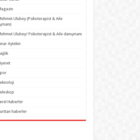
Magazin
ehmet Ulubey (Psikoterapist & Aile
şmanı)
ehmet Ulubey/ Psikoterapist & Aile danışmanı
ınar Aytekin
ağlık
iyaset
Spor
eknoloji
eleskop
erel Haberler
urttan haberler