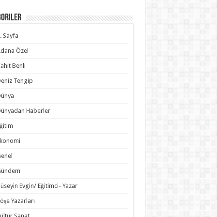
goriler
. Sayfa
dana Özel
ahit Benli
eniz Tengip
Dünya
ünyadan Haberler
ğitim
Ekonomi
enel
Gündem
üseyin Evgin/ Eğitimci- Yazar
öşe Yazarları
ültür Sanat