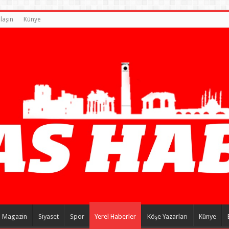
laşın
Künye
Magazin
Siyaset
Spor
Yerel Haberler
Köşe Yazarları
Künye