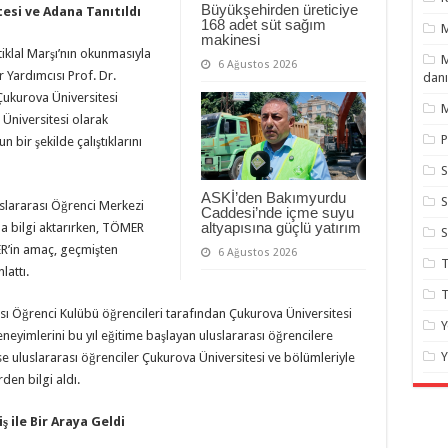
Büyükşehirden üreticiye
esi ve Adana Tanıtıldı
168 adet süt sağım
makinesi
iklal Marşı’nın okunmasıyla
M
6 Ağustos 2026
 Yardımcısı Prof. Dr.
danı
 Çukurova Üniversitesi
M
 Üniversitesi olarak
P
n bir şekilde çalıştıklarını
S
ASKİ’den Bakımyurdu
S
uslararası Öğrenci Merkezi
Caddesi’nde içme suyu
altyapısına güçlü yatırım
a bilgi aktarırken, TÖMER
R’in amaç, geçmişten
6 Ağustos 2026
T
lattı.
T
sı Öğrenci Kulübü öğrencileri tarafından Çukurova Üniversitesi
Y
deneyimlerini bu yıl eğitime başlayan uluslararası öğrencilere
Y
 uluslararası öğrenciler Çukurova Üniversitesi ve bölümleriyle
rden bilgi aldı.
ş ile Bir Araya Geldi