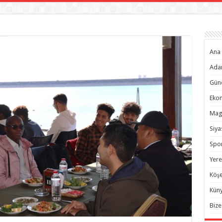
Ana 
Ada
Gün
Eko
Mag
Siya
Spo
Yere
Köşe
Kün
Bize