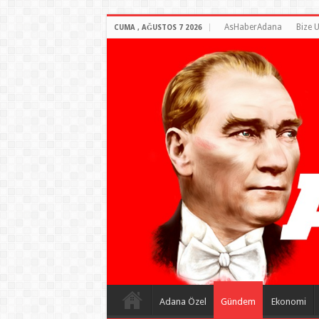
AsHaberAdana
Bize U
CUMA , AĞUSTOS 7 2026
Adana Özel
Gündem
Ekonomi