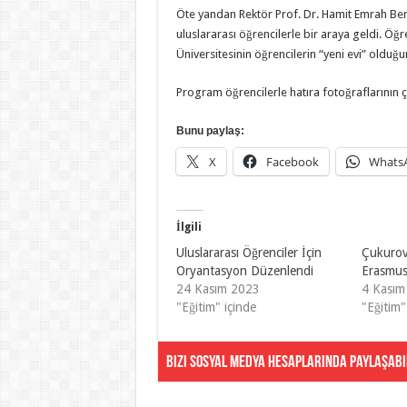
Öte yandan Rektör Prof. Dr. Hamit Emrah B
uluslararası öğrencilerle bir araya geldi. Öğr
Üniversitesinin öğrencilerin “yeni evi” olduğun
Program öğrencilerle hatıra fotoğraflarının 
Bunu paylaş:
X
Facebook
Whats
İlgili
Uluslararası Öğrenciler İçin
Çukurov
Oryantasyon Düzenlendi
Erasmus
24 Kasım 2023
4 Kasım
"Eğitim" içinde
"Eğitim"
Bizi Sosyal Medya Hesaplarında Paylaşabil