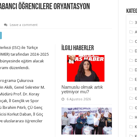
abancı Öğrencilere Oryantasyon
Kate
3
Leave a comment
A
C
İlgili Haberler
rkezi (ISC) ile Türkçe
D
ÖMER) tarafından 2024-2025
 bünyesinde eğitim alacak
gramı düzenlendi.
D
E
 programa Çukurova
Namuslu olmak artık
in Akıllı, Genel Sekreter M.
yetmiyor mu?
 Müdürü Prof. Dr. Koray
G
6 Ağustos 2026
ak, İl Gençlik ve Spor
İbrahim Pıtırlı, ÇÜ Genç
isi Korkut Daban, İl Göç
H
ve uluslararası öğrenciler
K
K