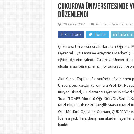
Çukurova Üniversitesinde Y
Düzenlendi
29 Kasım 2024
Gündem
,
Yerel Haberler
Facebook
Twitter
LinkedIn
Çukurova Üniversitesi Uluslararası Öğrenci Me
Öğretimi Uygulama ve Araştırma Merkezi (T
eğitim-öğretim yılında Çukurova Üniversitesi
uluslararası öğrenciler için oryantasyon pro
Akif Kansu Toplantı Salonu’nda düzenlenen
Üniversitesi Rektör Yardımcısı Prof. Dr. Hüsey
Kürşad Birinci, Uluslararası Öğrenci Merkezi
Tuan, TÖMER Müdürü Öğr. Gör. Dr. Serhat Koç
Müdürlüğü Çukurova Gençlik Merkezi Müdürü 
Ofis Müdürü Oğuzhan Gürhani, ÇUDER Yönetic
İdaresi yetkilileri, danışman akademisyenler 
katıldı.