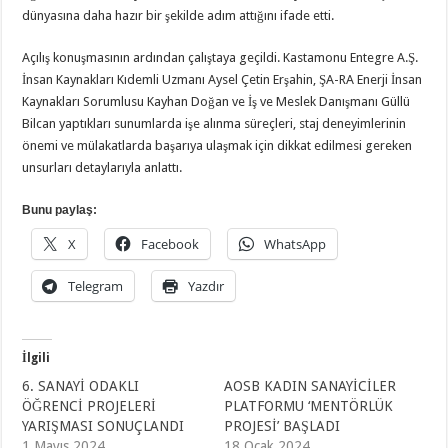
dünyasına daha hazır bir şekilde adım attığını ifade etti.
Açılış konuşmasının ardından çalıştaya geçildi. Kastamonu Entegre A.Ş.
İnsan Kaynakları Kıdemli Uzmanı Aysel Çetin Erşahin, ŞA-RA Enerji İnsan
Kaynakları Sorumlusu Kayhan Doğan ve İş ve Meslek Danışmanı Güllü
Bilcan yaptıkları sunumlarda işe alınma süreçleri, staj deneyimlerinin
önemi ve mülakatlarda başarıya ulaşmak için dikkat edilmesi gereken
unsurları detaylarıyla anlattı.
Bunu paylaş:
X
Facebook
WhatsApp
Telegram
Yazdır
İlgili
6. SANAYİ ODAKLI
AOSB KADIN SANAYİCİLER
ÖĞRENCİ PROJELERİ
PLATFORMU ‘MENTÖRLÜK
YARIŞMASI SONUÇLANDI
PROJESİ’ BAŞLADI
1 Mayıs 2024
18 Ocak 2024