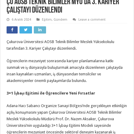
ÇÜ AOSB Teknik Bilimler MYO’da 3. Kariyer
Çalıştayı Düzenlendi
6 Aralık 2024
Eğitim
,
Gündem
Leave a comment
Çukurova Üniversitesi AOSB Teknik Bilimler Meslek Yüksekokulu
tarafından 3. Kariyer Çalıştayı düzenlendi.
Öğrencilerin mezuniyet sonrasında kariyer planlamalarına katkı
sunmak ve iş dünyasıyla buluşturmak amacıyla düzenlenen çalıştayda
insan kaynakları uzmanları, iş dünyasından temsilciler ve
akademisyenler önemli paylaşımlarda bulundu.
3+1 İşbaşı Eğitimi ile Öğrencilere Yeni Fırsatlar
Adana Hacı Sabancı Organize Sanayi Bölgesi’nde gerçekleşen etkinliğin
açılış konuşmasını yapan Çukurova Üniversitesi AOSB Teknik Bilimler
Meslek Yüksekokulu Müdürü Prof. Dr. Nazım Aksaker, Çukurova
Üniversitesi’nin uyguladığı 3+1 İşbaşı Eğitimi Modeli sayesinde
öğrencilerin mezuniyet öncesinde sektörel deneyim kazanarak iş