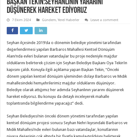
BAŞKAN TEKİN:SEYHANLININ YARARINI
DÜŞÜNEREK HAREKET EDİYORUZ
7 Ekim 2024
Gündem
,
Yerel Haberler
Leave a comment
Seyhan ilçesinde 2019’da o dönemin belediye yönetimi tarafından
değerlendirmesi yapılan Barbaros Mahallesi Kentsel Dönüşüm
Alanı’nda evleri bulanan vatandaşlar bu proje nedeniyle mağdur
olduklarını belirterek çözüm için Seyhan Belediye Başkanı Oya Tekin’in
kapısını çaldı. Konuyla ilgili açıklama yapan Başkan Tekin, “Önceki
dönem yapılan kentsel dönüşüm işleminden dolayı Barbaros ve Mıdık
mahallesindeki hemşehrilerimiz mağdur olduklarını düşünüyor.
Belediye olarak attığımız her adımda Seyhanlının yararını düşünerek
hareket ediyoruz. Bu konuyu da detaylı inceleyerek mahalle
toplantısında bilgilendirme yapacağız” dedi.
Seyhan Belediyesi’nin önceki dönem yönetimi tarafından yapılan
kentsel dönüşüm projesi sonucu Seyhan Nehri kıyısındaki Barbaros ve
Mıdık Mahallesi’nde evleri bulunan bazı vatandaşlar, konutlarının
piyasa değerinin çok altında bir fiyatla kamulaştırıldığını belirterek