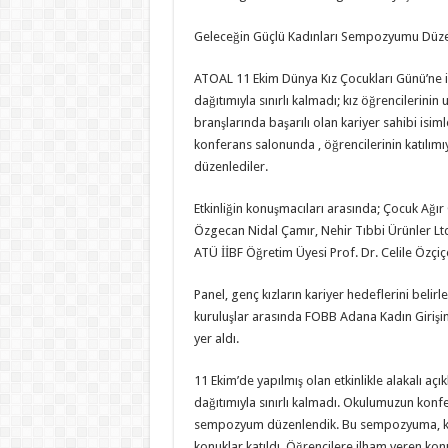
Geleceğin Güçlü Kadınları Sempozyumu Düze
ATOAL 11 Ekim Dünya Kız Çocukları Günü’ne i
dağıtımıyla sınırlı kalmadı; kız öğrencilerinin
branşlarında başarılı olan kariyer sahibi isiml
konferans salonunda , öğrencilerinin katılı
düzenlediler.
Etkinliğin konuşmacıları arasında; Çocuk Ağ
Özgecan Nidal Çamır, Nehir Tıbbi Ürünler Ltd. 
ATÜ İİBF Öğretim Üyesi Prof. Dr. Celile Özçiç
Panel, genç kızların kariyer hedeflerini belir
kuruluşlar arasında FOBB Adana Kadın Girişimc
yer aldı.
11 Ekim’de yapılmış olan etkinlikle alakalı açı
dağıtımıyla sınırlı kalmadı. Okulumuzun konfe
sempozyum düzenlendik. Bu sempozyuma, kend
konuklar katıldı. Öğrencilere ilham veren kon