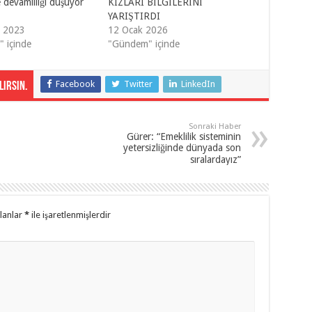
 devamlılığı düşüyor
KIZLARI BİLGİLERİNİ
YARIŞTIRDI
k 2023
12 Ocak 2026
" içinde
"Gündem" içinde
Facebook
Twitter
LinkedIn
irsin.
Sonraki Haber
Gürer: “Emeklilik sisteminin
yetersizliğinde dünyada son
sıralardayız”
alanlar
*
ile işaretlenmişlerdir