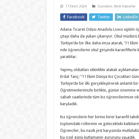
17 Ekim 2024
Gündem
,
Yerel Haberler
Facebook
Twitter
LinkedIn
Adana Ticaret Odası Anadolu Lisesi eğitim öğ
çıtayı daha da yukarı çıkarıyor. Okul müdürü 
Türkiye’de bir ilke daha imza atarak, ‘11 Eki
nde öğrencilerini okul girişinde karanfillerle 
yarattılar.
Yapmış oldukları etkinlikle alakalı açıklama
Erdal Tanç: “11 Ekim Dünya Kız Çocukları G
Türkiye’de bir ilki gerçekleştirerek anlamlı bir
Öğretmenlerimizle birlikte, günün önemine 
sabah saatlerinde tüm kız öğrencilerimize okul
karşıladık.
Kız öğrencilerin her birine birer karanfil tak
toplumdaki rollerinin ve gelecekteki katkılarını
Öğrenciler, bu nazik jest karşısında mutlulukla
bu özel günü kutlamanın gururunu yaşadık.