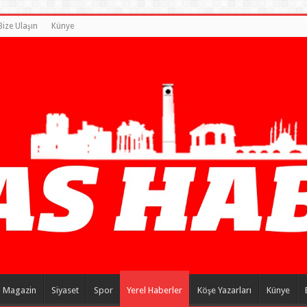
Bize Ulaşın
Künye
Magazin
Siyaset
Spor
Yerel Haberler
Köşe Yazarları
Künye