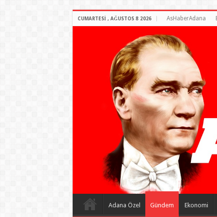
AsHaberAdana
CUMARTESI , AĞUSTOS 8 2026
Adana Özel
Gündem
Ekonomi