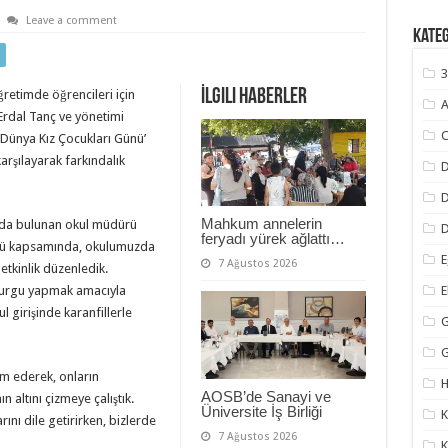
Leave a comment
Kate
3
İlgili Haberler
retimde öğrencileri için
A
Erdal Tanç ve yönetimi
C
m Dünya Kız Çocukları Günü’
karşılayarak farkındalık
D
Mahkum annelerin
larda bulunan okul müdürü
D
feryadı yürek ağlattı…
ünü kapsamında, okulumuzda
E
7 Ağustos 2026
 etkinlik düzenledik.
vurgu yapmak amacıyla
 girişinde karanfillerle
G
dim ederek, onların
H
AOSB’de Sanayi ve
n altını çizmeye çalıştık.
Üniversite İş Birliği
K
rını dile getirirken, bizlerde
7 Ağustos 2026
K