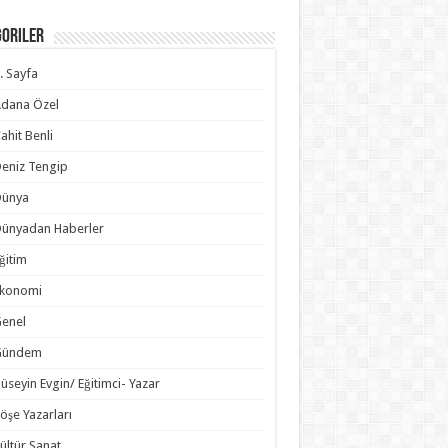
goriler
. Sayfa
dana Özel
ahit Benli
eniz Tengip
Dünya
ünyadan Haberler
ğitim
Ekonomi
enel
Gündem
üseyin Evgin/ Eğitimci- Yazar
öşe Yazarları
ültür Sanat