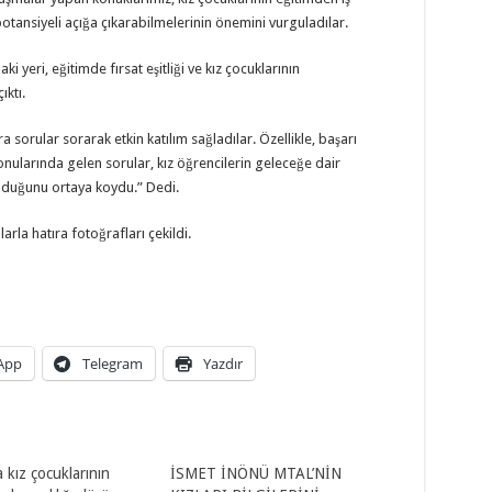
tansiyeli açığa çıkarabilmelerinin önemini vurguladılar.
eri, eğitimde fırsat eşitliği ve kız çocuklarının
ıktı.
sorular sorarak etkin katılım sağladılar. Özellikle, başarı
 konularında gelen sorular, kız öğrencilerin geleceğe dair
olduğunu ortaya koydu.” Dedi.
rla hatıra fotoğrafları çekildi.
App
Telegram
Yazdır
a kız çocuklarının
İSMET İNÖNÜ MTAL’NİN