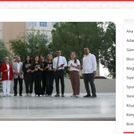
Ana 
Ada
Gün
Eko
Mag
Siya
Spo
Yere
Köşe
Kün
Bize