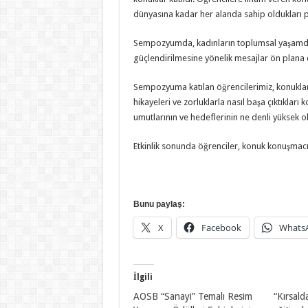
dünyasına kadar her alanda sahip oldukları po
Sempozyumda, kadınların toplumsal yaşamdaki y
güçlendirilmesine yönelik mesajlar ön plana ç
Sempozyuma katılan öğrencilerimiz, konuklara 
hikayeleri ve zorluklarla nasıl başa çıktıkları
umutlarının ve hedeflerinin ne denli yüksek 
Etkinlik sonunda öğrenciler, konuk konuşmacıla
Bunu paylaş:
X
Facebook
Whats
İlgili
AOSB “Sanayi” Temalı Resim
“Kırsald