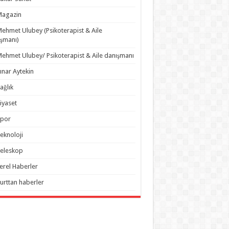
Magazin
ehmet Ulubey (Psikoterapist & Aile
şmanı)
ehmet Ulubey/ Psikoterapist & Aile danışmanı
ınar Aytekin
ağlık
iyaset
Spor
eknoloji
eleskop
erel Haberler
urttan haberler