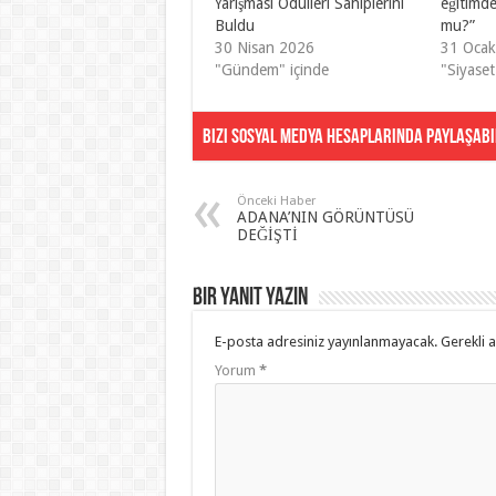
Yarışması Ödülleri Sahiplerini
eğitimde
Buldu
mu?”
30 Nisan 2026
31 Oca
"Gündem" içinde
"Siyaset
Bizi Sosyal Medya Hesaplarında Paylaşabil
Önceki Haber
ADANA’NIN GÖRÜNTÜSÜ
DEĞİŞTİ
Bir yanıt yazın
E-posta adresiniz yayınlanmayacak.
Gerekli 
Yorum
*