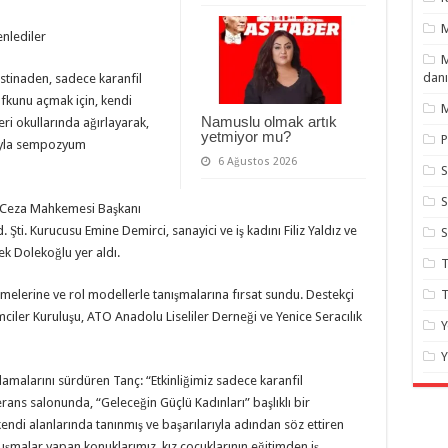
nlediler
M
danı
stinaden, sadece karanfil
 ufkunu açmak için, kendi
M
Namuslu olmak artık
eri okullarında ağırlayarak,
yetmiyor mu?
P
mıyla sempozyum
6 Ağustos 2026
S
S
ır Ceza Mahkemesi Başkanı
Şti. Kurucusu Emine Demirci, sanayici ve iş kadını Filiz Yaldız ve
ek Dolekoğlu yer aldı.
T
lemelerine ve rol modellerle tanışmalarına fırsat sundu. Destekçi
T
iler Kuruluşu, ATO Anadolu Liseliler Derneği ve Yenice Seracılık
Y
Y
klamalarını sürdüren Tanç: “Etkinliğimiz sadece karanfil
rans salonunda, “Geleceğin Güçlü Kadınları” başlıklı bir
i alanlarında tanınmış ve başarılarıyla adından söz ettiren
uşmalar yapan konuklarımız, kız çocuklarının eğitimden iş