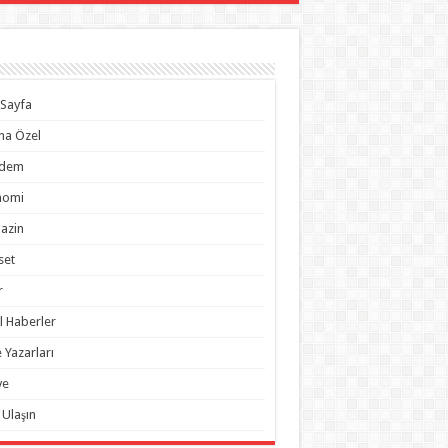
Sayfa
na Özel
dem
nomi
azin
set
r
l Haberler
 Yazarları
ye
 Ulaşın