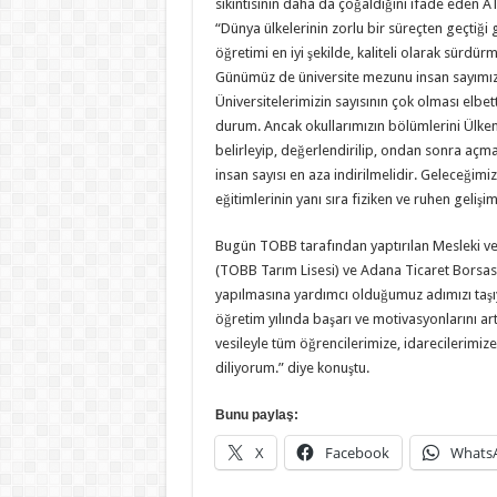
sıkıntısının daha da çoğaldığını ifade eden AT
“Dünya ülkelerinin zorlu bir süreçten geçtiğ
öğretimi en iyi şekilde, kaliteli olarak sürdü
Günümüz de üniversite mezunu insan sayımız 
Üniversitelerimizin sayısının çok olması elbe
durum. Ancak okullarımızın bölümlerini Ülkem
belirleyip, değerlendirilip, ondan sonra açmal
insan sayısı en aza indirilmelidir. Geleceğimi
eğitimlerinin yanı sıra fiziken ve ruhen gelişi
Bugün TOBB tarafından yaptırılan Mesleki ve
(TOBB Tarım Lisesi) ve Adana Ticaret Borsası
yapılmasına yardımcı olduğumuz adımızı taşıy
öğretim yılında başarı ve motivasyonlarını ar
vesileyle tüm öğrencilerimize, idarecilerimize 
diliyorum.” diye konuştu.
Bunu paylaş:
X
Facebook
Whats