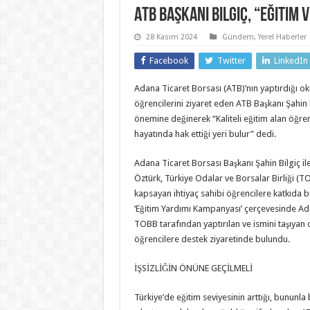
ATB Başkanı Bilgiç, “Eğitim 
28 Kasım 2024
Gündem
,
Yerel Haberler
Facebook
Twitter
LinkedIn
Adana Ticaret Borsası (ATB)’nın yaptırdığı okul
öğrencilerini ziyaret eden ATB Başkanı Şahin B
önemine değinerek “Kaliteli eğitim alan öğrenci
hayatında hak ettiği yeri bulur” dedi.
Adana Ticaret Borsası Başkanı Şahin Bilgiç i
Öztürk, Türkiye Odalar ve Borsalar Birliği (
kapsayan ihtiyaç sahibi öğrencilere katkıda 
‘Eğitim Yardımı Kampanyası’ çerçevesinde Ad
TOBB tarafından yaptırılan ve ismini taşıyan o
öğrencilere destek ziyaretinde bulundu.
İŞSİZLİĞİN ÖNÜNE GEÇİLMELİ
Türkiye’de eğitim seviyesinin arttığı, bununl