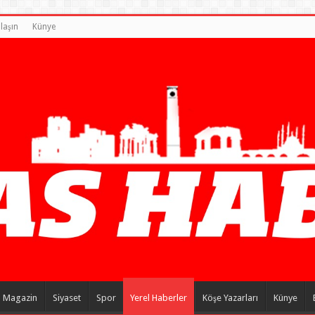
laşın
Künye
Magazin
Siyaset
Spor
Yerel Haberler
Köşe Yazarları
Künye