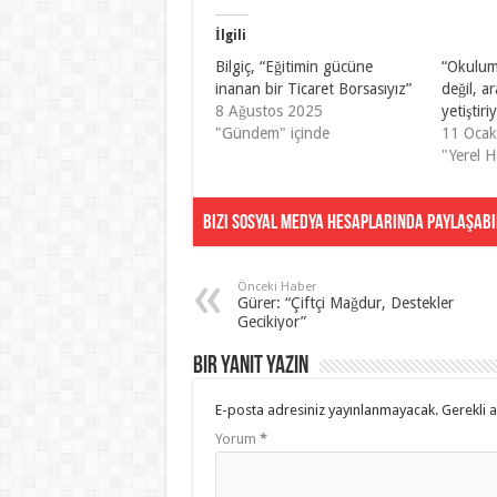
İlgili
Bilgiç, “Eğitimin gücüne
“Okulum
inanan bir Ticaret Borsasıyız”
değil, 
8 Ağustos 2025
yetiştiri
"Gündem" içinde
11 Oca
"Yerel H
Bizi Sosyal Medya Hesaplarında Paylaşabil
Önceki Haber
Gürer: “Çiftçi Mağdur, Destekler
Gecikiyor”
Bir yanıt yazın
E-posta adresiniz yayınlanmayacak.
Gerekli 
Yorum
*