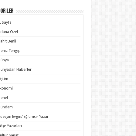
goriler
. Sayfa
dana Özel
ahit Benli
eniz Tengip
Dünya
ünyadan Haberler
ğitim
Ekonomi
enel
Gündem
üseyin Evgin/ Eğitimci- Yazar
öşe Yazarları
ültür Sanat