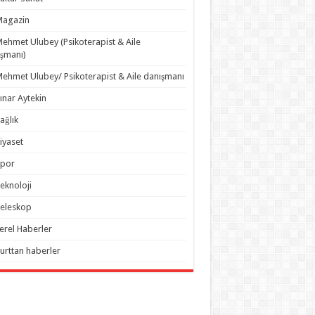
Magazin
ehmet Ulubey (Psikoterapist & Aile
şmanı)
ehmet Ulubey/ Psikoterapist & Aile danışmanı
ınar Aytekin
ağlık
iyaset
Spor
eknoloji
eleskop
erel Haberler
urttan haberler