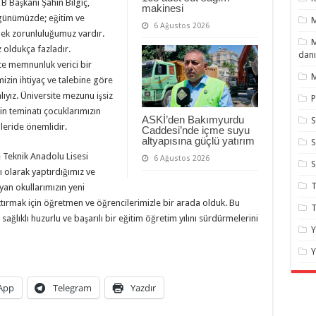
B Başkanı Şahin Bilgiç,
makinesi
i günümüzde; eğitim ve
6 Ağustos 2026
rmek zorunluluğumuz vardır.
M
oldukça fazladır.
danı
tte memnunluk verici bir
M
izin ihtiyaç ve talebine göre
ıyız. Üniversite mezunu işsiz
P
zin teminatı çocuklarımızın
ASKİ’den Bakımyurdu
S
mleride önemlidir.
Caddesi’nde içme suyu
altyapısına güçlü yatırım
S
 Teknik Anadolu Lisesi
6 Ağustos 2026
 olarak yaptırdığımız ve
T
an okullarımızın yeni
ttırmak için öğretmen ve öğrencilerimizle bir arada olduk. Bu
T
sağlıklı huzurlu ve başarılı bir eğitim öğretim yılını sürdürmelerini
Y
Y
App
Telegram
Yazdır