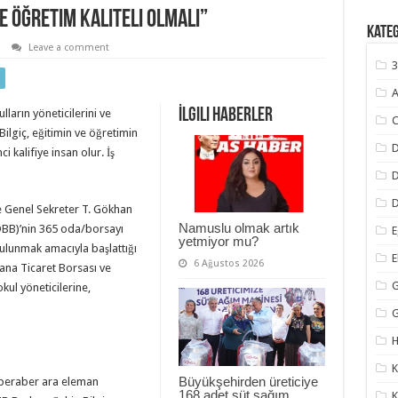
ve öğretim kaliteli olmalı”
Kate
Leave a comment
3
A
İlgili Haberler
ların yöneticilerini ve
C
ilgiç, eğitimin ve öğretimin
D
 kalifiye insan olur. İş
D
le Genel Sekreter T. Gökhan
Namuslu olmak artık
TOBB)’nin 365 oda/borsayı
E
yetmiyor mu?
bulunmak amacıyla başlattığı
6 Ağustos 2026
ana Ticaret Borsası ve
G
kul yöneticilerine,
H
K
Büyükşehirden üreticiye
a beraber ara eleman
168 adet süt sağım
K