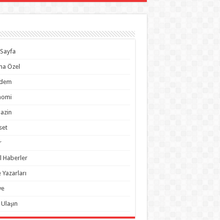
Sayfa
na Özel
dem
nomi
azin
set
r
l Haberler
 Yazarları
ye
 Ulaşın