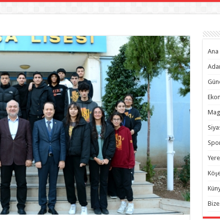
Ana 
Ada
Gün
Eko
Mag
Siya
Spo
Yere
Köşe
Kün
Bize