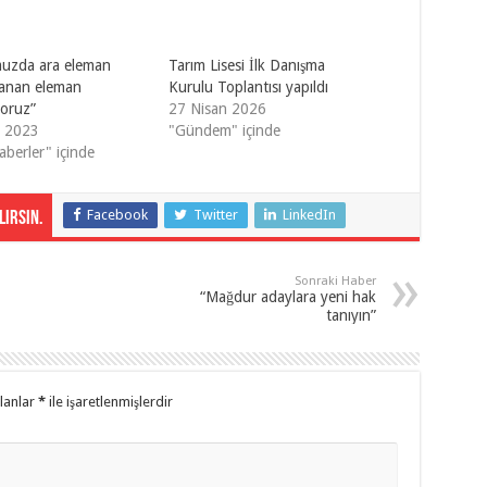
uzda ara eleman
Tarım Lisesi İlk Danışma
aranan eleman
Kurulu Toplantısı yapıldı
yoruz”
27 Nisan 2026
k 2023
"Gündem" içinde
aberler" içinde
Facebook
Twitter
LinkedIn
irsin.
Sonraki Haber
“Mağdur adaylara yeni hak
tanıyın”
alanlar
*
ile işaretlenmişlerdir