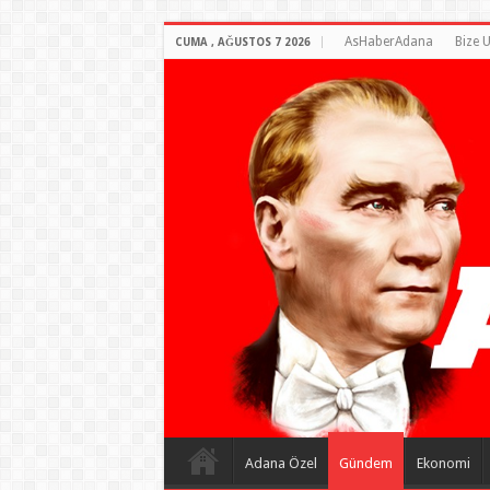
AsHaberAdana
Bize U
CUMA , AĞUSTOS 7 2026
Adana Özel
Gündem
Ekonomi