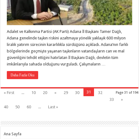
Adalet ve Kalkınma Partisi (AK Parti) Adana İl Başkanı Tamer Dağlı,
Adana genelinde taşkın riskini azaltmaya yönelik yaklaşık 600 milyon
liralık yatırım sürecinin kararlılıkla sürdüğünü açıkladı. Adana’nın farklı
bölgelerinde geçmişte yaşanan taşkınların vatandaşların can ve mal
güvenliğini tehdit ettiğini hatırlatan İl Başkanı Dağlı, devletin tüm
imkânlarıyla sahada olduğunu vurguladı. Çalışmaların …
Daha Fazla Oku
31
« First
...
10
20
«
29
30
32
Page 31 of 194
33
»
40
50
60
...
Last »
Ana Sayfa