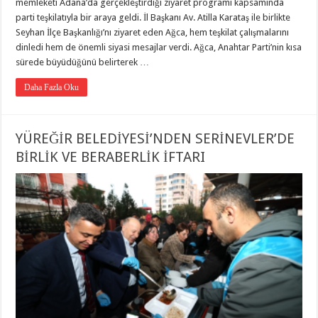
memleketi Adana’da gerçekleştirdiği ziyaret programı kapsamında
parti teşkilatıyla bir araya geldi. İl Başkanı Av. Atilla Karataş ile birlikte
Seyhan İlçe Başkanlığı’nı ziyaret eden Ağca, hem teşkilat çalışmalarını
dinledi hem de önemli siyasi mesajlar verdi. Ağca, Anahtar Parti’nin kısa
sürede büyüdüğünü belirterek …
Daha Fazla Oku
YÜREĞİR BELEDİYESİ’NDEN SERİNEVLER’DE
BİRLİK VE BERABERLİK İFTARI